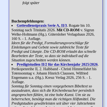
folgt später
Buchempfehlungen:
Gottesdienstpraxis Serie A, II/3
. Rogate bis 10.
Sonntag nach Trinitatis 2026.
Mit CD-ROM
v. Sigrun
Welke-Holtmann (Hg.). Gütersloher Verlagshaus 2026,
160 S. - 1. Auflage.
Ideen für die Predigt, Formulierungsvorschläge für
Einleitungen und Gebete sowie zahlreiche Texte für
Predigt und Liturgie. Die CD-ROM erlaubt das schnelle
Bearbeiten der Texte, so dass sie individuell auf die
Situation zugeschnitten werden können.
Predigtstudien II/2 für das Kirchenjahr 2025/2026
.
Perikopenreihe II, 2. Halbband - Christi Himmelfahrt bis
Totensonntag v. Johann Hinrich Claussen, Wilfried
Engemann u.a. (Hg.). Kreuz Verlag 2026, 256 S. - 1.
Auflage.
Sonntag für Sonntag einen vorgegebenen Bibeltext so
auszudeuten, dass sich die Kirchenbesucher persönlich
angesprochen fühlen, ist eine hohe Kunst. Um sie zu
beherrschen, benötigt man die richtigen Hilfsmittel. Die
Predigtstudien gewährleisten seit über vier Jahrzehnten