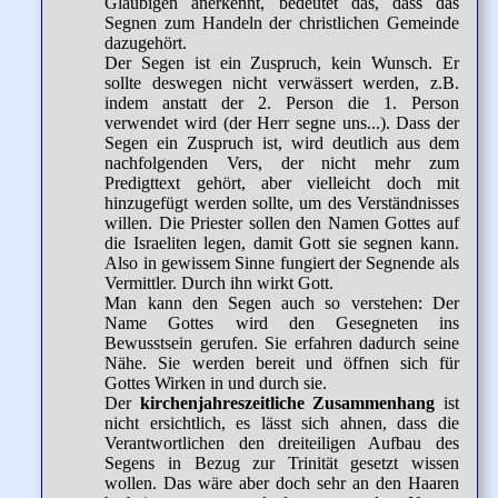
Gläubigen anerkennt, bedeutet das, dass das
Segnen zum Handeln der christlichen Gemeinde
dazugehört.
Der Segen ist ein Zuspruch, kein Wunsch. Er
sollte deswegen nicht verwässert werden, z.B.
indem anstatt der 2. Person die 1. Person
verwendet wird (der Herr segne uns...). Dass der
Segen ein Zuspruch ist, wird deutlich aus dem
nachfolgenden Vers, der nicht mehr zum
Predigttext gehört, aber vielleicht doch mit
hinzugefügt werden sollte, um des Verständnisses
willen. Die Priester sollen den Namen Gottes auf
die Israeliten legen, damit Gott sie segnen kann.
Also in gewissem Sinne fungiert der Segnende als
Vermittler. Durch ihn wirkt Gott.
Man kann den Segen auch so verstehen: Der
Name Gottes wird den Gesegneten ins
Bewusstsein gerufen. Sie erfahren dadurch seine
Nähe. Sie werden bereit und öffnen sich für
Gottes Wirken in und durch sie.
Der
kirchenjahreszeitliche Zusammenhang
ist
nicht ersichtlich, es lässt sich ahnen, dass die
Verantwortlichen den dreiteiligen Aufbau des
Segens in Bezug zur Trinität gesetzt wissen
wollen. Das wäre aber doch sehr an den Haaren