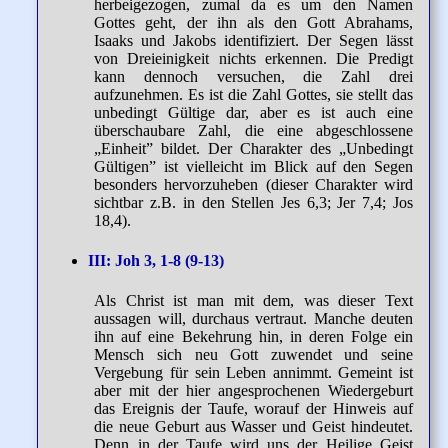
herbeigezogen, zumal da es um den Namen
Gottes geht, der ihn als den Gott Abrahams,
Isaaks und Jakobs identifiziert. Der Segen lässt
von Dreieinigkeit nichts erkennen. Die Predigt
kann dennoch versuchen, die Zahl drei
aufzunehmen. Es ist die Zahl Gottes, sie stellt das
unbedingt Gültige dar, aber es ist auch eine
überschaubare Zahl, die eine abgeschlossene
„Einheit” bildet. Der Charakter des „Unbedingt
Gültigen” ist vielleicht im Blick auf den Segen
besonders hervorzuheben (dieser Charakter wird
sichtbar z.B. in den Stellen Jes 6,3; Jer 7,4; Jos
18,4).
III: Joh 3, 1-8 (9-13)
Als Christ ist man mit dem, was dieser Text
aussagen will, durchaus vertraut. Manche deuten
ihn auf eine Bekehrung hin, in deren Folge ein
Mensch sich neu Gott zuwendet und seine
Vergebung für sein Leben annimmt. Gemeint ist
aber mit der hier angesprochenen Wiedergeburt
das Ereignis der Taufe, worauf der Hinweis auf
die neue Geburt aus Wasser und Geist hindeutet.
Denn in der Taufe wird uns der Heilige Geist