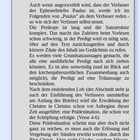
Auch wenn angezweifelt wird, dass der Verfasser
des Epheserbriefes Paulus ist, werde ich im
Folgenden von „Paulus” als dem Verfasser reden -
so wie sich der Verfasser selbst nennt.
Die Perikope ist lang und die Satzstruktur
komplex. Das macht das Zuhören beim Vorlesen
schon schwierig, in der Predigt wird es nötig sein,
öfter auf den Text zurückzugreifen und durch
kürzere Zitate den Inhalt ins Gedächtnis zu rufen.
Es werden viele Grundsatzaussagen gemacht, die
alle eine ausführliche Predigt nach sich ziehen
könnten. Es ist also notwendig (und im Blick auf
den kirchenjahreszeitlichen Zusammenhang auch
möglich), die Predigt auf eine Teilaussage zu
beschränken.
Nach dem einleitenden Lob (der Abschnitt steht ja
nach der Einführung des Verfassers unmittelbar
am Anfang des Briefes) wird die Erwählung der
Christen in Christus schon vor Anbeginn dieser
Zeit ausgeführt; eine Prädestination, die schon vor
der Schöpfung erfolgte. (Verse 4-6)
Diese Prädestination scheint nun aber doch nicht
ganz zu reichen, es muss auch die Erlösung und
Vergebung der Sünden erwirkt werden, durch das
Blut Christi. Aber nicht Glaube, sondern Wissen,