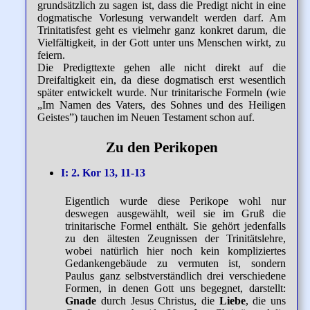
grundsätzlich zu sagen ist, dass die Predigt nicht in eine
dogmatische Vorlesung verwandelt werden darf. Am
Trinitatisfest geht es vielmehr ganz konkret darum, die
Vielfältigkeit, in der Gott unter uns Menschen wirkt, zu
feiern.
Die Predigttexte gehen alle nicht direkt auf die
Dreifaltigkeit ein, da diese dogmatisch erst wesentlich
später entwickelt wurde. Nur trinitarische Formeln (wie
„Im Namen des Vaters, des Sohnes und des Heiligen
Geistes”) tauchen im Neuen Testament schon auf.
Zu den Perikopen
I: 2. Kor 13, 11-13
Eigentlich wurde diese Perikope wohl nur
deswegen ausgewählt, weil sie im Gruß die
trinitarische Formel enthält. Sie gehört jedenfalls
zu den ältesten Zeugnissen der Trinitätslehre,
wobei natürlich hier noch kein kompliziertes
Gedankengebäude zu vermuten ist, sondern
Paulus ganz selbstverständlich drei verschiedene
Formen, in denen Gott uns begegnet, darstellt:
Gnade
durch Jesus Christus, die
Liebe
, die uns