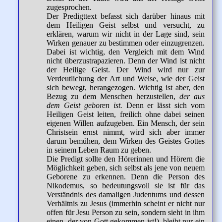
zugesprochen.
Der Predigttext befasst sich darüber hinaus mit
dem Heiligen Geist selbst und versucht, zu
erklären, warum wir nicht in der Lage sind, sein
Wirken genauer zu bestimmen oder einzugrenzen.
Dabei ist wichtig, den Vergleich mit dem Wind
nicht überzustrapazieren. Denn der Wind ist nicht
der Heilige Geist. Der Wind wird nur zur
Verdeutlichung der Art und Weise, wie der Geist
sich bewegt, herangezogen. Wichtig ist aber, den
Bezug zu dem Menschen herzustellen,
der aus
dem Geist geboren ist.
Denn er lässt sich vom
Heiligen Geist leiten, freilich ohne dabei seinen
eigenen Willen aufzugeben. Ein Mensch, der sein
Christsein ernst nimmt, wird sich aber immer
darum bemühen, dem Wirken des Geistes Gottes
in seinem Leben Raum zu geben.
Die Predigt sollte den Hörerinnen und Hörern die
Möglichkeit geben, sich selbst als jene von neuem
Geborene zu erkennen. Denn die Person des
Nikodemus, so bedeutungsvoll sie ist für das
Verständnis des damaligen Judentums und dessen
Verhältnis zu Jesus (immerhin scheint er nicht nur
offen für Jesu Person zu sein, sondern sieht in ihm
einen, der von Gott gekommen ist!), bleibt nur ein