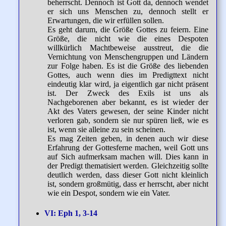
beherrscht. Dennoch ist Gott da, dennoch wendet
er sich uns Menschen zu, dennoch stellt er
Erwartungen, die wir erfüllen sollen.
Es geht darum, die Größe Gottes zu feiern. Eine
Größe, die nicht wie die eines Despoten
willkürlich Machtbeweise ausstreut, die die
Vernichtung von Menschengruppen und Ländern
zur Folge haben. Es ist die Größe des liebenden
Gottes, auch wenn dies im Predigttext nicht
eindeutig klar wird, ja eigentlich gar nicht präsent
ist. Der Zweck des Exils ist uns als
Nachgeborenen aber bekannt, es ist wieder der
Akt des Vaters gewesen, der seine Kinder nicht
verloren gab, sondern sie nur spüren ließ, wie es
ist, wenn sie alleine zu sein scheinen.
Es mag Zeiten geben, in denen auch wir diese
Erfahrung der Gottesferne machen, weil Gott uns
auf Sich aufmerksam machen will. Dies kann in
der Predigt thematisiert werden. Gleichzeitig sollte
deutlich werden, dass dieser Gott nicht kleinlich
ist, sondern großmütig, dass er herrscht, aber nicht
wie ein Despot, sondern wie ein Vater.
VI: Eph 1, 3-14