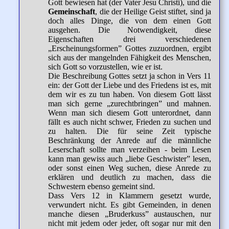
Gott bewiesen hat (der Vater Jesu Christi), und die
Gemeinschaft
, die der Heilige Geist stiftet, sind ja
doch alles Dinge, die von dem einen Gott
ausgehen. Die Notwendigkeit, diese
Eigenschaften drei verschiedenen
„Erscheinungsformen” Gottes zuzuordnen, ergibt
sich aus der mangelnden Fähigkeit des Menschen,
sich Gott so vorzustellen, wie er ist.
Die Beschreibung Gottes setzt ja schon in Vers 11
ein: der Gott der Liebe und des Friedens ist es, mit
dem wir es zu tun haben. Von diesem Gott lässt
man sich gerne „zurechtbringen” und mahnen.
Wenn man sich diesem Gott unterordnet, dann
fällt es auch nicht schwer, Frieden zu suchen und
zu halten. Die für seine Zeit typische
Beschränkung der Anrede auf die männliche
Leserschaft sollte man verzeihen - beim Lesen
kann man gewiss auch „liebe Geschwister” lesen,
oder sonst einen Weg suchen, diese Anrede zu
erklären und deutlich zu machen, dass die
Schwestern ebenso gemeint sind.
Dass Vers 12 in Klammern gesetzt wurde,
verwundert nicht. Es gibt Gemeinden, in denen
manche diesen „Bruderkuss” austauschen, nur
nicht mit jedem oder jeder, oft sogar nur mit den