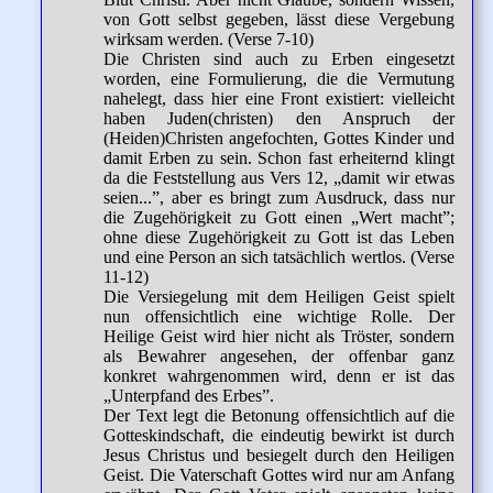
von Gott selbst gegeben, lässt diese Vergebung
wirksam werden. (Verse 7-10)
Die Christen sind auch zu Erben eingesetzt
worden, eine Formulierung, die die Vermutung
nahelegt, dass hier eine Front existiert: vielleicht
haben Juden(christen) den Anspruch der
(Heiden)Christen angefochten, Gottes Kinder und
damit Erben zu sein. Schon fast erheiternd klingt
da die Feststellung aus Vers 12, „damit wir etwas
seien...”, aber es bringt zum Ausdruck, dass nur
die Zugehörigkeit zu Gott einen „Wert macht”;
ohne diese Zugehörigkeit zu Gott ist das Leben
und eine Person an sich tatsächlich wertlos. (Verse
11-12)
Die Versiegelung mit dem Heiligen Geist spielt
nun offensichtlich eine wichtige Rolle. Der
Heilige Geist wird hier nicht als Tröster, sondern
als Bewahrer angesehen, der offenbar ganz
konkret wahrgenommen wird, denn er ist das
„Unterpfand des Erbes”.
Der Text legt die Betonung offensichtlich auf die
Gotteskindschaft, die eindeutig bewirkt ist durch
Jesus Christus und besiegelt durch den Heiligen
Geist. Die Vaterschaft Gottes wird nur am Anfang