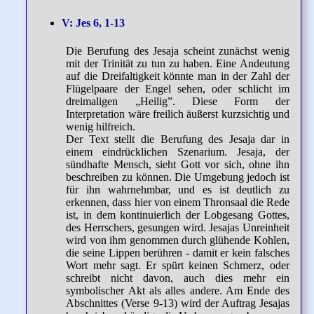
V: Jes 6, 1-13
Die Berufung des Jesaja scheint zunächst wenig
mit der Trinität zu tun zu haben. Eine Andeutung
auf die Dreifaltigkeit könnte man in der Zahl der
Flügelpaare der Engel sehen, oder schlicht im
dreimaligen „Heilig”. Diese Form der
Interpretation wäre freilich äußerst kurzsichtig und
wenig hilfreich.
Der Text stellt die Berufung des Jesaja dar in
einem eindrücklichen Szenarium. Jesaja, der
sündhafte Mensch, sieht Gott vor sich, ohne ihn
beschreiben zu können. Die Umgebung jedoch ist
für ihn wahrnehmbar, und es ist deutlich zu
erkennen, dass hier von einem Thronsaal die Rede
ist, in dem kontinuierlich der Lobgesang Gottes,
des Herrschers, gesungen wird. Jesajas Unreinheit
wird von ihm genommen durch glühende Kohlen,
die seine Lippen berühren - damit er kein falsches
Wort mehr sagt. Er spürt keinen Schmerz, oder
schreibt nicht davon, auch dies mehr ein
symbolischer Akt als alles andere. Am Ende des
Abschnittes (Verse 9-13) wird der Auftrag Jesajas