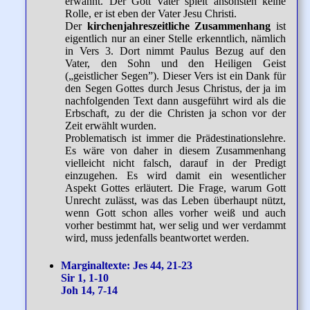
erwähnt. Der Gott Vater spielt ansonsten keine
Rolle, er ist eben der Vater Jesu Christi.
Der
kirchenjahreszeitliche Zusammenhang
ist
eigentlich nur an einer Stelle erkenntlich, nämlich
in Vers 3. Dort nimmt Paulus Bezug auf den
Vater, den Sohn und den Heiligen Geist
(„geistlicher Segen”). Dieser Vers ist ein Dank für
den Segen Gottes durch Jesus Christus, der ja im
nachfolgenden Text dann ausgeführt wird als die
Erbschaft, zu der die Christen ja schon vor der
Zeit erwählt wurden.
Problematisch ist immer die Prädestinationslehre.
Es wäre von daher in diesem Zusammenhang
vielleicht nicht falsch, darauf in der Predigt
einzugehen. Es wird damit ein wesentlicher
Aspekt Gottes erläutert. Die Frage, warum Gott
Unrecht zulässt, was das Leben überhaupt nützt,
wenn Gott schon alles vorher weiß und auch
vorher bestimmt hat, wer selig und wer verdammt
wird, muss jedenfalls beantwortet werden.
Marginaltexte: Jes 44, 21-23
Sir 1, 1-10
Joh 14, 7-14