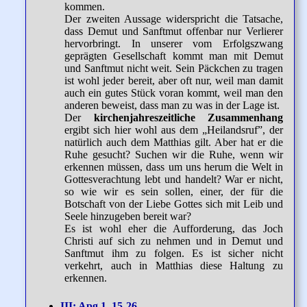
kommen.
Der zweiten Aussage widerspricht die Tatsache,
dass Demut und Sanftmut offenbar nur Verlierer
hervorbringt. In unserer vom Erfolgszwang
geprägten Gesellschaft kommt man mit Demut
und Sanftmut nicht weit. Sein Päckchen zu tragen
ist wohl jeder bereit, aber oft nur, weil man damit
auch ein gutes Stück voran kommt, weil man den
anderen beweist, dass man zu was in der Lage ist.
Der
kirchenjahreszeitliche Zusammenhang
ergibt sich hier wohl aus dem „Heilandsruf”, der
natürlich auch dem Matthias gilt. Aber hat er die
Ruhe gesucht? Suchen wir die Ruhe, wenn wir
erkennen müssen, dass um uns herum die Welt in
Gottesverachtung lebt und handelt? War er nicht,
so wie wir es sein sollen, einer, der für die
Botschaft von der Liebe Gottes sich mit Leib und
Seele hinzugeben bereit war?
Es ist wohl eher die Aufforderung, das Joch
Christi auf sich zu nehmen und in Demut und
Sanftmut ihm zu folgen. Es ist sicher nicht
verkehrt, auch in Matthias diese Haltung zu
erkennen.
III: Apg 1, 15-26