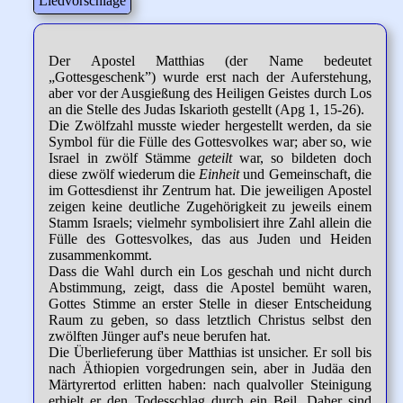
Liedvorschläge
Der Apostel Matthias (der Name bedeutet
„Gottesgeschenk”) wurde erst nach der Auferstehung,
aber vor der Ausgießung des Heiligen Geistes durch Los
an die Stelle des Judas Iskarioth gestellt (Apg 1, 15-26).
Die Zwölfzahl musste wieder hergestellt werden, da sie
Symbol für die Fülle des Gottesvolkes war; aber so, wie
Israel in zwölf Stämme
geteilt
war, so bildeten doch
diese zwölf wiederum die
Einheit
und Gemeinschaft, die
im Gottesdienst ihr Zentrum hat. Die jeweiligen Apostel
zeigen keine deutliche Zugehörigkeit zu jeweils einem
Stamm Israels; vielmehr symbolisiert ihre Zahl allein die
Fülle des Gottesvolkes, das aus Juden und Heiden
zusammenkommt.
Dass die Wahl durch ein Los geschah und nicht durch
Abstimmung, zeigt, dass die Apostel bemüht waren,
Gottes Stimme an erster Stelle in dieser Entscheidung
Raum zu geben, so dass letztlich Christus selbst den
zwölften Jünger auf's neue berufen hat.
Die Überlieferung über Matthias ist unsicher. Er soll bis
nach Äthiopien vorgedrungen sein, aber in Judäa den
Märtyrertod erlitten haben: nach qualvoller Steinigung
erhielt er den Todesschlag durch ein Beil. Daher sind