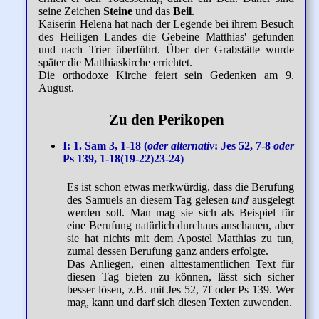
seine Zeichen
Steine
und das
Beil
.
Kaiserin Helena hat nach der Legende bei ihrem Besuch
des Heiligen Landes die Gebeine Matthias' gefunden
und nach Trier überführt. Über der Grabstätte wurde
später die Matthiaskirche errichtet.
Die orthodoxe Kirche feiert sein Gedenken am 9.
August.
Zu den Perikopen
I: 1. Sam 3, 1-18 (
oder alternativ
: Jes 52, 7-8
oder
Ps 139, 1-18(19-22)23-24)
Es ist schon etwas merkwürdig, dass die Berufung
des Samuels an diesem Tag gelesen
und
ausgelegt
werden soll. Man mag sie sich als Beispiel für
eine Berufung natürlich durchaus anschauen, aber
sie hat nichts mit dem Apostel Matthias zu tun,
zumal dessen Berufung ganz anders erfolgte.
Das Anliegen, einen alttestamentlichen Text für
diesen Tag bieten zu können, lässt sich sicher
besser lösen, z.B. mit Jes 52, 7f oder Ps 139. Wer
mag, kann und darf sich diesen Texten zuwenden.