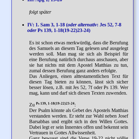
folgt später
IV: 1. Sam 3, 1-18 (
oder alternativ
: Jes 52, 7-8
oder
Ps 139, 1-18(19-22)23-24)
Es ist schon etwas merkwürdig, dass die Berufung
des Samuels an diesem Tag gelesen
und
ausgelegt
werden soll. Man mag sie sich als Beispiel für
eine Berufung natürlich durchaus anschauen, aber
sie hat nichts mit dem Apostel Matthias zu tun,
zumal dessen Berufung ganz anders erfolgte.
Das Anliegen, einen alttestamentlichen Text für
diesen Tag bieten zu können, lässt sich sicher
besser lösen, z.B. mit Jes 52, 7f oder Ps 139. Wer
mag, kann und darf sich diesen Texten zuwenden.
Ps 139, 1-18(19-22)23-24
Zu
:
Der Psalm könnte als Gebet des Apostels Matthias
verstanden werden. Er steht zur Wahl neben Josef
Barsabbas und ergibt sich in den Willen Gottes.
Dabei legt er sein Innerstes offen und bekennt sein
Vertrauen in Gottes Allwissenheit.
Ganz bewusst sind die Verse 19-22 nicht völlig