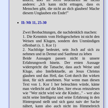
anderes: „Ich kann nicht ertragen, dass es
Menschen gibt, die nicht an dich glauben! Mache
diesem Unglauben ein Ende!”
II: Mt 11, 25-30
Zwei Beobachtungen, die nachdenklich machen:
1. Die Kenntnis vom Heilsgeschehen ist nicht den
Weisen und Klugen, sondern den Unmündigen
offenbart (s. 1. Kor 1)
2. Nachfolge bedeutet, sein Joch auf sich zu
nehmen und in Demut und Sanftmut zu leben
Beide Aussagen passen nicht in unsere
Erfahrungswelt hinein. Der ersten Aussage
widerspricht die Tatsache, dass auch Weise und
Kluge, also Intellektuelle, an Jesus Christus
glauben und das Heil, das Gott durch ihn wirken
lässt, für sich annehmen. Nur wenn man diesen
Text von 1. Kor 1 her beleuchten würde, käme
man vielleicht auf die Idee, hier etwas reinzulesen
wie "Wer nicht wird wie die Kinder..." - wer also
nicht seine Intelligenz und seine Erfahrung in den
Hintergrund stellt und sich ganz naiv der Sache
nähert, kann also auch nicht ins Himmelreich