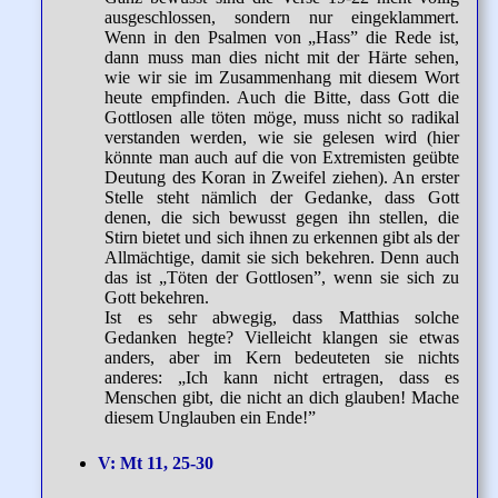
ausgeschlossen, sondern nur eingeklammert.
Wenn in den Psalmen von „Hass” die Rede ist,
dann muss man dies nicht mit der Härte sehen,
wie wir sie im Zusammenhang mit diesem Wort
heute empfinden. Auch die Bitte, dass Gott die
Gottlosen alle töten möge, muss nicht so radikal
verstanden werden, wie sie gelesen wird (hier
könnte man auch auf die von Extremisten geübte
Deutung des Koran in Zweifel ziehen). An erster
Stelle steht nämlich der Gedanke, dass Gott
denen, die sich bewusst gegen ihn stellen, die
Stirn bietet und sich ihnen zu erkennen gibt als der
Allmächtige, damit sie sich bekehren. Denn auch
das ist „Töten der Gottlosen”, wenn sie sich zu
Gott bekehren.
Ist es sehr abwegig, dass Matthias solche
Gedanken hegte? Vielleicht klangen sie etwas
anders, aber im Kern bedeuteten sie nichts
anderes: „Ich kann nicht ertragen, dass es
Menschen gibt, die nicht an dich glauben! Mache
diesem Unglauben ein Ende!”
V: Mt 11, 25-30