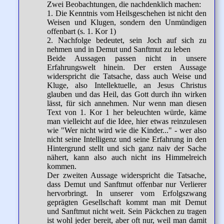
Zwei Beobachtungen, die nachdenklich machen:
1. Die Kenntnis vom Heilsgeschehen ist nicht den
Weisen und Klugen, sondern den Unmündigen
offenbart (s. 1. Kor 1)
2. Nachfolge bedeutet, sein Joch auf sich zu
nehmen und in Demut und Sanftmut zu leben
Beide Aussagen passen nicht in unsere
Erfahrungswelt hinein. Der ersten Aussage
widerspricht die Tatsache, dass auch Weise und
Kluge, also Intellektuelle, an Jesus Christus
glauben und das Heil, das Gott durch ihn wirken
lässt, für sich annehmen. Nur wenn man diesen
Text von 1. Kor 1 her beleuchten würde, käme
man vielleicht auf die Idee, hier etwas reinzulesen
wie "Wer nicht wird wie die Kinder..." - wer also
nicht seine Intelligenz und seine Erfahrung in den
Hintergrund stellt und sich ganz naiv der Sache
nähert, kann also auch nicht ins Himmelreich
kommen.
Der zweiten Aussage widerspricht die Tatsache,
dass Demut und Sanftmut offenbar nur Verlierer
hervorbringt. In unserer vom Erfolgszwang
geprägten Gesellschaft kommt man mit Demut
und Sanftmut nicht weit. Sein Päckchen zu tragen
ist wohl jeder bereit, aber oft nur, weil man damit