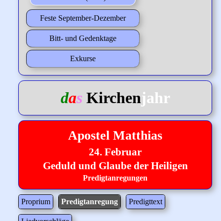
Feste September-Dezember
Bitt- und Gedenktage
Exkurse
d
a
s
Kirchen
jahr
Apostel Matthias
24. Februar
Geduld und Glaube der Heiligen
Predigtanregungen
Proprium
Predigtanregung
Predigttext