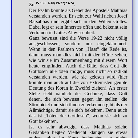
Ps 139, 1-18(19-22)23-24
Zu
:
Der Psalm könnte als Gebet des Apostels Matthias
verstanden werden. Er steht zur Wahl neben Josef
Barsabbas und ergibt sich in den Willen Gottes.
Dabei legt er sein Innerstes offen und bekennt sein
Vertrauen in Gottes Allwissenheit.
Ganz bewusst sind die Verse 19-22 nicht völlig
ausgeschlossen, sondern nur eingeklammert.
Wenn in den Psalmen von „Hass” die Rede ist,
dann muss man dies nicht mit der Härte sehen,
wie wir sie im Zusammenhang mit diesem Wort
heute empfinden. Auch die Bitte, dass Gott die
Gottlosen alle töten möge, muss nicht so radikal
verstanden werden, wie sie gelesen wird (hier
könnte man auch auf die von Extremisten geübte
Deutung des Koran in Zweifel ziehen). An erster
Stelle steht nämlich der Gedanke, dass Gott
denen, die sich bewusst gegen ihn stellen, die
Stirn bietet und sich ihnen zu erkennen gibt als der
Allmächtige, damit sie sich bekehren. Denn auch
das ist „Töten der Gottlosen”, wenn sie sich zu
Gott bekehren.
Ist es sehr abwegig, dass Matthias solche
Gedanken hegte? Vielleicht klangen sie etwas
anders, aber im Kern bedeuteten sie nichts