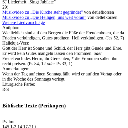
SJ
Liederheft „Singt Jubilate”
29)
Musikvideo zu „Die Kirche steht gegründet”
von detlefkorsen
Musikvideo zu „Die Heiligen, uns weit voran”
von detlefkorsen
Weitere Liedvorschläge
Antiphon:
Wie lieblich sind auf den Bergen die Füße der Freudenboten, die da
Frieden verkündigen, Gutes predigen, Heil verkündigen.
(Jes 52, 7)
Halleluja-Vers:
Gott der Herr ist Sonne und Schild, der Herr gibt Gnade und Ehre.
Er wird kein Gutes mangeln lassen den Frommen.
oder
Freuet euch des Herrn, ihr Gerechten; * die Frommen sollen ihn
recht preisen. (Ps 84, 12
oder
Ps 33, 1)
Anmerkungen:
Wenn der Tag auf einen Sonntag fällt, wird er auf den Vortag oder
in die Woche des Sonntags verlegt.
Liturgische Farbe:
Rot
Biblische Texte (Perikopen)
Psalm:
145,1-2.14.17-21 (