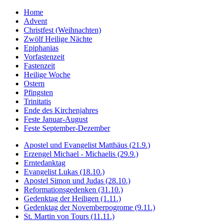
Home
Advent
Christfest (Weihnachten)
Zwölf Heilige Nächte
Epiphanias
Vorfastenzeit
Fastenzeit
Heilige Woche
Ostern
Pfingsten
Trinitatis
Ende des Kirchenjahres
Feste Januar-August
Feste September-Dezember
Apostel und Evangelist Matthäus (21.9.)
Erzengel Michael - Michaelis (29.9.)
Erntedanktag
Evangelist Lukas (18.10.)
Apostel Simon und Judas (28.10.)
Reformationsgedenken (31.10.)
Gedenktag der Heiligen (1.11.)
Gedenktag der Novemberpogrome (9.11.)
St. Martin von Tours (11.11.)