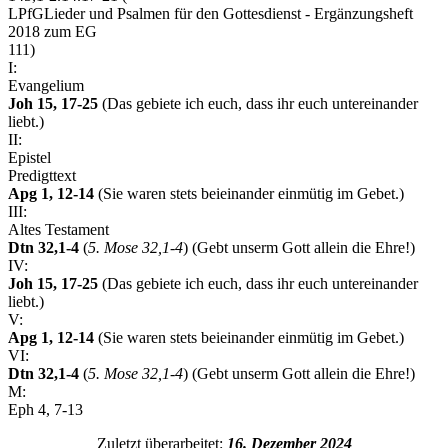
LPfG
Lieder und Psalmen für den Gottesdienst - Ergänzungsheft
2018 zum EG
111)
I:
Evangelium
Joh 15, 17-25
(Das gebiete ich euch, dass ihr euch untereinander
liebt.)
II:
Epistel
Predigttext
Apg 1, 12-14
(Sie waren stets beieinander einmütig im Gebet.)
III:
Altes Testament
Dtn 32,1-4
(
5. Mose 32,1-4
) (Gebt unserm Gott allein die Ehre!)
IV:
Joh 15, 17-25
(Das gebiete ich euch, dass ihr euch untereinander
liebt.)
V:
Apg 1, 12-14
(Sie waren stets beieinander einmütig im Gebet.)
VI:
Dtn 32,1-4
(
5. Mose 32,1-4
) (Gebt unserm Gott allein die Ehre!)
M:
Eph 4, 7-13
Zuletzt überarbeitet:
16. Dezember 2024