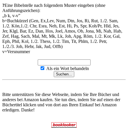
?
Eine Bibelstelle nach folgendem Muster eingeben (ohne
Anführungszeichen):
„b k, v-v”
b=Buchkürzel (Gen, Ex,Lev, Num, Dtn, Jos, Ri, Rut, 1./2. Sam,
1./2. Kön,1./2. Chr, Esra, Neh, Est, Hi, Ps, Spr, Koh/Pr, Hld, Jes,
Jer, Klgl, Bar, Ez, Dan, Hos, Joel, Amos, Ob, Jona, Mi, Nah, Hab,
Zef, Hag, Sach, Mal, Mt, Mk, Lk, Joh, Apg, Röm, 1./2. Kor, Gal,
Eph, Phil, Kol, 1./2. Thess, 1./2. Tim, Tit, Phlm, 1./2. Petr,
1./2./3. Joh, Hebr, Jak, Jud, Offb)
v=Versnummer
Als ein Wort behandeln
Bitte unterstützen Sie diese Webseite, indem Sie Ihre Bücher und
anderes bei Amazon kaufen. Sie tun dies, indem Sie auf einen der
Büchertitel klicken und von dort aus Ihren Einkauf bei Amazon
erledigen. Danke!