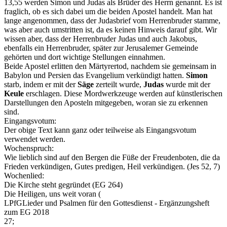
13,55 werden Simon und Judas als Brüder des Herrn genannt. Es ist
fraglich, ob es sich dabei um die beiden Apostel handelt. Man hat
lange angenommen, dass der Judasbrief vom Herrenbruder stamme,
was aber auch umstritten ist, da es keinen Hinweis darauf gibt. Wir
wissen aber, dass der Herrenbruder Judas und auch Jakobus,
ebenfalls ein Herrenbruder, später zur Jerusalemer Gemeinde
gehörten und dort wichtige Stellungen einnahmen.
Beide Apostel erlitten den Märtyrertod, nachdem sie gemeinsam in
Babylon und Persien das Evangelium verkündigt hatten.
Simon
starb, indem er mit der
Säge
zerteilt wurde,
Judas
wurde mit der
Keule
erschlagen. Diese Mordwerkzeuge werden auf künstlerischen
Darstellungen den Aposteln mitgegeben, woran sie zu erkennen
sind.
Eingangsvotum:
Der obige Text kann ganz oder teilweise als Eingangsvotum
verwendet werden.
Wochenspruch:
Wie lieblich sind auf den Bergen die Füße der Freudenboten, die da
Frieden verkündigen, Gutes predigen, Heil verkündigen. (Jes 52, 7)
Wochenlied:
Die Kirche steht gegründet (EG 264)
Die Heiligen, uns weit voran (
LPfG
Lieder und Psalmen für den Gottesdienst - Ergänzungsheft
zum EG 2018
27;