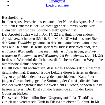
Predigttext
Liedvorschläge
Beschreibung:
In allen Apostelverzeichnissen taucht der Name des Apostels
Simon
auf. Sein Beiname lautet "Zelotes" (gr.: der Eiferer), wobei vor
allem der Eifer für das jüdische Gesetz gemeint ist.
Der Apostel
Judas
wird in Joh 14, 22 erwähnt; in den anderen
Apostelverzeichnissen (Mt 10, 3 u. Mk 3, 18) wird an seiner Stelle
der Name
Thaddäus
genannt, so dass man annehmen kann, dass
dies sein Beiname ist. Jesus spricht zu Judas:
Wer mich liebt, der
wird mein Word halten; und mein Vater wird ihn lieben, und wir
werden zu ihm kommen und Wohnung bei ihm nehmen.
(Joh 14, 23)
In diesem Wort wird deutlich, dass die Liebe zu Gott den Weg in die
himmlische Heimat bereitet.
Es läßt sich nicht nachweisen, dass Judas Thaddäus den Judasbrief
geschrieben hat. Dennoch ist die Lektüre dieses Briefes an diesem
Tag zu empfehlen, denn er zeigt den entschiedenen Kampf der
jungen Christenheit gegen die Strömung der Gnosis, die sich hart
von der Welt abgrenzte und die Welt nicht zu lieben, sondern nur zu
hassen fähig ist. Der Brief ruft die Gemeinde auf, in der Liebe
Gottes zu bleiben.
Die syrische Kirche führt ihren Ursprung auf Judas Thaddäus
zurück und verehrt sein Grab in Edessa am oberen Euphrat. In Mt