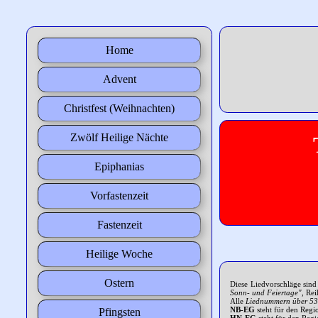
Home
Advent
Christfest (Weihnachten)
Zwölf Heilige Nächte
Epiphanias
Vorfastenzeit
Fastenzeit
Heilige Woche
Ostern
Diese Liedvorschläge sind
Sonn- und Feiertage"
, Re
Alle
Liednummern über 5
NB-EG
steht für den Regi
Pfingsten