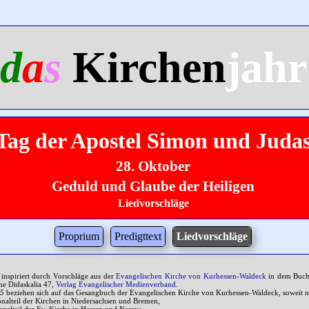
d
a
s
Kirchen
jahr
Tag der Apostel Simon und Juda
28. Oktober
Geduld und Glaube der Heiligen
Liedvorschläge
Proprium
Predigttext
Liedvorschläge
 inspiriert durch Vorschläge aus der
Evangelischen Kirche von Kurhessen-Waldeck
in dem Buc
ihe Didaskalia 47,
Verlag Evangelischer Medienverband
.
35
beziehen sich auf das Gesangbuch der Evangelischen Kirche von Kurhessen-Waldeck, soweit n
onalteil der Kirchen in Niedersachsen und Bremen,