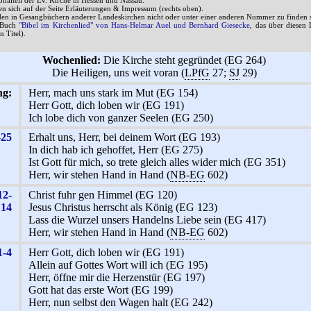
onalteil der Ev. Kirche in Hessen und Nassau.
n sich auf der Seite Erläuterungen & Impressum (rechts oben).
en in Gesangbüchern anderer Landeskirchen nicht oder unter einer anderen Nummer zu finden s
s Buch
"Bibel im Kirchenlied" von Hans-Helmar Auel und Bernhard Giesecke
, das über diesen 
n Titel).
Wochenlied:
Die Kirche steht gegründet (EG 264)
Die Heiligen, uns weit voran (
LPfG
27;
SJ
29)
ng:
Herr, mach uns stark im Mut (EG 154)
Herr Gott, dich loben wir (EG 191)
Ich lobe dich von ganzer Seelen (EG 250)
-25
Erhalt uns, Herr, bei deinem Wort (EG 193)
In dich hab ich gehoffet, Herr (EG 275)
Ist Gott für mich, so trete gleich alles wider mich (EG 351)
Herr, wir stehen Hand in Hand (
NB-EG
602)
12-
Christ fuhr gen Himmel (EG 120)
14
Jesus Christus herrscht als König (EG 123)
Lass die Wurzel unsers Handelns Liebe sein (EG 417)
Herr, wir stehen Hand in Hand (
NB-EG
602)
1-4
Herr Gott, dich loben wir (EG 191)
Allein auf Gottes Wort will ich (EG 195)
Herr, öffne mir die Herzenstür (EG 197)
Gott hat das erste Wort (EG 199)
Herr, nun selbst den Wagen halt (EG 242)