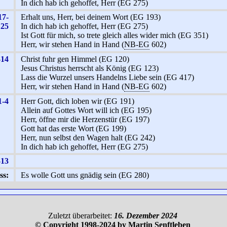
In dich hab ich gehoffet, Herr (EG 275)
17-
Erhalt uns, Herr, bei deinem Wort (EG 193)
25
In dich hab ich gehoffet, Herr (EG 275)
Ist Gott für mich, so trete gleich alles wider mich (EG 351)
Herr, wir stehen Hand in Hand (
NB-EG
602)
-14
Christ fuhr gen Himmel (EG 120)
Jesus Christus herrscht als König (EG 123)
Lass die Wurzel unsers Handelns Liebe sein (EG 417)
Herr, wir stehen Hand in Hand (
NB-EG
602)
1-4
Herr Gott, dich loben wir (EG 191)
Allein auf Gottes Wort will ich (EG 195)
Herr, öffne mir die Herzenstür (EG 197)
Gott hat das erste Wort (EG 199)
Herr, nun selbst den Wagen halt (EG 242)
In dich hab ich gehoffet, Herr (EG 275)
-13
ss:
Es wolle Gott uns gnädig sein (EG 280)
Zuletzt überarbeitet:
16. Dezember 2024
© Copyright 1998-2024 by Martin Senftleben