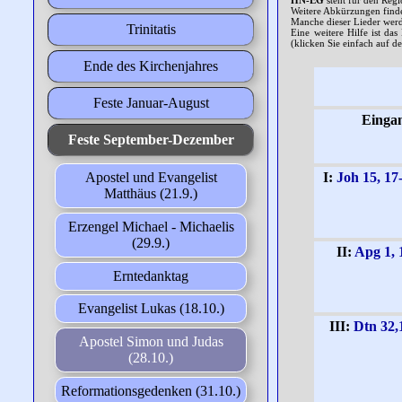
HN-EG
steht für den Regi
Weitere Abkürzungen finde
Manche dieser Lieder werd
Trinitatis
Eine weitere Hilfe ist da
(klicken Sie einfach auf de
Ende des Kirchenjahres
Feste Januar-August
Einga
Feste September-Dezember
I:
Joh 15, 17
Apostel und Evangelist
Matthäus (21.9.)
Erzengel Michael - Michaelis
(29.9.)
II:
Apg 1, 
Erntedanktag
Evangelist Lukas (18.10.)
III:
Dtn 32,
Apostel Simon und Judas
(28.10.)
Reformationsgedenken (31.10.)