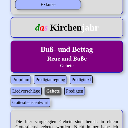
Exkurse
d
a
s
Kirchen
jahr
Buß- und Bettag
Reue und Buße
Gebete
Proprium
Predigtanregung
Predigttext
Liedvorschläge
Gebete
Predigten
Gottesdienstentwurf
Die hier vorgelegten Gebete sind bereits in einem
Gottesdienst gebetet worden. Nicht immer habe ich