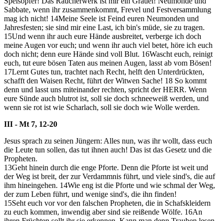
Speisopfer! Das Räucherwerk ist mir ein Gräuel! Neumonde und
Sabbate, wenn ihr zusammenkommt, Frevel und Festversammlung
mag ich nicht!
14
Meine Seele ist Feind euren Neumonden und
Jahresfesten; sie sind mir eine Last, ich bin's müde, sie zu tragen.
15
Und wenn ihr auch eure Hände ausbreitet, verberge ich doch
meine Augen vor euch; und wenn ihr auch viel betet, höre ich euch
doch nicht; denn eure Hände sind voll Blut.
16
Wascht euch, reinigt
euch, tut eure bösen Taten aus meinen Augen, lasst ab vom Bösen!
17
Lernt Gutes tun, trachtet nach Recht, helft den Unterdrückten,
schafft den Waisen Recht, führt der Witwen Sache!
18
So kommt
denn und lasst uns miteinander rechten, spricht der HERR. Wenn
eure Sünde auch blutrot ist, soll sie doch schneeweiß werden, und
wenn sie rot ist wie Scharlach, soll sie doch wie Wolle werden.
III - Mt 7, 12-20
Jesus sprach zu seinen Jüngern: Alles nun, was ihr wollt, dass euch
die Leute tun sollen, das tut ihnen auch! Das ist das Gesetz und die
Propheten.
13
Geht hinein durch die enge Pforte. Denn die Pforte ist weit und
der Weg ist breit, der zur Verdammnis führt, und viele sind's, die auf
ihm hineingehen.
14
Wie eng ist die Pforte und wie schmal der Weg,
der zum Leben führt, und wenige sind's, die ihn finden!
15
Seht euch vor vor den falschen Propheten, die in Schafskleidern
zu euch kommen, inwendig aber sind sie reißende Wölfe.
16
An
ihren Früchten sollt ihr sie erkennen. Kann man denn Trauben lesen