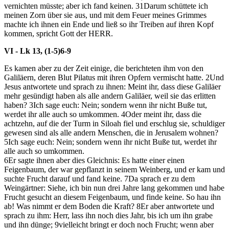
vernichten müsste; aber ich fand keinen.
31
Darum schüttete ich
meinen Zorn über sie aus, und mit dem Feuer meines Grimmes
machte ich ihnen ein Ende und ließ so ihr Treiben auf ihren Kopf
kommen, spricht Gott der HERR.
VI - Lk 13, (1-5)6-9
Es kamen aber zu der Zeit einige, die berichteten ihm von den
Galiläern, deren Blut Pilatus mit ihren Opfern vermischt hatte.
2
Und
Jesus antwortete und sprach zu ihnen: Meint ihr, dass diese Galiläer
mehr gesündigt haben als alle andern Galiläer, weil sie das erlitten
haben?
3
Ich sage euch: Nein; sondern wenn ihr nicht Buße tut,
werdet ihr alle auch so umkommen.
4
Oder meint ihr, dass die
achtzehn, auf die der Turm in Siloah fiel und erschlug sie, schuldiger
gewesen sind als alle andern Menschen, die in Jerusalem wohnen?
5
Ich sage euch: Nein; sondern wenn ihr nicht Buße tut, werdet ihr
alle auch so umkommen.
6
Er sagte ihnen aber dies Gleichnis: Es hatte einer einen
Feigenbaum, der war gepflanzt in seinem Weinberg, und er kam und
suchte Frucht darauf und fand keine.
7
Da sprach er zu dem
Weingärtner: Siehe, ich bin nun drei Jahre lang gekommen und habe
Frucht gesucht an diesem Feigenbaum, und finde keine. So hau ihn
ab! Was nimmt er dem Boden die Kraft?
8
Er aber antwortete und
sprach zu ihm: Herr, lass ihn noch dies Jahr, bis ich um ihn grabe
und ihn dünge;
9
vielleicht bringt er doch noch Frucht; wenn aber