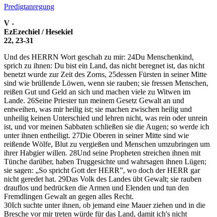
Predigtanregung
V -
Ez
Ezechiel / Hesekiel
22, 23-31
Und des HERRN Wort geschah zu mir:
24
Du Menschenkind,
sprich zu ihnen: Du bist ein Land, das nicht beregnet ist, das nicht
benetzt wurde zur Zeit des Zorns,
25
dessen Fürsten in seiner Mitte
sind wie brüllende Löwen, wenn sie rauben; sie fressen Menschen,
reißen Gut und Geld an sich und machen viele zu Witwen im
Lande.
26
Seine Priester tun meinem Gesetz Gewalt an und
entweihen, was mir heilig ist; sie machen zwischen heilig und
unheilig keinen Unterschied und lehren nicht, was rein oder unrein
ist, und vor meinen Sabbaten schließen sie die Augen; so werde ich
unter ihnen entheiligt.
27
Die Oberen in seiner Mitte sind wie
reißende Wölfe, Blut zu vergießen und Menschen umzubringen um
ihrer Habgier willen.
28
Und seine Propheten streichen ihnen mit
Tünche darüber, haben Truggesichte und wahrsagen ihnen Lügen;
sie sagen: „So spricht Gott der HERR”, wo doch der HERR gar
nicht geredet hat.
29
Das Volk des Landes übt Gewalt; sie rauben
drauflos und bedrücken die Armen und Elenden und tun den
Fremdlingen Gewalt an gegen alles Recht.
30
Ich suchte unter ihnen, ob jemand eine Mauer ziehen und in die
Bresche vor mir treten würde für das Land, damit ich's nicht