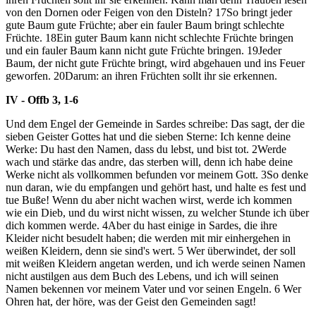
von den Dornen oder Feigen von den Disteln?
17
So bringt jeder
gute Baum gute Früchte; aber ein fauler Baum bringt schlechte
Früchte.
18
Ein guter Baum kann nicht schlechte Früchte bringen
und ein fauler Baum kann nicht gute Früchte bringen.
19
Jeder
Baum, der nicht gute Früchte bringt, wird abgehauen und ins Feuer
geworfen.
20
Darum: an ihren Früchten sollt ihr sie erkennen.
IV - Offb 3, 1-6
Und dem Engel der Gemeinde in Sardes schreibe: Das sagt, der die
sieben Geister Gottes hat und die sieben Sterne: Ich kenne deine
Werke: Du hast den Namen, dass du lebst, und bist tot.
2
Werde
wach und stärke das andre, das sterben will, denn ich habe deine
Werke nicht als vollkommen befunden vor meinem Gott.
3
So denke
nun daran, wie du empfangen und gehört hast, und halte es fest und
tue Buße! Wenn du aber nicht wachen wirst, werde ich kommen
wie ein Dieb, und du wirst nicht wissen, zu welcher Stunde ich über
dich kommen werde.
4
Aber du hast einige in Sardes, die ihre
Kleider nicht besudelt haben; die werden mit mir einhergehen in
weißen Kleidern, denn sie sind's wert.
5
Wer überwindet, der soll
mit weißen Kleidern angetan werden, und ich werde seinen Namen
nicht austilgen aus dem Buch des Lebens, und ich will seinen
Namen bekennen vor meinem Vater und vor seinen Engeln.
6
Wer
Ohren hat, der höre, was der Geist den Gemeinden sagt!