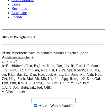
Links
Buchtipps
Lesepläne
Spende
Aktuelle Predigtreihe: II
?
Eine Bibelstelle nach folgendem Muster eingeben (ohne
Anführungszeichen):
„b k, v-v”
b=Buchkürzel (Gen, Ex,Lev, Num, Dtn, Jos, Ri, Rut, 1./2. Sam,
1./2. Kön,1./2. Chr, Esra, Neh, Est, Hi, Ps, Spr, Koh/Pr, Hld, Jes,
Jer, Klgl, Bar, Ez, Dan, Hos, Joel, Amos, Ob, Jona, Mi, Nah, Hab,
Zef, Hag, Sach, Mal, Mt, Mk, Lk, Joh, Apg, Röm, 1./2. Kor, Gal,
Eph, Phil, Kol, 1./2. Thess, 1./2. Tim, Tit, Phlm, 1./2. Petr,
1./2./3. Joh, Hebr, Jak, Jud, Offb)
v=Versnummer
Als ein Wort behandeln