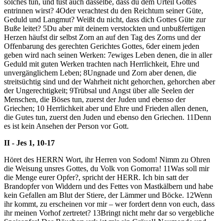
solches tun, und tust auch dasselbe, dass du dem Urteil Gottes
entrinnen wirst?
4
Oder verachtest du den Reichtum seiner Güte,
Geduld und Langmut? Weißt du nicht, dass dich Gottes Güte zur
Buße leitet?
5
Du aber mit deinem verstockten und unbußfertigen
Herzen häufst dir selbst Zorn an auf den Tag des Zorns und der
Offenbarung des gerechten Gerichtes Gottes,
6
der einem jeden
geben wird nach seinen Werken:
7
ewiges Leben denen, die in aller
Geduld mit guten Werken trachten nach Herrlichkeit, Ehre und
unvergänglichem Leben;
8
Ungnade und Zorn aber denen, die
streitsüchtig sind und der Wahrheit nicht gehorchen, gehorchen aber
der Ungerechtigkeit;
9
Trübsal und Angst über alle Seelen der
Menschen, die Böses tun, zuerst der Juden und ebenso der
Griechen;
10
Herrlichkeit aber und Ehre und Frieden allen denen,
die Gutes tun, zuerst den Juden und ebenso den Griechen.
11
Denn
es ist kein Ansehen der Person vor Gott.
II - Jes 1, 10-17
Höret des HERRN Wort, ihr Herren von Sodom! Nimm zu Ohren
die Weisung unsres Gottes, du Volk von Gomorra!
11
Was soll mir
die Menge eurer Opfer?, spricht der HERR. Ich bin satt der
Brandopfer von Widdern und des Fettes von Mastkälbern und habe
kein Gefallen am Blut der Stiere, der Lämmer und Böcke.
12
Wenn
ihr kommt, zu erscheinen vor mir – wer fordert denn von euch, dass
ihr meinen Vorhof zertretet?
13
Bringt nicht mehr dar so vergebliche