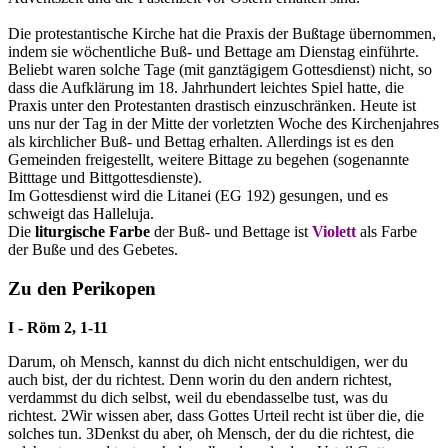
Die protestantische Kirche hat die Praxis der Bußtage übernommen,
indem sie wöchentliche Buß- und Bettage am Dienstag einführte.
Beliebt waren solche Tage (mit ganztägigem Gottesdienst) nicht, so
dass die Aufklärung im 18. Jahrhundert leichtes Spiel hatte, die
Praxis unter den Protestanten drastisch einzuschränken. Heute ist
uns nur der Tag in der Mitte der vorletzten Woche des Kirchenjahres
als kirchlicher Buß- und Bettag erhalten. Allerdings ist es den
Gemeinden freigestellt, weitere Bittage zu begehen (sogenannte
Bitttage und Bittgottesdienste).
Im Gottesdienst wird die Litanei (EG 192) gesungen, und es
schweigt das Halleluja.
Die
liturgische Farbe
der Buß- und Bettage ist
Violett
als Farbe
der Buße und des Gebetes.
Zu den Perikopen
I - Röm 2, 1-11
Darum, oh Mensch, kannst du dich nicht entschuldigen, wer du
auch bist, der du richtest. Denn worin du den andern richtest,
verdammst du dich selbst, weil du ebendasselbe tust, was du
richtest.
2
Wir wissen aber, dass Gottes Urteil recht ist über die, die
solches tun.
3
Denkst du aber, oh Mensch, der du die richtest, die