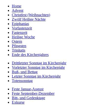
Home
Advent
Christfest (Weihnachten)
Zwölf Heilige Nächte
Epiphanias
Vorfastenzeit
Fastenzeit
Heilige Woche
Ostern
Pfingsten
Trinitatis
Ende des Kirchenjahres
Drittletzter Sonntag im Kirchenjahr
Vorletzter Sonntag im Kirchenjahr
Buß- und Bettag
Letzter Sonntag im Kirchenjahr
Totensonntag
Feste Januar-August
Feste September-Dezember
Bitt- und Gedenktage
Exkurse