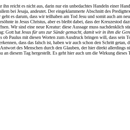
 ihn reicht es nicht aus, darin nur ein unbedachtes Handeln einer Hand
allem bei Jesaja, andeutet. Der eingeklammerte Abschnitt des Predigttext
r geht es darum, dass wir teilhaben am Tod Jesu und somit auch am neu
rsöhnte in Jesus Christus, aber es bleibt dabei, dass der Kreuzestod daz
en. Wir sind eine neue Kreatur: diese Aussage muss nachdenklich stim
g: Gott hat Jesus
für uns zur Sünde gemacht, damit wir in ihm die Gerec
ls ob Paulus mit diesen Worten zum Ausdruck bringen will, dass sein T
rkennen, dass das falsch ist, haben wir auch schon den Schritt getan, d
e Antwort des Menschen durch den Glauben, der hier direkt allerdings n
u an diesem Tag hergestellt. Es geht hier auch um die Wirkung dieses 