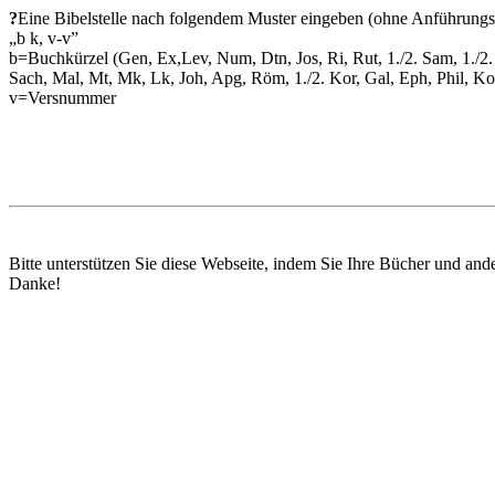
?
Eine Bibelstelle nach folgendem Muster eingeben (ohne Anführungs
„b k, v-v”
b=Buchkürzel (Gen, Ex,Lev, Num, Dtn, Jos, Ri, Rut, 1./2. Sam, 1./2. 
Sach, Mal, Mt, Mk, Lk, Joh, Apg, Röm, 1./2. Kor, Gal, Eph, Phil, Kol, 1
v=Versnummer
Bitte unterstützen Sie diese Webseite, indem Sie Ihre Bücher und and
Danke!