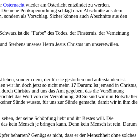
er
Osternacht
wieder am Osterlicht entzündet zu werden.
 Die neue Perikopenordnung schlägt dazu Abschnitte aus dem
n, sondern als Vorschlag. Sicher können auch Abschnitte aus den
Schwarz ist die "Farbe" des Todes, der Finsternis, der Verneinung
und Sterbens unseres Herrn Jesus Christus um unseretwillen.
st leben, sondern dem, der für sie gestorben und auferstanden ist.
 wir ihn doch jetzt so nicht mehr.
17
Darum: Ist jemand in Christus,
hat durch Christus und uns das Amt gegeben, das die Versöhnung
gerichtet das Wort von der Versöhnung.
20
So sind wir nun Botschafter
keiner Sünde wusste, für uns zur Sünde gemacht, damit wir in ihm die
sehen, der seine Schöpfung liebt und ihr Bestes will. Die
t, das kein Mensch je bringen kann. Denn kein Mensch ist rein. Darum
Opfer beharren? Genügt es nicht, dass er der Menschheit ohne solches