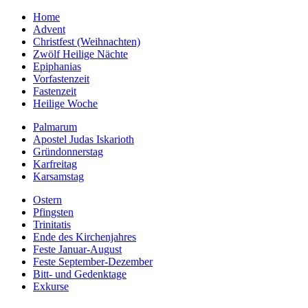
Home
Advent
Christfest (Weihnachten)
Zwölf Heilige Nächte
Epiphanias
Vorfastenzeit
Fastenzeit
Heilige Woche
Palmarum
Apostel Judas Iskarioth
Gründonnerstag
Karfreitag
Karsamstag
Ostern
Pfingsten
Trinitatis
Ende des Kirchenjahres
Feste Januar-August
Feste September-Dezember
Bitt- und Gedenktage
Exkurse