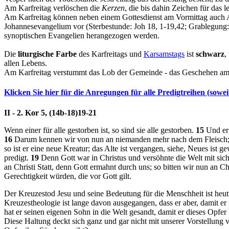
Am Karfreitag verlöschen die
Kerzen
, die bis dahin Zeichen für das l
Am Karfreitag können neben einem Gottesdienst am Vormittag auch A
Johannesevangelium vor (Sterbestunde: Joh 18, 1-19,42; Grablegung: 
synoptischen Evangelien herangezogen werden.
Die
liturgische Farbe
des Karfreitags und
Karsamstags
ist
schwarz
,
allen Lebens.
Am Karfreitag verstummt das Lob der Gemeinde - das Geschehen am Kre
Klicken Sie hier für die Anregungen für alle Predigtreihen (sowe
II - 2. Kor 5, (14b-18)19-21
Wenn einer für alle gestorben ist, so sind sie alle gestorben.
15
Und er i
16
Darum kennen wir von nun an niemanden mehr nach dem Fleisch; u
so ist er eine neue Kreatur; das Alte ist vergangen, siehe, Neues ist 
predigt.
19
Denn
Gott war in Christus und versöhnte die Welt mit sic
an Christi Statt, denn Gott ermahnt durch uns; so bitten wir nun an Ch
Gerechtigkeit würden, die vor Gott gilt.
Der Kreuzestod Jesu und seine Bedeutung für die Menschheit ist heutz
Kreuzestheologie ist lange davon ausgegangen, dass er aber, damit er
hat er seinen eigenen Sohn in die Welt gesandt, damit er dieses Opfe
Diese Haltung deckt sich ganz und gar nicht mit unserer Vorstellung