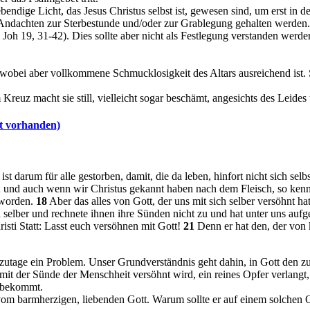
ebendige Licht, das Jesus Christus selbst ist, gewesen sind, um erst in d
ndachten zur Sterbestunde und/oder zur Grablegung gehalten werden.
Joh 19, 31-42). Dies sollte aber nicht als Festlegung verstanden werde
 wobei aber vollkommene Schmucklosigkeit des Altars ausreichend ist. 
uz macht sie still, vielleicht sogar beschämt, angesichts des Leides 
it vorhanden)
st darum für alle gestorben, damit, die da leben, hinfort nicht sich selb
nd auch wenn wir Christus gekannt haben nach dem Fleisch, so kennen
geworden.
18
Aber das alles von Gott, der uns mit sich selber versöhnt 
h selber und rechnete ihnen ihre Sünden nicht zu und hat unter uns auf
risti Statt: Lasst euch versöhnen mit Gott!
21
Denn er hat den, der von 
utage ein Problem. Unser Grundverständnis geht dahin, in Gott den zu 
 mit der Sünde der Menschheit versöhnt wird, ein reines Opfer verlang
r bekommt.
 vom barmherzigen, liebenden Gott. Warum sollte er auf einem solchen 