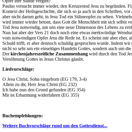
Opfer ihre Sünde vergibt?
Paulus versucht immer wieder, den Kreuzestod Jesu zu begründen. Für
Kontext der Heilsgeschichte, die sich so ja auch in den Schriften, vor 
aber nicht darum geht, in Jesu Tod ein Sühneopfer zu sehen. Vielmeh
wird immer wieder betont, dass Gott die Menschheit mit sich selbst ve
Tod Jesu notwendig, um uns eine neue Dimension des Lebens zu eröffn
Nun hat aber der Vers 21 doch noch eine etwas merkwürdige Wendun
vom notwendigen Opfer Jesu die Rede ist. Es scheint mir aber eher, a
Schuld trifft, er aber dennoch schuldig gesprochen wurde. Indem wir e
nicht so sehr um ein einseitiges Handeln Gottes, sondern auch um di
Der
kirchenjahreszeitliche Zusammenhang
wird durch den Tod Jes
Versöhnung Gottes in Jesus Christus glaubt.
Liedvorschläge:
O Jesu Christ, Sohn eingeborn (EG 179, 3-4)
Allein zu dir, Herr Jesu Christ (EG 232)
Ich habe nun den Grund gefunden (EG 354)
Mir ist Erbarmung widerfahren (EG 355)
Buchempfehlungen:
Weitere Buchvorschläge rund um den Gottesdienst...