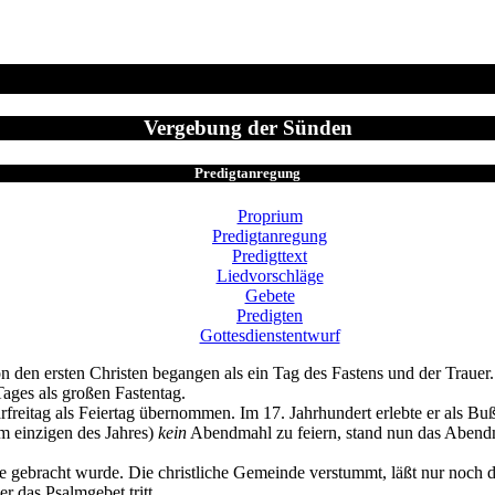
Vergebung der Sünden
Predigtanregung
Proprium
Predigtanregung
Predigttext
Liedvorschläge
Gebete
Predigten
Gottesdienstentwurf
 den ersten Christen begangen als ein Tag des Fastens und der Trauer. 
Tages als großen Fastentag.
freitag als Feiertag übernommen. Im 17. Jahrhundert erlebte er als Buß
em einzigen des Jahres)
kein
Abendmahl zu feiern, stand nun das Abendm
 gebracht wurde. Die christliche Gemeinde verstummt, läßt nur noch da
r das Psalmgebet tritt.