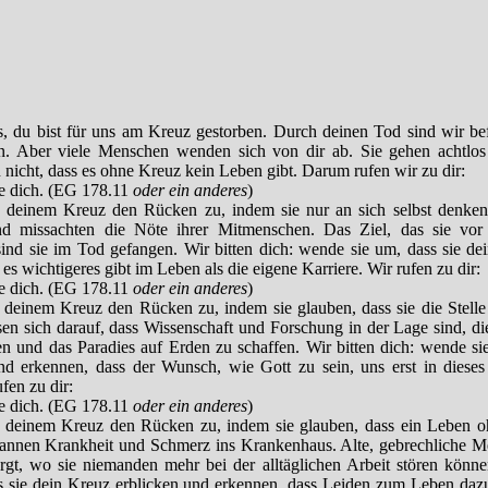
s, du bist für uns am Kreuz gestorben. Durch deinen Tod sind wir bef
n. Aber viele Menschen wenden sich von dir ab. Sie gehen achtlo
 nicht, dass es ohne Kreuz kein Leben gibt. Darum rufen wir zu dir:
me dich. (EG 178.11
oder ein anderes
)
einem Kreuz den Rücken zu, indem sie nur an sich selbst denken.
nd missachten die Nöte ihrer Mitmenschen. Das Ziel, das sie vor
sind sie im Tod gefangen. Wir bitten dich: wende sie um, dass sie de
es wichtigeres gibt im Leben als die eigene Karriere. Wir rufen zu dir:
me dich. (EG 178.11
oder ein anderes
)
einem Kreuz den Rücken zu, indem sie glauben, dass sie die Stell
sen sich darauf, dass Wissenschaft und Forschung in der Lage sind, die
n und das Paradies auf Erden zu schaffen. Wir bitten dich: wende sie
d erkennen, dass der Wunsch, wie Gott zu sein, uns erst in dieses t
ufen zu dir:
me dich. (EG 178.11
oder ein anderes
)
einem Kreuz den Rücken zu, indem sie glauben, dass ein Leben oh
rbannen Krankheit und Schmerz ins Krankenhaus. Alte, gebrechliche 
gt, wo sie niemanden mehr bei der alltäglichen Arbeit stören können
s sie dein Kreuz erblicken und erkennen, dass Leiden zum Leben daz