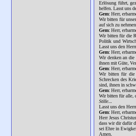
Erlösung führt, ge
helfen. Lasst uns d
Gem
: Herr, erbarm
Wir bitten für uns
auf sich zu nehmen
Gem
: Herr, erbarm
Wir bitten für die
Politik und Wirtsc
Lasst uns den Herr
Gem
: Herr, erbarm
Wir denken an die 
ihnen mit Güte, Ve
Gem
: Herr, erbarm
Wir bitten für di
Schrecken des Krie
sind, ihnen in sch
Gem
: Herr, erbarm
Wir bitten für alle
Stille...
Lasst uns den Herr
Gem
: Herr, erbarm
Herr Jesus Christu
dass wir dir dafür 
sei Ehre in Ewigkei
Amen.