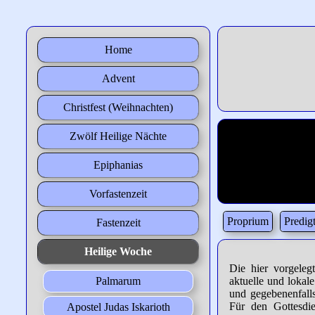
Home
Advent
Christfest (Weihnachten)
Zwölf Heilige Nächte
Epiphanias
Vorfastenzeit
Proprium
Predig
Fastenzeit
Heilige Woche
Die hier vorgeleg
Palmarum
aktuelle und lokale
und gegebenenfall
Für den Gottesdi
Apostel Judas Iskarioth