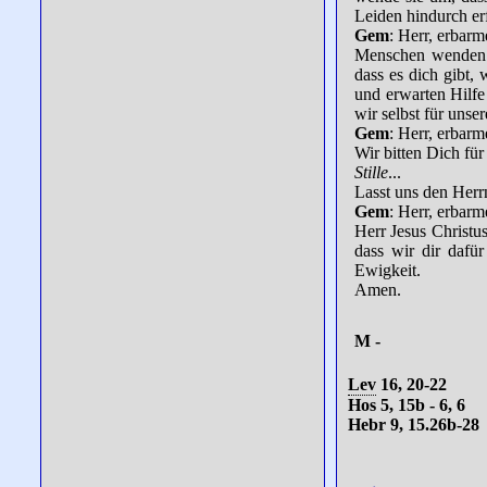
Leiden hindurch er
Gem
: Herr, erbar
Menschen wenden d
dass es dich gibt,
und erwarten Hilfe
wir selbst für unser
Gem
: Herr, erbar
Wir bitten Dich für
Stille
...
Lasst uns den Herr
Gem
: Herr, erbar
Herr Jesus Christu
dass wir dir dafü
Ewigkeit.
Amen.
M -
Lev
16, 20-22
Hos 5, 15b - 6, 6
Hebr 9, 15.26b-28