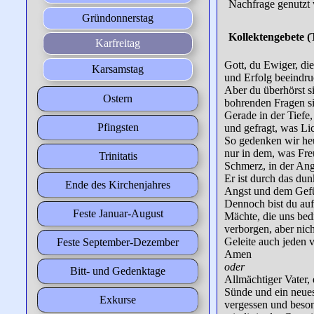
Nachfrage genutzt 
Gründonnerstag
Kollektengebete (
Karfreitag
Gott, du Ewiger, die
Karsamstag
und Erfolg beeindruc
Aber du überhörst si
Ostern
bohrenden Fragen si
Gerade in der Tiefe
Pfingsten
und gefragt, was Lic
So gedenken wir heu
nur in dem, was Fr
Trinitatis
Schmerz, in der An
Er ist durch das du
Ende des Kirchenjahres
Angst und dem Gefüh
Dennoch bist du auf
Feste Januar-August
Mächte, die uns bedr
verborgen, aber nich
Geleite auch jeden 
Feste September-Dezember
Amen
oder
Bitt- und Gedenktage
Allmächtiger Vater, 
Sünde und ein neues
Exkurse
vergessen und beson