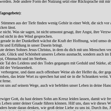
werden. Jede andere Form der Nutzung setzt eine Rücksprache mit mir
Tagesgebete)
:
 Stimmen aus der Tiefe finden wenig Gehör in einer Welt, die sich vor 
ken lässt.
e nicht. Was sie sagen, ist nicht umsonst gesagt, ihre Angst, ihre Verzwe
nd nicht in den Wind gesprochen.
, gerade in der Dunkelheit wächst die Kraft der Hoffnung, wird umso d
ht und Erfüllung in unser Dasein bringt.
te deines Sohnes Jesus Christus, in dem du dich mit uns Menschen ver
eude, Glück und Schönheit unseres Lebens ausmacht, sondern auch im 
gst, Ohnmacht und im Sterben.
nkle Tal des Leidens und des Todes gegangen mit Geduld und Stärke, ab
l der Verlassenheit.
 verborgene, und dann auch offenbare Weise als der Helfer da, der geg
ohen, das letzte Wort zu sprechen hat und sie in die Schranken weist. 
t ferne.
von uns auf seinem Wege, auch wir befehlen unser Leben in deine Han
ewiger Gott, du hast deinen Sohn am Kreuz leiden lassen, damit wir fre
 Leben unter deiner Gnade führen können. Hilf uns, dass wir dieses We
ders heute daran denken, wie groß deine Liebe zu uns ist. Durch ihn, J