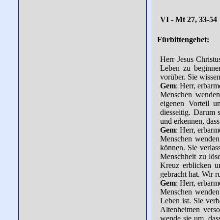
VI - Mt 27, 33-54
Fürbittengebet:
Herr Jesus Christu
Leben zu beginne
vorüber. Sie wissen
Gem
: Herr, erbar
Menschen wenden d
eigenen Vorteil u
diesseitig. Darum 
und erkennen, dass 
Gem
: Herr, erbar
Menschen wenden d
können. Sie verlas
Menschheit zu löse
Kreuz erblicken un
gebracht hat. Wir r
Gem
: Herr, erbar
Menschen wenden d
Leben ist. Sie ve
Altenheimen versor
wende sie um, das