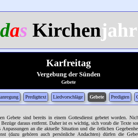
d
a
s
Kirchen
jahr
Karfreitag
Vergebung der Sünden
Gebete
tanregung
Predigttext
Liedvorschläge
Gebete
Predigten
ten Gebete sind bereits in einem Gottesdienst gebetet worden. Ni
 Bezüge daraus entfernt. Daher ist es wichtig, sich vorab die Texte so
s Anpassungen an die aktuelle Situation und die örtlichen Gegebenh
enst (dazu gehören auch persönliche Andachten) dürfen die Gebe