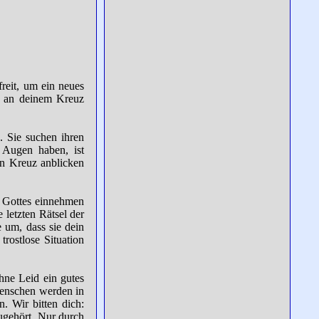
reit, um ein neues
s an deinem Kreuz
 Sie suchen ihren
 Augen haben, ist
in Kreuz anblicken
e Gottes einnehmen
 letzten Rätsel der
 um, dass sie dein
rostlose Situation
ne Leid ein gutes
Menschen werden in
. Wir bitten dich:
ugehört. Nur durch