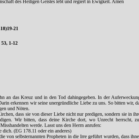
nschaft des Heiligen Geistes lebt und regiert in Ewigkeit. Amen
b-18)19-21
; 53, 1-12
ohn an das Kreuz und in den Tod dahingegeben. In der Auferweckun
arin erkennen wir seine unergründliche Liebe zu uns. So bitten wir, d
egen und Nöten.
Kirchen, dass sie von dieser Liebe nicht nur predigen, sondern sie in ih
igen. Wir bitten, dass deine Kirche dort, wo Unrecht herrscht, z
Misshandelten werde. Lasst uns den Herrn anrufen:
e dich. (EG 178.11 oder ein anderes)
, die von selbsternannten Propheten in die Irre geführt wurden, dass ihn