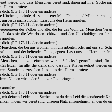
zeigt werde, und dass Menschen bereit sind, ihnen auf ihrer Suche na
en Herrn anrufen:
e dich. (EG 178.11 oder ein anderes)
ere Kirchengemeinde, dass in unserer Mitte Frauen und Männer ermutig
, um Jesus nachzufolgen. Lasst uns den Herrn anrufen:
e dich. (EG 178.11 oder ein anderes)
 Regierungen der Völker und alle, die für das Wohl der Menschen Vera
haft, dass sie die Wehrlosen schützen und den Unschuldigen zu ihre
n anrufen:
e dich. (EG 178.11 oder ein anderes)
Menschen, die bei uns wohnen, mit uns arbeiten oder mit uns zur Schu
rständnis und der helfenden Tat begegnen. Lasst uns den Herrn anrufen
e dich. (EG 178.11 oder ein anderes)
e Menschen, die von einem schweren Schicksal getroffen sind, für a
ges leiden, für alle, die krank sind, dass ihre Klagen gehört werden 
weren Stunden beizustehen. Lasst uns den Herrn anrufen:
e dich. (EG 178.11 oder ein anderes)
, deren Namen wir in der Stille vor Gott bringen:
n anrufen:
e dich. (EG 178.11 oder ein anderes)
s, mit deinem Leiden und Sterben hast du dem Leid die zerstörende Kr
danken, indem wir bereit sind, unseren Platz einzunehmen, an den du uns 
t.