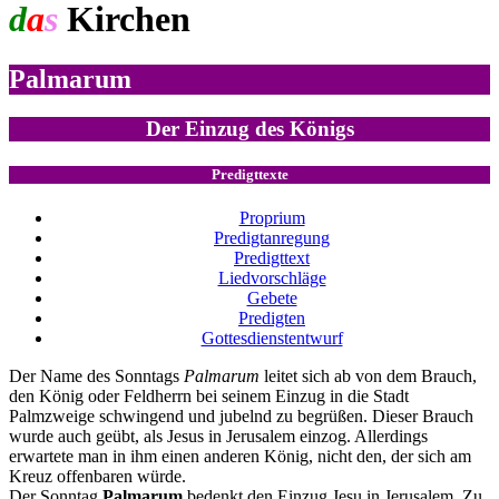
d
a
s
Kirchen
jahr
Palmarum
Der Einzug des Königs
Predigttexte
Proprium
Predigtanregung
Predigttext
Liedvorschläge
Gebete
Predigten
Gottesdienstentwurf
Der Name des Sonntags
Palmarum
leitet sich ab von dem Brauch,
den König oder Feldherrn bei seinem Einzug in die Stadt
Palmzweige schwingend und jubelnd zu begrüßen. Dieser Brauch
wurde auch geübt, als Jesus in Jerusalem einzog. Allerdings
erwartete man in ihm einen anderen König, nicht den, der sich am
Kreuz offenbaren würde.
Der Sonntag
Palmarum
bedenkt den Einzug Jesu in Jerusalem. Zu