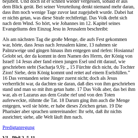
bejubelt. Und doch ist er schnell wieder vergessen, sobald er aus
dem Blick gerät. Bei seiner Verurteilung denkt niemand mehr daran,
dass ihm noch wenige Tage zuvor laut zugejubelt wurde. Dabei hat
er nichts getan, was diese Strafe rechtfertigt. Das Volk dreht sich
nach dem Wind. So hört, wie Johannes im 12. Kapitel seines
Evangeliums den Einzug Jesu in Jerusalem beschreibt:
Als am nächsten Tag die große Menge, die aufs Fest gekommen
war, hörte, dass Jesus nach Jerusalem käme,
13
nahmen sie
Palmzweige und gingen hinaus ihm entgegen und riefen: Hosianna!
Gelobt sei, der da kommt in dem Namen des Herrn, der König von
Israel!
14
Jesus aber fand einen jungen Esel und ritt darauf, wie
geschrieben steht (Sacharja 9,9): „
15
Fürchte dich nicht, du Tochter
Zion! Siehe, dein König kommt und reitet auf einem Eselsfüllen.”
16
Das verstanden seine Jünger zuerst nicht; doch als Jesus
verherrlicht war, da dachten sie daran, daß dies von ihm geschrieben
stand und man so mit ihm getan hatte.
17
Das Volk aber, das bei ihm
war, als er Lazarus aus dem Grabe rief und von den Toten
auferweckte, rühmte die Tat.
18
Darum ging ihm auch die Menge
entgegen, weil sie hörte, er habe dieses Zeichen getan.
19
Die
Pharisäer aber sprachen untereinander: Ihr seht, daß ihr nichts
ausrichtet; siehe, alle Welt läuft ihm nach.
Predigtanregung
VI - Phil 2, 5-11