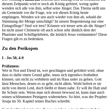
diesem Zeitpunkt wird er noch als König gefeiert, wenig später
wenden sich alle von ihm, selbst seine Jünger. Das Thema stellt uns
als Gemeinde vor die Frage, wie wir diesen König heute
empfangen. Wenden wir uns auch wieder von ihm ab, sobald die
Stimmung der Menge umschlägt? Ist unsere Begeisterung nur eine
Eintagsfliege? Sind wir treu? Können wir treuer sein als die Jünger?
Ist nicht unser Christsein oft auch schon sehr ähnlich dem der
Pharisäer und Schriftgelehrten, die letztlch Jesus verdammten? Diese
Fragen gilt es zu bedenken.
Zu den Perikopen
I - Jes 50, 4-9
Präfamen:
Wer in Not und Elend ist, wer geschlagen und gefoltert wird, ohne
dass es dafür einen Grund gäbe, muss sich irgendwo festhalten
können, um nicht zu verbittern und im Hass unter zu gehen. Gott
lässt Menschen, denen es so geht, nicht allein. Wohl befreit er sie
nicht von ihrem Leid, doch bleibt er ihnen nahe. Er will ihr Halt und
ihr Schutz sein. Wenn man sich dessen bewusst ist, kann man auch
seinen schlimmsten Peinigern widerstehen. So hört, was der Prophet
Jesaja im 50. Kapitel seines Buches schreibt: