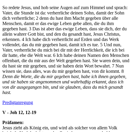
So redete Jesus, und hob seine Augen auf zum Himmel und sprach:
Vater, die Stunde ist da: verherrliche deinen Sohn, damit der Sohn
dich verherrliche;
2
denn du hast ihm Macht gegeben über alle
Menschen, damit er das ewige Leben gebe allen, die du ihm
gegeben hast.
3
Das ist aber das ewige Leben, dass sie dich, der du
allein wahrer Gott bist, und den du gesandt hast, Jesus Christus,
erkennen.
4
Ich habe dich verherrlicht auf Erden und das Werk
vollendet, das du mir gegeben hast, damit ich es tue.
5
Und nun,
Vater, verherrliche du mich bei dir mit der Herrlichkeit, die ich bei
dir hatte, ehe die Welt war.
6
Ich habe deinen Namen den Menschen
offenbart, die du mir aus der Welt gegeben hast. Sie waren dein, und
du hast sie mir gegeben, und sie haben dein Wort bewahrt.
7
Nun
wissen sie, dass alles, was du mir gegeben hast, von dir kommt.
8
Denn die Worte, die du mir gegeben hast, habe ich ihnen gegeben,
und sie haben sie angenommen und wahrhaftig erkannt, dass ich
von dir ausgegangen bin, und sie glauben, dass du mich gesandt
hast.
Predigtanregung
V - Joh 12, 12-19
Präfamen:
Jesus zieht als König ein, und wird als solcher von allem Volk