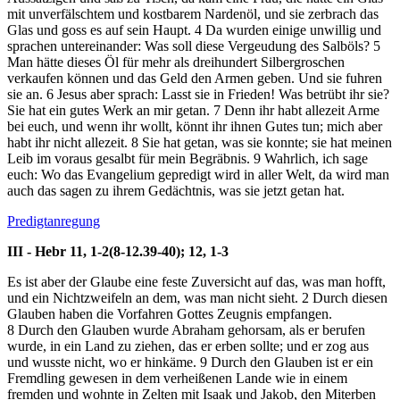
mit unverfälschtem und kostbarem Nardenöl, und sie zerbrach das
Glas und goss es auf sein Haupt.
4
Da wurden einige unwillig und
sprachen untereinander: Was soll diese Vergeudung des Salböls?
5
Man hätte dieses Öl für mehr als dreihundert Silbergroschen
verkaufen können und das Geld den Armen geben. Und sie fuhren
sie an.
6
Jesus aber sprach: Lasst sie in Frieden! Was betrübt ihr sie?
Sie hat ein gutes Werk an mir getan.
7
Denn ihr habt allezeit Arme
bei euch, und wenn ihr wollt, könnt ihr ihnen Gutes tun; mich aber
habt ihr nicht allezeit.
8
Sie hat getan, was sie konnte; sie hat meinen
Leib im voraus gesalbt für mein Begräbnis.
9
Wahrlich, ich sage
euch: Wo das Evangelium gepredigt wird in aller Welt, da wird man
auch das sagen zu ihrem Gedächtnis, was sie jetzt getan hat.
Predigtanregung
III - Hebr 11, 1-2(8-12.39-40); 12, 1-3
Es ist aber der Glaube eine feste Zuversicht auf das, was man hofft,
und ein Nichtzweifeln an dem, was man nicht sieht.
2
Durch diesen
Glauben haben die Vorfahren Gottes Zeugnis empfangen.
8
Durch den Glauben wurde Abraham gehorsam, als er berufen
wurde, in ein Land zu ziehen, das er erben sollte; und er zog aus
und wusste nicht, wo er hinkäme.
9
Durch den Glauben ist er ein
Fremdling gewesen in dem verheißenen Lande wie in einem
fremden und wohnte in Zelten mit Isaak und Jakob, den Miterben