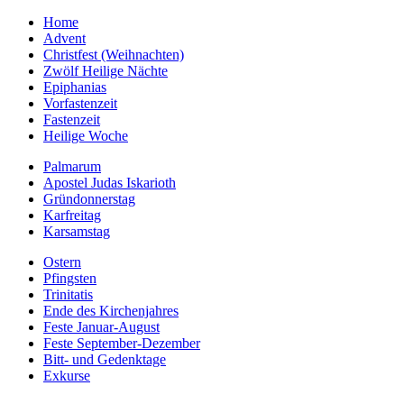
Home
Advent
Christfest (Weihnachten)
Zwölf Heilige Nächte
Epiphanias
Vorfastenzeit
Fastenzeit
Heilige Woche
Palmarum
Apostel Judas Iskarioth
Gründonnerstag
Karfreitag
Karsamstag
Ostern
Pfingsten
Trinitatis
Ende des Kirchenjahres
Feste Januar-August
Feste September-Dezember
Bitt- und Gedenktage
Exkurse