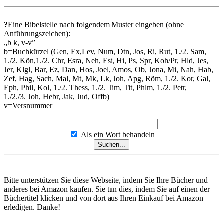
?
Eine Bibelstelle nach folgendem Muster eingeben (ohne
Anführungszeichen):
„b k, v-v”
b=Buchkürzel (Gen, Ex,Lev, Num, Dtn, Jos, Ri, Rut, 1./2. Sam,
1./2. Kön,1./2. Chr, Esra, Neh, Est, Hi, Ps, Spr, Koh/Pr, Hld, Jes,
Jer, Klgl, Bar, Ez, Dan, Hos, Joel, Amos, Ob, Jona, Mi, Nah, Hab,
Zef, Hag, Sach, Mal, Mt, Mk, Lk, Joh, Apg, Röm, 1./2. Kor, Gal,
Eph, Phil, Kol, 1./2. Thess, 1./2. Tim, Tit, Phlm, 1./2. Petr,
1./2./3. Joh, Hebr, Jak, Jud, Offb)
v=Versnummer
Als ein Wort behandeln
Bitte unterstützen Sie diese Webseite, indem Sie Ihre Bücher und
anderes bei Amazon kaufen. Sie tun dies, indem Sie auf einen der
Büchertitel klicken und von dort aus Ihren Einkauf bei Amazon
erledigen. Danke!