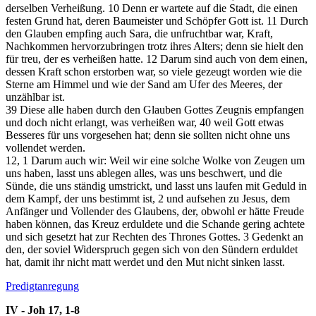
derselben Verheißung.
10
Denn er wartete auf die Stadt, die einen
festen Grund hat, deren Baumeister und Schöpfer Gott ist.
11
Durch
den Glauben empfing auch Sara, die unfruchtbar war, Kraft,
Nachkommen hervorzubringen trotz ihres Alters; denn sie hielt den
für treu, der es verheißen hatte.
12
Darum sind auch von dem einen,
dessen Kraft schon erstorben war, so viele gezeugt worden wie die
Sterne am Himmel und wie der Sand am Ufer des Meeres, der
unzählbar ist.
39
Diese alle haben durch den Glauben Gottes Zeugnis empfangen
und doch nicht erlangt, was verheißen war,
40
weil Gott etwas
Besseres für uns vorgesehen hat; denn sie sollten nicht ohne uns
vollendet werden.
12, 1
Darum auch wir: Weil wir eine solche Wolke von Zeugen um
uns haben, lasst uns ablegen alles, was uns beschwert, und die
Sünde, die uns ständig umstrickt, und lasst uns laufen mit Geduld in
dem Kampf, der uns bestimmt ist,
2
und aufsehen zu Jesus, dem
Anfänger und Vollender des Glaubens, der, obwohl er hätte Freude
haben können, das Kreuz erduldete und die Schande gering achtete
und sich gesetzt hat zur Rechten des Thrones Gottes.
3
Gedenkt an
den, der soviel Widerspruch gegen sich von den Sündern erduldet
hat, damit ihr nicht matt werdet und den Mut nicht sinken lasst.
Predigtanregung
IV - Joh 17, 1-8