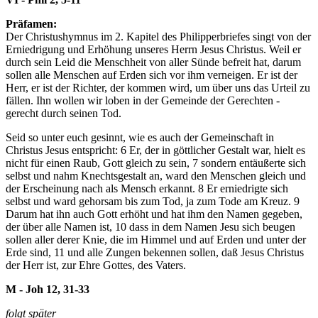
Präfamen:
Der Christushymnus im 2. Kapitel des Philipperbriefes singt von der
Erniedrigung und Erhöhung unseres Herrn Jesus Christus. Weil er
durch sein Leid die Menschheit von aller Sünde befreit hat, darum
sollen alle Menschen auf Erden sich vor ihm verneigen. Er ist der
Herr, er ist der Richter, der kommen wird, um über uns das Urteil zu
fällen. Ihn wollen wir loben in der Gemeinde der Gerechten -
gerecht durch seinen Tod.
Seid so unter euch gesinnt, wie es auch der Gemeinschaft in
Christus Jesus entspricht:
6
Er, der in göttlicher Gestalt war, hielt es
nicht für einen Raub, Gott gleich zu sein,
7
sondern entäußerte sich
selbst und nahm Knechtsgestalt an, ward den Menschen gleich und
der Erscheinung nach als Mensch erkannt.
8
Er erniedrigte sich
selbst und ward gehorsam bis zum Tod, ja zum Tode am Kreuz.
9
Darum hat ihn auch Gott erhöht und hat ihm den Namen gegeben,
der über alle Namen ist,
10
dass in dem Namen Jesu sich beugen
sollen aller derer Knie, die im Himmel und auf Erden und unter der
Erde sind,
11
und alle Zungen bekennen sollen, daß Jesus Christus
der Herr ist, zur Ehre Gottes, des Vaters.
M - Joh 12, 31-33
folgt später