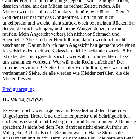
Gott der
Herr
hat mir eine Zunge gegeben, wie sie Jünger haben,
dass ich wisse, mit den Müden zu rechter Zeit zu reden. Alle
Morgen weckt er mir das Ohr, dass ich höre, wie Jünger hören.
5
Gott der
Herr
hat mir das Ohr geöffnet. Und ich bin nicht
ungehorsam und weiche nicht zurück.
6
Ich bot meinen Rücken dar
denen, die mich schlugen, und meine Wangen denen, die mich
rauften. Mein Angesicht verbarg ich nicht vor Schmach und
Speichel.
7
Aber Gott der
Herr
hilft mir, darum werde ich nicht
zuschanden. Darum hab ich mein Angesicht hart gemacht wie einen
Kieselstein; denn ich weiß, dass ich nicht zuschanden werde.
8
Er
ist nahe, der mich gerecht spricht; wer will mit mir rechten? Lasst
uns zusammen vortreten! Wer will mein Recht anfechten? Der
komme her zu mir!
9
Siehe, Gott der
Herr
hilft mir; wer will mich
verdammen? Siehe, sie alle werden wie Kleider zerfallen, die die
Motten fressen.
Predigtanregung
II - Mk 14, (1-2)3-9
Es waren noch zwei Tage bis zum Passafest und den Tagen der
Ungesäuerten Brote. Und die Hohenpriester und Schriftgelehrten
suchten, wie sie ihn mit List ergreifen und töten könnten.
2
Denn sie
sprachen: Ja nicht bei dem Fest, damit es nicht einen Aufruhr im
Volk gebe.
3
Und als er in Betanien war im Hause Simons des
Aussätzigen und saß zu Tisch, da kam eine Frau, die hatte ein Glas