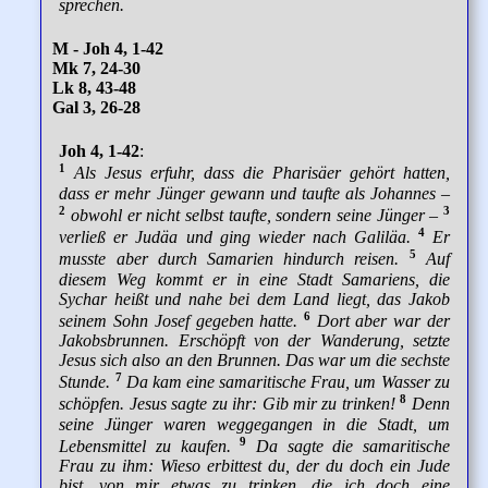
sprechen.
M - Joh 4, 1-42
Mk 7, 24-30
Lk 8, 43-48
Gal 3, 26-28
Joh 4, 1-42
:
1
Als Jesus erfuhr, dass die Pharisäer gehört hatten,
dass er mehr Jünger gewann und taufte als Johannes –
2
3
obwohl er nicht selbst taufte, sondern seine Jünger –
4
verließ er Judäa und ging wieder nach Galiläa.
Er
5
musste aber durch Samarien hindurch reisen.
Auf
diesem Weg kommt er in eine Stadt Samariens, die
Sychar heißt und nahe bei dem Land liegt, das Jakob
6
seinem Sohn Josef gegeben hatte.
Dort aber war der
Jakobsbrunnen. Erschöpft von der Wanderung, setzte
Jesus sich also an den Brunnen. Das war um die sechste
7
Stunde.
Da kam eine samaritische Frau, um Wasser zu
8
schöpfen. Jesus sagte zu ihr: Gib mir zu trinken!
Denn
seine Jünger waren weggegangen in die Stadt, um
9
Lebensmittel zu kaufen.
Da sagte die samaritische
Frau zu ihm: Wieso erbittest du, der du doch ein Jude
bist, von mir etwas zu trinken, die ich doch eine