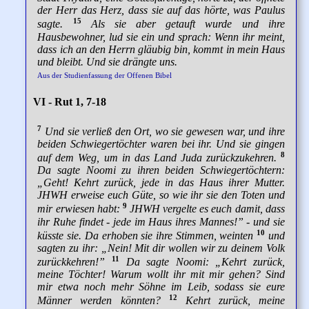
der Herr das Herz, dass sie auf das hörte, was Paulus
15
sagte.
Als sie aber getauft wurde und ihre
Hausbewohner, lud sie ein und sprach: Wenn ihr meint,
dass ich an den Herrn gläubig bin, kommt in mein Haus
und bleibt. Und sie drängte uns.
Aus der Studienfassung der Offenen Bibel
VI - Rut 1, 7-18
7
Und sie verließ den Ort, wo sie gewesen war, und ihre
beiden Schwiegertöchter waren bei ihr. Und sie gingen
8
auf dem Weg, um in das Land Juda zurückzukehren.
Da sagte Noomi zu ihren beiden Schwiegertöchtern:
„Geht! Kehrt zurück, jede in das Haus ihrer Mutter.
JHWH erweise euch Güte, so wie ihr sie den Toten und
9
mir erwiesen habt:
JHWH vergelte es euch damit, dass
ihr Ruhe findet - jede im Haus ihres Mannes!” - und sie
10
küsste sie. Da erhoben sie ihre Stimmen, weinten
und
sagten zu ihr: „Nein! Mit dir wollen wir zu deinem Volk
11
zurückkehren!”
Da sagte Noomi: „Kehrt zurück,
meine Töchter! Warum wollt ihr mit mir gehen? Sind
mir etwa noch mehr Söhne im Leib, sodass sie eure
12
Männer werden könnten?
Kehrt zurück, meine