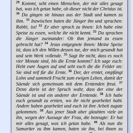
29
Kommt, seht einen Menschen, der mir alles gesagt
hat, was ich getan habe, ob dieser nicht der Christus ist.
30
Da gingen sie hinaus aus der Stadt und kamen zu
31
ihm.
Inzwischen baten die Jünger ihn und sprachen:
32
Rabbi, iss!
Er aber sprach zu ihnen: Ich habe eine
33
Speise zu essen, welche ihr nicht kennt.
Da sprachen
die Jünger zueinander: Ob ihm jemand zu essen
34
gebracht hat?
Jesus entgegnete ihnen: Meine Speise
ist, dass ich den Willen dessen tue, der mich gesandt hat
35
und sein Werk vollende.
Sagt ihr nicht, dass es noch
vier Monate sind, bis die Ernte kommt? Ich sage euch:
Hebt eure Augen auf und seht euch die die Felder an:
36
Sie sind reif für die Ernte.
Der, der erntet, empfängt
Lohn und sammelt Frucht zum ewigen Leben, damit der
37
Säende sich gemeinsam mit dem Erntenden freut.
Denn darin ist der Spruch wahr, dass der eine der
38
Säende ist und ein anderer der Erntende.
Ich habe
euch gesandt zu ernten, wo ihr nicht gearbeitet habt.
Andere haben gearbeitet und euch ist ihre Arbeit zugute
39
gekommen.
Aus jener Stadt aber glaubten viele an
ihn, wegen der Aussage der Frau, die bezeugte: Er hat
40
mir alles gesagt, was ich getan habe.
Als nun die
Samariter zu ihm kamen, baten sie ihn, bei ihnen zu