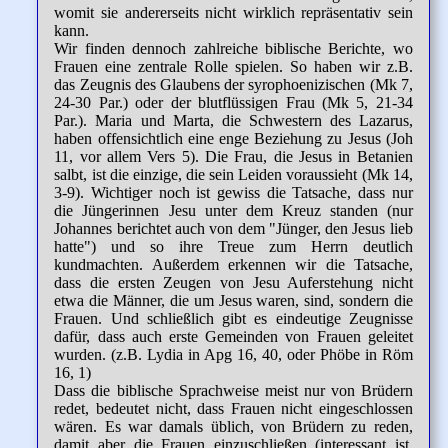
womit sie andererseits nicht wirklich repräsentativ sein
kann.
Wir finden dennoch zahlreiche biblische Berichte, wo
Frauen eine zentrale Rolle spielen. So haben wir z.B.
das Zeugnis des Glaubens der syrophoenizischen (Mk 7,
24-30 Par.) oder der blutflüssigen Frau (Mk 5, 21-34
Par.). Maria und Marta, die Schwestern des Lazarus,
haben offensichtlich eine enge Beziehung zu Jesus (Joh
11, vor allem Vers 5). Die Frau, die Jesus in Betanien
salbt, ist die einzige, die sein Leiden voraussieht (Mk 14,
3-9). Wichtiger noch ist gewiss die Tatsache, dass nur
die Jüngerinnen Jesu unter dem Kreuz standen (nur
Johannes berichtet auch von dem "Jünger, den Jesus lieb
hatte") und so ihre Treue zum Herrn deutlich
kundmachten. Außerdem erkennen wir die Tatsache,
dass die ersten Zeugen von Jesu Auferstehung nicht
etwa die Männer, die um Jesus waren, sind, sondern die
Frauen. Und schließlich gibt es eindeutige Zeugnisse
dafür, dass auch erste Gemeinden von Frauen geleitet
wurden. (z.B. Lydia in Apg 16, 40, oder Phöbe in Röm
16, 1)
Dass die biblische Sprachweise meist nur von Brüdern
redet, bedeutet nicht, dass Frauen nicht eingeschlossen
wären. Es war damals üblich, von Brüdern zu reden,
damit aber die Frauen einzuschließen (interessant ist,