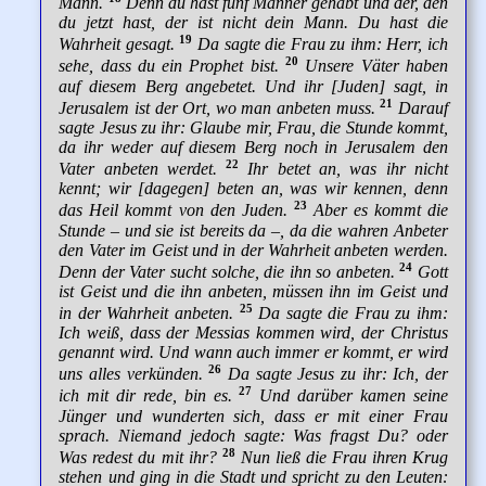
Mann.
Denn du hast fünf Männer gehabt und der, den
du jetzt hast, der ist nicht dein Mann. Du hast die
19
Wahrheit gesagt.
Da sagte die Frau zu ihm: Herr, ich
20
sehe, dass du ein Prophet bist.
Unsere Väter haben
auf diesem Berg angebetet. Und ihr [Juden] sagt, in
21
Jerusalem ist der Ort, wo man anbeten muss.
Darauf
sagte Jesus zu ihr: Glaube mir, Frau, die Stunde kommt,
da ihr weder auf diesem Berg noch in Jerusalem den
22
Vater anbeten werdet.
Ihr betet an, was ihr nicht
kennt; wir [dagegen] beten an, was wir kennen, denn
23
das Heil kommt von den Juden.
Aber es kommt die
Stunde – und sie ist bereits da –, da die wahren Anbeter
den Vater im Geist und in der Wahrheit anbeten werden.
24
Denn der Vater sucht solche, die ihn so anbeten.
Gott
ist Geist und die ihn anbeten, müssen ihn im Geist und
25
in der Wahrheit anbeten.
Da sagte die Frau zu ihm:
Ich weiß, dass der Messias kommen wird, der Christus
genannt wird. Und wann auch immer er kommt, er wird
26
uns alles verkünden.
Da sagte Jesus zu ihr: Ich, der
27
ich mit dir rede, bin es.
Und darüber kamen seine
Jünger und wunderten sich, dass er mit einer Frau
sprach. Niemand jedoch sagte: Was fragst Du? oder
28
Was redest du mit ihr?
Nun ließ die Frau ihren Krug
stehen und ging in die Stadt und spricht zu den Leuten: