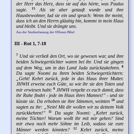
der Herr das Herz, dass sie auf das hörte, was Paulus
15
sagte.
Als sie aber getauft wurde und ihre
Hausbewohner, lud sie ein und sprach: Wenn ihr meint,
dass ich an den Herrn gläubig bin, kommt in mein Haus
und bleibt. Und sie drängte uns.
Aus der Studienfassung der Offenen Bibel
III - Rut 1, 7-18
7
Und sie verließ den Ort, wo sie gewesen war, und ihre
beiden Schwiegertöchter waren bei ihr. Und sie gingen
8
auf dem Weg, um in das Land Juda zurückzukehren.
Da sagte Noomi zu ihren beiden Schwiegertöchtern:
„Geht! Kehrt zurück, jede in das Haus ihrer Mutter.
JHWH erweise euch Güte, so wie ihr sie den Toten und
9
mir erwiesen habt:
JHWH vergelte es euch damit, dass
ihr Ruhe findet - jede im Haus ihres Mannes!” - und sie
10
küsste sie. Da erhoben sie ihre Stimmen, weinten
und
sagten zu ihr: „Nein! Mit dir wollen wir zu deinem Volk
11
zurückkehren!”
Da sagte Noomi: „Kehrt zurück,
meine Töchter! Warum wollt ihr mit mir gehen? Sind
mir etwa noch mehr Söhne im Leib, sodass sie eure
12
Männer werden könnten?
Kehrt zurück, meine