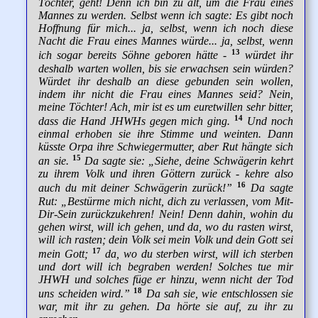
Töchter, geht! Denn ich bin zu alt, um die Frau eines
Mannes zu werden. Selbst wenn ich sagte: Es gibt noch
Hoffnung für mich... ja, selbst, wenn ich noch diese
Nacht die Frau eines Mannes würde... ja, selbst, wenn
13
ich sogar bereits Söhne geboren hätte -
würdet ihr
deshalb warten wollen, bis sie erwachsen sein würden?
Würdet ihr deshalb an diese gebunden sein wollen,
indem ihr nicht die Frau eines Mannes seid? Nein,
meine Töchter! Ach, mir ist es um euretwillen sehr bitter,
14
dass die Hand JHWHs gegen mich ging.
Und noch
einmal erhoben sie ihre Stimme und weinten. Dann
küsste Orpa ihre Schwiegermutter, aber Rut hängte sich
15
an sie.
Da sagte sie: „Siehe, deine Schwägerin kehrt
zu ihrem Volk und ihren Göttern zurück - kehre also
16
auch du mit deiner Schwägerin zurück!”
Da sagte
Rut: „Bestürme mich nicht, dich zu verlassen, vom Mit-
Dir-Sein zurückzukehren! Nein! Denn dahin, wohin du
gehen wirst, will ich gehen, und da, wo du rasten wirst,
will ich rasten; dein Volk sei mein Volk und dein Gott sei
17
mein Gott;
da, wo du sterben wirst, will ich sterben
und dort will ich begraben werden! Solches tue mir
JHWH und solches füge er hinzu, wenn nicht der Tod
18
uns scheiden wird.”
Da sah sie, wie entschlossen sie
war, mit ihr zu gehen. Da hörte sie auf, zu ihr zu