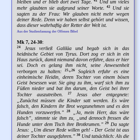
41
bleiben und er blieb dort zwei Tage.
Und um vieles
42
mehr glaubten sie aufgrund seiner Worte.
Und sie
sagten zu der Frau: Wir glauben nicht mehr wegen
deiner Rede. Denn wir haben selbst gehört und wissen,
dass dieser wahrhaftig der Retter der Welt ist.
Aus der Studienfassung der Offenen Bibel
Mk 7, 24-30
:
24
Jesus verließ Galiläa und begab sich in das
heidnische Gebiet von Tyrus. Dort zog er sich in ein
Haus zurück, damit niemand davon erführe, dass er hier
sei. Doch es gelang ihm nicht, seine Anwesenheit
25
26
verborgen zu halten:
+
Sogleich erfuhr es eine
einheimische Heidin, deren Tochter von einem bösen
Geist besessen war. Sie ging zu ihm, warf sich ihm zu
Füßen nieder und bat ihn darum, den Geist bei ihrer
27
Tochter auszutreiben.
Jesus aber entgegnete:
„Zunächst müssen die Kinder satt werden. Es wäre
falsch, den Kindern ihr Brot wegzunehmen und es den
28
Hunden vorzuwerfen.”
„Ja, mein Herr, das wäre
falsch”, stimmte sie ihm zu, „und dennoch fressen die
29
Hunde unter dem Tisch ihre Brotkrumen.”
Da sagte
Jesus: „Um dieser Rede willen geh! - Der Geist ist aus
30
deiner Tochter ausgefahren.”
Und tatsächlich: Als die