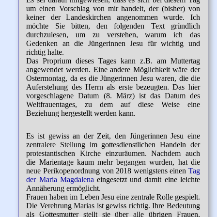
um einen Vorschlag von mir handelt, der (bisher) von
keiner der Landeskirchen angenommen wurde. Ich
möchte Sie bitten, den folgenden Text gründlich
durchzulesen, um zu verstehen, warum ich das
Gedenken an die Jüngerinnen Jesu für wichtig und
richtig halte.
Das Proprium dieses Tages kann z.B. am Muttertag
angewendet werden. Eine andere Möglichkeit wäre der
Ostermontag, da es die Jüngerinnen Jesu waren, die die
Auferstehung des Herrn als erste bezeugten. Das hier
vorgeschlagene Datum (8. März) ist das Datum des
Weltfrauentages, zu dem auf diese Weise eine
Beziehung hergestellt werden kann.
Es ist gewiss an der Zeit, den Jüngerinnen Jesu eine
zentralere Stellung im gottesdienstlichen Handeln der
protestantischen Kirche einzuräumen. Nachdem auch
die Marientage kaum mehr begangen wurden, hat die
neue Perikopenordnung von 2018 wenigstens einen
Tag
der Maria Magdalena
eingesetzt und damit eine leichte
Annäherung ermöglicht.
Frauen haben im Leben Jesu eine zentrale Rolle gespielt.
Die Verehrung Marias ist gewiss richtig. Ihre Bedeutung
als Gottesmutter stellt sie über alle übrigen Frauen,