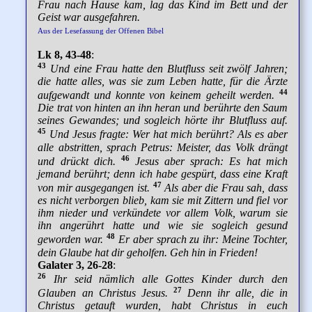
Frau nach Hause kam, lag das Kind im Bett und der
Geist war ausgefahren.
Aus der Lesefassung der Offenen Bibel
Lk 8, 43-48
:
43
Und eine Frau hatte den Blutfluss seit zwölf Jahren;
die hatte alles, was sie zum Leben hatte, für die Ärzte
44
aufgewandt und konnte von keinem geheilt werden.
Die trat von hinten an ihn heran und berührte den Saum
seines Gewandes; und sogleich hörte ihr Blutfluss auf.
45
Und Jesus fragte: Wer hat mich berührt? Als es aber
alle abstritten, sprach Petrus: Meister, das Volk drängt
46
und drückt dich.
Jesus aber sprach: Es hat mich
jemand berührt; denn ich habe gespürt, dass eine Kraft
47
von mir ausgegangen ist.
Als aber die Frau sah, dass
es nicht verborgen blieb, kam sie mit Zittern und fiel vor
ihm nieder und verkündete vor allem Volk, warum sie
ihn angerührt hatte und wie sie sogleich gesund
48
geworden war.
Er aber sprach zu ihr: Meine Tochter,
dein Glaube hat dir geholfen. Geh hin in Frieden!
Galater 3, 26-28
:
26
Ihr seid nämlich alle Gottes Kinder durch den
27
Glauben an Christus Jesus.
Denn ihr alle, die in
Christus getauft wurden, habt Christus in euch