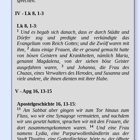
sprechen.
IV - Lk 8, 1-3
Lk 8, 1-3
:
1
Und es begab sich danach, dass er durch Städte und
Dörfer zog und predigte und verkündigte das
Evangelium vom Reich Gottes; und die Zwölf waren mit
2
ihm,
dazu einige Frauen, die er gesund gemacht hatte
von bösen Geistern und Krankheiten, nämlich Maria,
genannt Magdalena, von der sieben böse Geister
3
ausgefahren waren,
und Johanna, die Frau des
Chuzas, eines Verwalters des Herodes, und Susanna und
viele andere, die ihnen dienten mit ihrer Habe.
V - Apg 16, 13-15
Apostelgeschichte 16, 13-15
:
13
Am Sabbat aber gingen wir zum Tor hinaus zum
Fluss, wo wir eine Synagoge vermuteten, und nachdem
wir uns gesetzt hatten, sprachen wir mit den Frauen, die
14
dort zusammengekommen waren.
Und eine Frau
namens Lydia, eine Purpurwollenhändlerin aus der
Stadt Thyatira, eine Gottesfürchtige, hörte zu, der öffnete