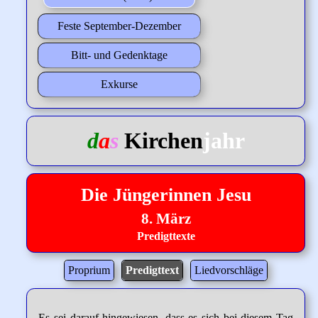
Feste September-Dezember
Bitt- und Gedenktage
Exkurse
d
a
s
Kirchen
jahr
Die Jüngerinnen Jesu
8. März
Predigttexte
Proprium
Predigttext
Liedvorschläge
Es sei darauf hingewiesen, dass es sich bei diesem Tag