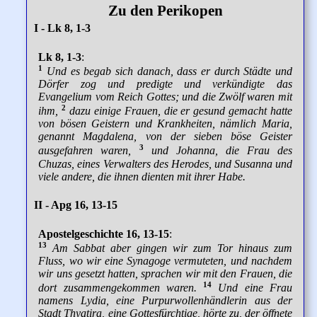
Zu den Perikopen
I - Lk 8, 1-3
Lk 8, 1-3
:
1
Und es begab sich danach, dass er durch Städte und
Dörfer zog und predigte und verkündigte das
Evangelium vom Reich Gottes; und die Zwölf waren mit
2
ihm,
dazu einige Frauen, die er gesund gemacht hatte
von bösen Geistern und Krankheiten, nämlich Maria,
genannt Magdalena, von der sieben böse Geister
3
ausgefahren waren,
und Johanna, die Frau des
Chuzas, eines Verwalters des Herodes, und Susanna und
viele andere, die ihnen dienten mit ihrer Habe.
II - Apg 16, 13-15
Apostelgeschichte 16, 13-15
:
13
Am Sabbat aber gingen wir zum Tor hinaus zum
Fluss, wo wir eine Synagoge vermuteten, und nachdem
wir uns gesetzt hatten, sprachen wir mit den Frauen, die
14
dort zusammengekommen waren.
Und eine Frau
namens Lydia, eine Purpurwollenhändlerin aus der
Stadt Thyatira, eine Gottesfürchtige, hörte zu, der öffnete