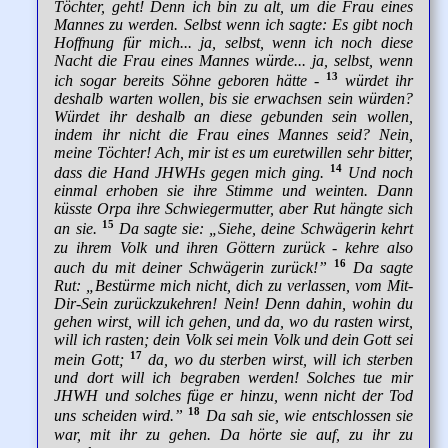
Töchter, geht! Denn ich bin zu alt, um die Frau eines
Mannes zu werden. Selbst wenn ich sagte: Es gibt noch
Hoffnung für mich... ja, selbst, wenn ich noch diese
Nacht die Frau eines Mannes würde... ja, selbst, wenn
13
ich sogar bereits Söhne geboren hätte -
würdet ihr
deshalb warten wollen, bis sie erwachsen sein würden?
Würdet ihr deshalb an diese gebunden sein wollen,
indem ihr nicht die Frau eines Mannes seid? Nein,
meine Töchter! Ach, mir ist es um euretwillen sehr bitter,
14
dass die Hand JHWHs gegen mich ging.
Und noch
einmal erhoben sie ihre Stimme und weinten. Dann
küsste Orpa ihre Schwiegermutter, aber Rut hängte sich
15
an sie.
Da sagte sie: „Siehe, deine Schwägerin kehrt
zu ihrem Volk und ihren Göttern zurück - kehre also
16
auch du mit deiner Schwägerin zurück!”
Da sagte
Rut: „Bestürme mich nicht, dich zu verlassen, vom Mit-
Dir-Sein zurückzukehren! Nein! Denn dahin, wohin du
gehen wirst, will ich gehen, und da, wo du rasten wirst,
will ich rasten; dein Volk sei mein Volk und dein Gott sei
17
mein Gott;
da, wo du sterben wirst, will ich sterben
und dort will ich begraben werden! Solches tue mir
JHWH und solches füge er hinzu, wenn nicht der Tod
18
uns scheiden wird.”
Da sah sie, wie entschlossen sie
war, mit ihr zu gehen. Da hörte sie auf, zu ihr zu