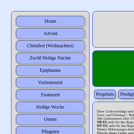
Home
Advent
Christfest (Weihnachten)
Zwölf Heilige Nächte
Epiphanias
Vorfastenzeit
Proprium
Predig
Fastenzeit
Heilige Woche
Diese Liedvorschläge sind
Sonn- und Feiertage"
, Re
Ostern
Alle
Liednummern über 5
NB-EG
steht für den Regi
HN-EG
steht für den Regi
Weitere Abkürzungen finde
Pfingsten
Manche dieser Lieder werd