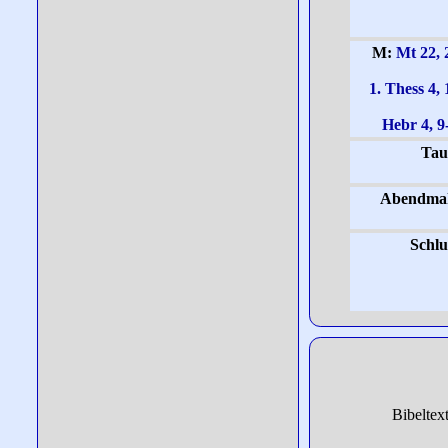
M:
Mt 22, 
1. Thess 4, 
Hebr 4, 9
Tau
Abendmah
Schlu
Bibeltex