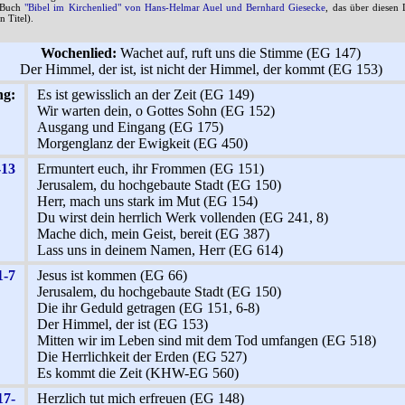
s Buch
"Bibel im Kirchenlied" von Hans-Helmar Auel und Bernhard Giesecke
, das über diesen 
n Titel).
Wochenlied:
Wachet auf, ruft uns die Stimme (EG 147)
Der Himmel, der ist, ist nicht der Himmel, der kommt (EG 153)
ng:
Es ist gewisslich an der Zeit (EG 149)
Wir warten dein, o Gottes Sohn (EG 152)
Ausgang und Eingang (EG 175)
Morgenglanz der Ewigkeit (EG 450)
-13
Ermuntert euch, ihr Frommen (EG 151)
Jerusalem, du hochgebaute Stadt (EG 150)
Herr, mach uns stark im Mut (EG 154)
Du wirst dein herrlich Werk vollenden (EG 241, 8)
Mache dich, mein Geist, bereit (EG 387)
Lass uns in deinem Namen, Herr (EG 614)
1-7
Jesus ist kommen (EG 66)
Jerusalem, du hochgebaute Stadt (EG 150)
Die ihr Geduld getragen (EG 151, 6-8)
Der Himmel, der ist (EG 153)
Mitten wir im Leben sind mit dem Tod umfangen (EG 518)
Die Herrlichkeit der Erden (EG 527)
Es kommt die Zeit (KHW-EG 560)
17-
Herzlich tut mich erfreuen (EG 148)