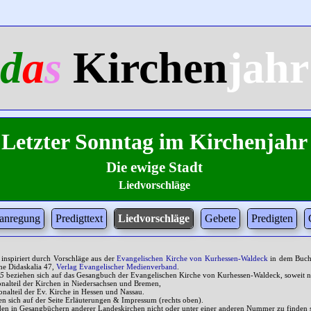
d
a
s
Kirchen
jahr
Letzter Sonntag im Kirchenjahr
Die ewige Stadt
Liedvorschläge
tanregung
Predigttext
Liedvorschläge
Gebete
Predigten
 inspiriert durch Vorschläge aus der
Evangelischen Kirche von Kurhessen-Waldeck
in dem Buc
ihe Didaskalia 47,
Verlag Evangelischer Medienverband
.
35
beziehen sich auf das Gesangbuch der Evangelischen Kirche von Kurhessen-Waldeck, soweit n
onalteil der Kirchen in Niedersachsen und Bremen,
onalteil der Ev. Kirche in Hessen und Nassau.
n sich auf der Seite Erläuterungen & Impressum (rechts oben).
en in Gesangbüchern anderer Landeskirchen nicht oder unter einer anderen Nummer zu finden s