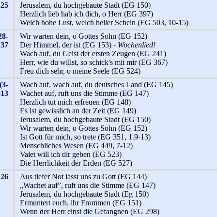
-25
Jerusalem, du hochgebaute Stadt (EG 150)
Herzlich lieb hab ich dich, o Herr (EG 397)
Welch hohe Lust, welch heller Schein (EG 503, 10-15)
28-
Wir warten dein, o Gottes Sohn (EG 152)
37
Der Himmel, der ist (EG 153) -
Wochenlied!
Wach auf, du Geist der ersten Zeugen (EG 241)
Herr, wie du willst, so schick's mit mir (EG 367)
Freu dich sehr, o meine Seele (EG 524)
(3-
Wach auf, wach auf, du deutsches Land (EG 145)
-13
Wachet auf, ruft uns die Stimme (EG 147)
Herzlich tut mich erfreuen (EG 148)
Es ist gewisslich an der Zeit (EG 149)
Jerusalem, du hochgebaute Stadt (EG 150)
Wir warten dein, o Gottes Sohn (EG 152)
Ist Gott für mich, so trete (EG 351, 1.9-13)
Menschliches Wesen (EG 449, 7-12)
Valet will ich dir geben (EG 523)
Die Herrlichkeit der Erden (EG 527)
126
Aus tiefer Not lasst uns zu Gott (EG 144)
„Wachet auf”, ruft uns die Stimme (EG 147)
Jerusalem, du hochgebaute Stadt (Eg 150)
Ermuntert euch, ihr Frommen (EG 151)
Wenn der Herr einst die Gefangnen (EG 298)