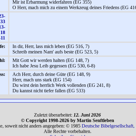
Mir ist Erbarmung widerfahren (EG 355)
O Herr, mach mich zu einem Werkzeug deines Friedens (EG 41
23-
33
13-
18
-11
fe:
In dir, Herr, lass mich leben (EG 516, 7)
Schreib meinen Nam' aufs beste (EG 523, 5)
l:
Mit Gott wir werden halten (EG 148, 7)
Ich habe Jesu Leib gegessen (EG 530, 6-8)
ss:
Ach Herr, durch deine Güte (EG 148, 9)
Herr, mach uns stark (EG 154)
Du wirst dein herrlich Werk vollenden (EG 241, 8)
Du kannst nicht tiefer fallen (EG 533)
Zuletzt überarbeitet:
12. Juni 2026
© Copyright 1998-2026 by Martin Senftleben
te, soweit nicht anders angegeben: © 1985
Deutsche Bibelgesellschaft, 
Alle Rechte vorbehalten.