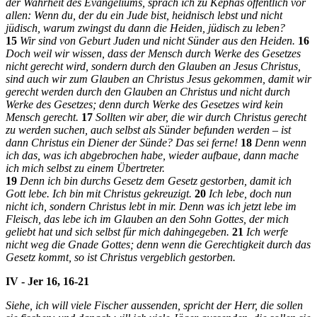
der Wahrheit des Evangeliums, sprach ich zu Kephas öffentlich vor
allen: Wenn du, der du ein Jude bist, heidnisch lebst und nicht
jüdisch, warum zwingst du dann die Heiden, jüdisch zu leben?
15
Wir sind von Geburt Juden und nicht Sünder aus den Heiden.
16
Doch weil wir wissen, dass der Mensch durch Werke des Gesetzes
nicht gerecht wird, sondern durch den Glauben an Jesus Christus,
sind auch wir zum Glauben an Christus Jesus gekommen, damit wir
gerecht werden durch den Glauben an Christus und nicht durch
Werke des Gesetzes; denn durch Werke des Gesetzes wird kein
Mensch gerecht.
17
Sollten wir aber, die wir durch Christus gerecht
zu werden suchen, auch selbst als Sünder befunden werden – ist
dann Christus ein Diener der Sünde? Das sei ferne!
18
Denn wenn
ich das, was ich abgebrochen habe, wieder aufbaue, dann mache
ich mich selbst zu einem Übertreter.
19
Denn ich bin durchs Gesetz dem Gesetz gestorben, damit ich
Gott lebe. Ich bin mit Christus gekreuzigt.
20
Ich lebe, doch nun
nicht ich, sondern Christus lebt in mir. Denn was ich jetzt lebe im
Fleisch, das lebe ich im Glauben an den Sohn Gottes, der mich
geliebt hat und sich selbst für mich dahingegeben.
21
Ich werfe
nicht weg die Gnade Gottes; denn wenn die Gerechtigkeit durch das
Gesetz kommt, so ist Christus vergeblich gestorben.
IV - Jer 16, 16-21
Siehe, ich will viele Fischer aussenden, spricht der
Herr
, die sollen