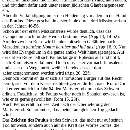
und tritt dann dafür auch unter seinen jüdischen Glaubensgenossen
ein.
Aber die Verkündigung unter den Heiden lag vor allem in der Hand
des
Paulus
. Diese geschah in erster Linie durch drei Missionsreisen
in den Jahren 46-56.
Schon auf der ersten Missionsreise wurde deutlich, dass das
Evangelium auch für die Heiden bestimmt war (Apg 13, 14-52).
Auf der zweiten Reise wird Paulus mit seinen Gefährten nach
Mazedonien gerufen:
Komm herüber und hilf uns!
(Apg 16, 9) Nun
wird das Evangelium in die ganze antike Welt hinausgetragen. Auf
der dritten Reise hält sich Paulus lange in Ephesus auf und hofft,
nach Rom reisen zu können. Doch muss er zuvor nach Jerusalem,
und als er den Weg antritt, weiß er bereits, dass er dort
gefangengenommen werden wird (Apg 20, 22f).
Dennoch kommt er, da er sich als römischer Bürger auf das Recht
beruft, sich vor dem Kaiser rechtfertigen zu dürfen, nach Rom. Dort
hat er vermutlich im Jahr 64 den Märtyrertod durch das Schwert
erlitten. Fraglich ist, ob Paulus vorher noch in Spanien gewesen ist,
wie er es gerne gewollt hat (Röm 15, 23f).
Auch Petrus erlitt in dieser Zeit nach der Überlieferung den
Märtyrertod. So kommt es, dass beider am gleichen Tag gedacht
wird.
Das
Zeichen des Paulus
ist das Schwert, das nicht nur auf seinen
Tod hinweist, sondern auch auf die Kraft des Wortes Gottes, die