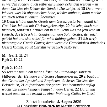
zu werden suchen, auch selbst als Sünder befunden werden – ist
dann Christus ein Diener der Sünde? Das sei ferne!
18
Denn wenn
ich das, was ich abgebrochen habe, wieder aufbaue, dann mache
ich mich selbst zu einem Übertreter.
19
Denn ich bin durchs Gesetz dem Gesetz gestorben, damit ich
Gott lebe. Ich bin mit Christus gekreuzigt.
20
Ich lebe, doch nun
nicht ich, sondern Christus lebt in mir. Denn was ich jetzt lebe im
Fleisch, das lebe ich im Glauben an den Sohn Gottes, der mich
geliebt hat und sich selbst für mich dahingegeben.
21
Ich werfe
nicht weg die Gnade Gottes; denn wenn die Gerechtigkeit durch das
Gesetz kommt, so ist Christus vergeblich gestorben.
M - Gal 1, 11-24
Eph 2, 19-22
Eph 2, 19-22
:
So seid ihr nun nicht mehr Gäste und Fremdlinge, sondern
Mitbürger der Heiligen und Gottes Hausgenossen,
20
erbaut auf
den Grund der Apostel und Propheten, da Jesus Christus der
Eckstein ist,
21
auf welchem der ganze Bau ineinander gefügt
wächst zu einem heiligen Tempel in dem Herrn.
22
Durch ihn
werdet auch ihr mit erbaut zu einer Wohnung Gottes im Geist.
Zuletzt überarbeitet:
5. August 2026
© Copyright 1998-2026 by Martin Senftleben