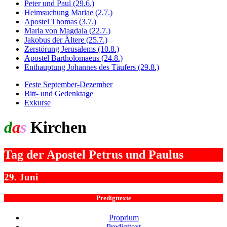
Peter und Paul (29.6.)
Heimsuchung Mariae (2.7.)
Apostel Thomas (3.7.)
Maria von Magdala (22.7.)
Jakobus der Ältere (25.7.)
Zerstörung Jerusalems (10.8.)
Apostel Bartholomaeus (24.8.)
Enthauptung Johannes des Täufers (29.8.)
Feste September-Dezember
Bitt- und Gedenktage
Exkurse
d
a
s
Kirchen
jahr
Tag der Apostel Petrus und Paulus
29. Juni
Predigttexte
Proprium
Predigttext