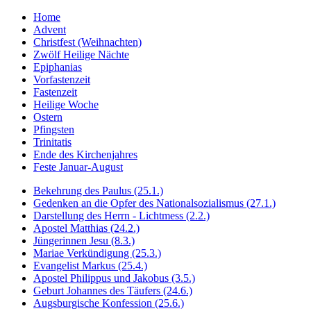
Home
Advent
Christfest (Weihnachten)
Zwölf Heilige Nächte
Epiphanias
Vorfastenzeit
Fastenzeit
Heilige Woche
Ostern
Pfingsten
Trinitatis
Ende des Kirchenjahres
Feste Januar-August
Bekehrung des Paulus (25.1.)
Gedenken an die Opfer des Nationalsozialismus (27.1.)
Darstellung des Herrn - Lichtmess (2.2.)
Apostel Matthias (24.2.)
Jüngerinnen Jesu (8.3.)
Mariae Verkündigung (25.3.)
Evangelist Markus (25.4.)
Apostel Philippus und Jakobus (3.5.)
Geburt Johannes des Täufers (24.6.)
Augsburgische Konfession (25.6.)