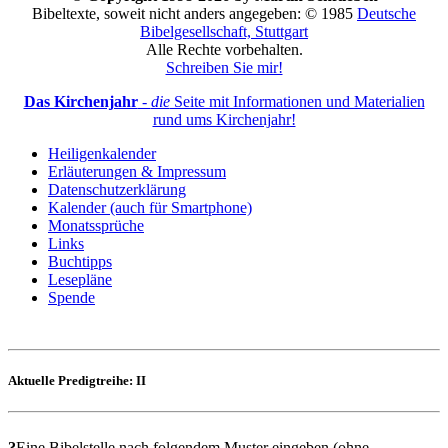
Bibeltexte, soweit nicht anders angegeben: © 1985
Deutsche
Bibelgesellschaft, Stuttgart
Alle Rechte vorbehalten.
Schreiben Sie mir!
Das Kirchenjahr
-
die
Seite mit Informationen und Materialien
rund ums Kirchenjahr!
Heiligenkalender
Erläuterungen & Impressum
Datenschutzerklärung
Kalender (auch für Smartphone)
Monatssprüche
Links
Buchtipps
Lesepläne
Spende
Aktuelle Predigtreihe: II
?
Eine Bibelstelle nach folgendem Muster eingeben (ohne