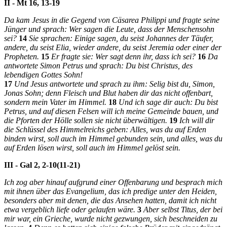
II - Mt 16, 13-19
Da kam Jesus in die Gegend von Cäsarea Philippi und fragte seine
Jünger und sprach: Wer sagen die Leute, dass der Menschensohn
sei?
14
Sie sprachen: Einige sagen, du seist Johannes der Täufer,
andere, du seist Elia, wieder andere, du seist Jeremia oder einer der
Propheten.
15
Er fragte sie: Wer sagt denn ihr, dass ich sei?
16
Da
antwortete Simon Petrus und sprach: Du bist Christus, des
lebendigen Gottes Sohn!
17
Und Jesus antwortete und sprach zu ihm: Selig bist du, Simon,
Jonas Sohn; denn Fleisch und Blut haben dir das nicht offenbart,
sondern mein Vater im Himmel.
18
Und ich sage dir auch: Du bist
Petrus, und auf diesen Felsen will ich meine Gemeinde bauen, und
die Pforten der Hölle sollen sie nicht überwältigen.
19
Ich will dir
die Schlüssel des Himmelreichs geben: Alles, was du auf Erden
binden wirst, soll auch im Himmel gebunden sein, und alles, was du
auf Erden lösen wirst, soll auch im Himmel gelöst sein.
III - Gal 2, 2-10(11-21)
Ich zog aber hinauf aufgrund einer Offenbarung und besprach mich
mit ihnen über das Evangelium, das ich predige unter den Heiden,
besonders aber mit denen, die das Ansehen hatten, damit ich nicht
etwa vergeblich liefe oder gelaufen wäre.
3
Aber selbst Titus, der bei
mir war, ein Grieche, wurde nicht gezwungen, sich beschneiden zu