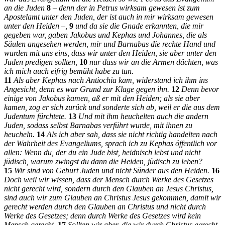
an die Juden
8
– denn der in Petrus wirksam gewesen ist zum
Apostelamt unter den Juden, der ist auch in mir wirksam gewesen
unter den Heiden –,
9
und da sie die Gnade erkannten, die mir
gegeben war, gaben Jakobus und Kephas und Johannes, die als
Säulen angesehen werden, mir und Barnabas die rechte Hand und
wurden mit uns eins, dass wir unter den Heiden, sie aber unter den
Juden predigen sollten,
10
nur dass wir an die Armen dächten, was
ich mich auch eifrig bemüht habe zu tun.
11
Als aber Kephas nach Antiochia kam, widerstand ich ihm ins
Angesicht, denn es war Grund zur Klage gegen ihn.
12
Denn bevor
einige von Jakobus kamen, aß er mit den Heiden; als sie aber
kamen, zog er sich zurück und sonderte sich ab, weil er die aus dem
Judentum fürchtete.
13
Und mit ihm heuchelten auch die andern
Juden, sodass selbst Barnabas verführt wurde, mit ihnen zu
heucheln.
14
Als ich aber sah, dass sie nicht richtig handelten nach
der Wahrheit des Evangeliums, sprach ich zu Kephas öffentlich vor
allen: Wenn du, der du ein Jude bist, heidnisch lebst und nicht
jüdisch, warum zwingst du dann die Heiden, jüdisch zu leben?
15
Wir sind von Geburt Juden und nicht Sünder aus den Heiden.
16
Doch weil wir wissen, dass der Mensch durch Werke des Gesetzes
nicht gerecht wird, sondern durch den Glauben an Jesus Christus,
sind auch wir zum Glauben an Christus Jesus gekommen, damit wir
gerecht werden durch den Glauben an Christus und nicht durch
Werke des Gesetzes; denn durch Werke des Gesetzes wird kein
Mensch gerecht.
17
Sollten wir aber, die wir durch Christus gerecht