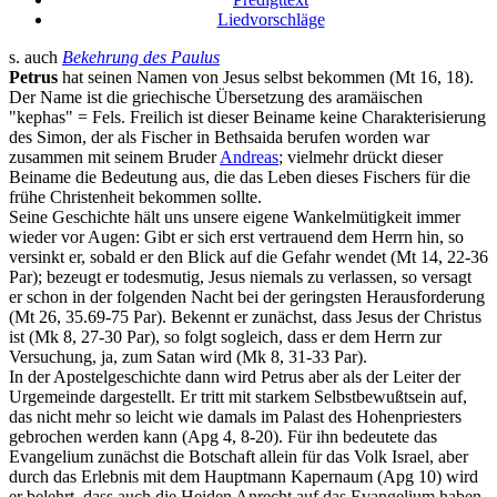
Liedvorschläge
s. auch
Bekehrung des Paulus
Petrus
hat seinen Namen von Jesus selbst bekommen (Mt 16, 18).
Der Name ist die griechische Übersetzung des aramäischen
"kephas" = Fels. Freilich ist dieser Beiname keine Charakterisierung
des Simon, der als Fischer in Bethsaida berufen worden war
zusammen mit seinem Bruder
Andreas
; vielmehr drückt dieser
Beiname die Bedeutung aus, die das Leben dieses Fischers für die
frühe Christenheit bekommen sollte.
Seine Geschichte hält uns unsere eigene Wankelmütigkeit immer
wieder vor Augen: Gibt er sich erst vertrauend dem Herrn hin, so
versinkt er, sobald er den Blick auf die Gefahr wendet (Mt 14, 22-36
Par); bezeugt er todesmutig, Jesus niemals zu verlassen, so versagt
er schon in der folgenden Nacht bei der geringsten Herausforderung
(Mt 26, 35.69-75 Par). Bekennt er zunächst, dass Jesus der Christus
ist (Mk 8, 27-30 Par), so folgt sogleich, dass er dem Herrn zur
Versuchung, ja, zum Satan wird (Mk 8, 31-33 Par).
In der Apostelgeschichte dann wird Petrus aber als der Leiter der
Urgemeinde dargestellt. Er tritt mit starkem Selbstbewußtsein auf,
das nicht mehr so leicht wie damals im Palast des Hohenpriesters
gebrochen werden kann (Apg 4, 8-20). Für ihn bedeutete das
Evangelium zunächst die Botschaft allein für das Volk Israel, aber
durch das Erlebnis mit dem Hauptmann Kapernaum (Apg 10) wird
er belehrt, dass auch die Heiden Anrecht auf das Evangelium haben,