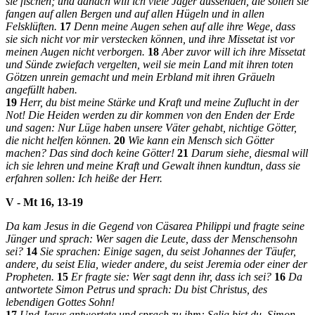
sie fischen; und danach will ich viele Jäger aussenden, die sollen sie
fangen auf allen Bergen und auf allen Hügeln und in allen
Felsklüften.
17
Denn meine Augen sehen auf alle ihre Wege, dass
sie sich nicht vor mir verstecken können, und ihre Missetat ist vor
meinen Augen nicht verborgen.
18
Aber zuvor will ich ihre Missetat
und Sünde zwiefach vergelten, weil sie mein Land mit ihren toten
Götzen unrein gemacht und mein Erbland mit ihren Gräueln
angefüllt haben.
19
Herr
, du bist meine Stärke und Kraft und meine Zuflucht in der
Not! Die Heiden werden zu dir kommen von den Enden der Erde
und sagen: Nur Lüge haben unsere Väter gehabt, nichtige Götter,
die nicht helfen können.
20
Wie kann ein Mensch sich Götter
machen? Das sind doch keine Götter!
21
Darum siehe, diesmal will
ich sie lehren und meine Kraft und Gewalt ihnen kundtun, dass sie
erfahren sollen: Ich heiße der
Herr
.
V - Mt 16, 13-19
Da kam Jesus in die Gegend von Cäsarea Philippi und fragte seine
Jünger und sprach: Wer sagen die Leute, dass der Menschensohn
sei?
14
Sie sprachen: Einige sagen, du seist Johannes der Täufer,
andere, du seist Elia, wieder andere, du seist Jeremia oder einer der
Propheten.
15
Er fragte sie: Wer sagt denn ihr, dass ich sei?
16
Da
antwortete Simon Petrus und sprach: Du bist Christus, des
lebendigen Gottes Sohn!
17
Und Jesus antwortete und sprach zu ihm: Selig bist du, Simon,