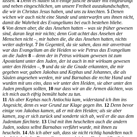
lassen.
4
Denn es hatten sich einige falsche Brüder mit eingedrängt
und neben eingeschlichen, um unsere Freiheit auszukundschaften,
die wir in Christus Jesus haben, und uns zu knechten.
5
Denen
wichen wir auch nicht eine Stunde und unterwarfen uns ihnen nicht,
damit die Wahrheit des Evangeliums bei euch bestehen bliebe.
6
Von denen aber, die das Ansehen hatten – was sie früher gewesen
sind, daran liegt mir nichts; denn Gott achtet das Ansehen der
Menschen nicht –, mir haben die, die das Ansehen hatten, nichts
weiter auferlegt.
7
Im Gegenteil, da sie sahen, dass mir anvertraut
war das Evangelium an die Heiden so wie Petrus das Evangelium
an die Juden
8
– denn der in Petrus wirksam gewesen ist zum
Apostelamt unter den Juden, der ist auch in mir wirksam gewesen
unter den Heiden –,
9
und da sie die Gnade erkannten, die mir
gegeben war, gaben Jakobus und Kephas und Johannes, die als
Säulen angesehen werden, mir und Barnabas die rechte Hand und
wurden mit uns eins, dass wir unter den Heiden, sie aber unter den
Juden predigen sollten,
10
nur dass wir an die Armen dächten, was
ich mich auch eifrig bemüht habe zu tun.
11
Als aber Kephas nach Antiochia kam, widerstand ich ihm ins
Angesicht, denn es war Grund zur Klage gegen ihn.
12
Denn bevor
einige von Jakobus kamen, aß er mit den Heiden; als sie aber
kamen, zog er sich zurück und sonderte sich ab, weil er die aus dem
Judentum fürchtete.
13
Und mit ihm heuchelten auch die andern
Juden, sodass selbst Barnabas verführt wurde, mit ihnen zu
heucheln.
14
Als ich aber sah, dass sie nicht richtig handelten nach