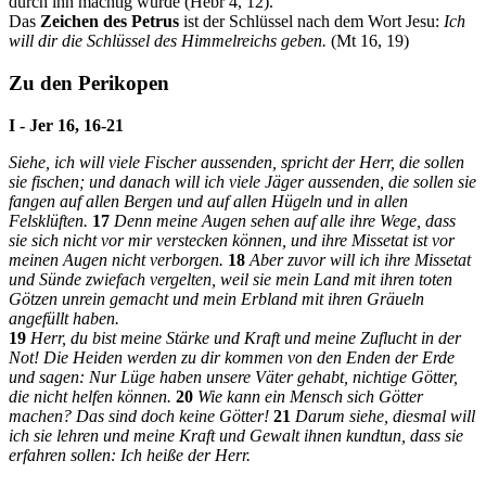
durch ihn mächtig wurde (Hebr 4, 12).
Das
Zeichen des Petrus
ist der Schlüssel nach dem Wort Jesu:
Ich
will dir die Schlüssel des Himmelreichs geben.
(Mt 16, 19)
Zu den Perikopen
I - Jer 16, 16-21
Siehe, ich will viele Fischer aussenden, spricht der
Herr
, die sollen
sie fischen; und danach will ich viele Jäger aussenden, die sollen sie
fangen auf allen Bergen und auf allen Hügeln und in allen
Felsklüften.
17
Denn meine Augen sehen auf alle ihre Wege, dass
sie sich nicht vor mir verstecken können, und ihre Missetat ist vor
meinen Augen nicht verborgen.
18
Aber zuvor will ich ihre Missetat
und Sünde zwiefach vergelten, weil sie mein Land mit ihren toten
Götzen unrein gemacht und mein Erbland mit ihren Gräueln
angefüllt haben.
19
Herr
, du bist meine Stärke und Kraft und meine Zuflucht in der
Not! Die Heiden werden zu dir kommen von den Enden der Erde
und sagen: Nur Lüge haben unsere Väter gehabt, nichtige Götter,
die nicht helfen können.
20
Wie kann ein Mensch sich Götter
machen? Das sind doch keine Götter!
21
Darum siehe, diesmal will
ich sie lehren und meine Kraft und Gewalt ihnen kundtun, dass sie
erfahren sollen: Ich heiße der
Herr
.