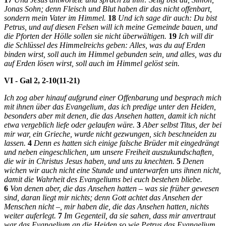
Jonas Sohn; denn Fleisch und Blut haben dir das nicht offenbart,
sondern mein Vater im Himmel.
18
Und ich sage dir auch: Du bist
Petrus, und auf diesen Felsen will ich meine Gemeinde bauen, und
die Pforten der Hölle sollen sie nicht überwältigen.
19
Ich will dir
die Schlüssel des Himmelreichs geben: Alles, was du auf Erden
binden wirst, soll auch im Himmel gebunden sein, und alles, was du
auf Erden lösen wirst, soll auch im Himmel gelöst sein.
VI - Gal 2, 2-10(11-21)
Ich zog aber hinauf aufgrund einer Offenbarung und besprach mich
mit ihnen über das Evangelium, das ich predige unter den Heiden,
besonders aber mit denen, die das Ansehen hatten, damit ich nicht
etwa vergeblich liefe oder gelaufen wäre.
3
Aber selbst Titus, der bei
mir war, ein Grieche, wurde nicht gezwungen, sich beschneiden zu
lassen.
4
Denn es hatten sich einige falsche Brüder mit eingedrängt
und neben eingeschlichen, um unsere Freiheit auszukundschaften,
die wir in Christus Jesus haben, und uns zu knechten.
5
Denen
wichen wir auch nicht eine Stunde und unterwarfen uns ihnen nicht,
damit die Wahrheit des Evangeliums bei euch bestehen bliebe.
6
Von denen aber, die das Ansehen hatten – was sie früher gewesen
sind, daran liegt mir nichts; denn Gott achtet das Ansehen der
Menschen nicht –, mir haben die, die das Ansehen hatten, nichts
weiter auferlegt.
7
Im Gegenteil, da sie sahen, dass mir anvertraut
war das Evangelium an die Heiden so wie Petrus das Evangelium