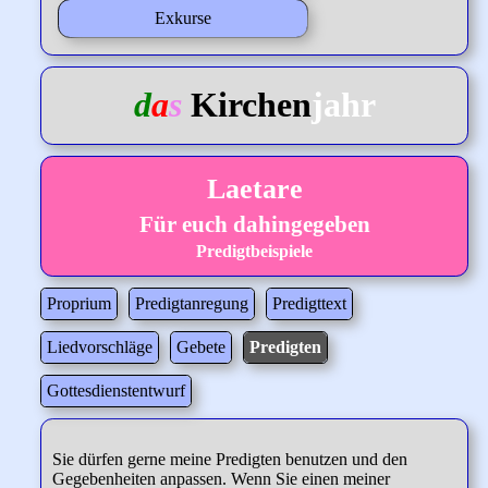
Exkurse
d
a
s
Kirchen
jahr
Laetare
Für euch dahingegeben
Predigtbeispiele
Proprium
Predigtanregung
Predigttext
Liedvorschläge
Gebete
Predigten
Gottesdienstentwurf
Sie dürfen gerne meine Predigten benutzen und den
Gegebenheiten anpassen. Wenn Sie einen meiner