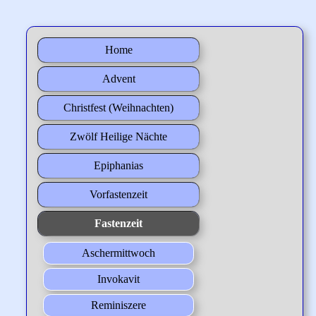
Home
Advent
Christfest (Weihnachten)
Zwölf Heilige Nächte
Epiphanias
Vorfastenzeit
Fastenzeit
Aschermittwoch
Invokavit
Reminiszere