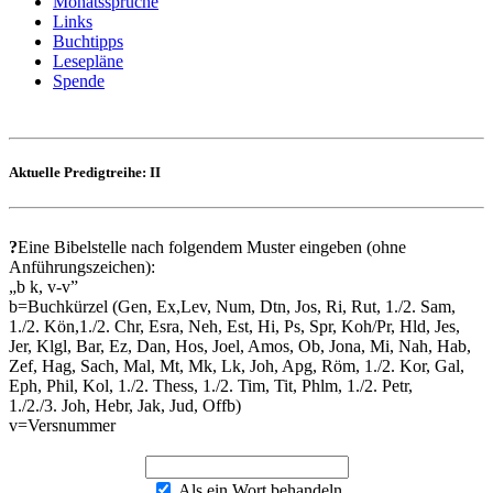
Monatssprüche
Links
Buchtipps
Lesepläne
Spende
Aktuelle Predigtreihe: II
?
Eine Bibelstelle nach folgendem Muster eingeben (ohne
Anführungszeichen):
„b k, v-v”
b=Buchkürzel (Gen, Ex,Lev, Num, Dtn, Jos, Ri, Rut, 1./2. Sam,
1./2. Kön,1./2. Chr, Esra, Neh, Est, Hi, Ps, Spr, Koh/Pr, Hld, Jes,
Jer, Klgl, Bar, Ez, Dan, Hos, Joel, Amos, Ob, Jona, Mi, Nah, Hab,
Zef, Hag, Sach, Mal, Mt, Mk, Lk, Joh, Apg, Röm, 1./2. Kor, Gal,
Eph, Phil, Kol, 1./2. Thess, 1./2. Tim, Tit, Phlm, 1./2. Petr,
1./2./3. Joh, Hebr, Jak, Jud, Offb)
v=Versnummer
Als ein Wort behandeln