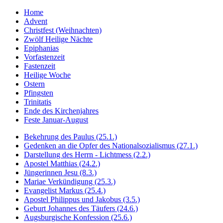
Home
Advent
Christfest (Weihnachten)
Zwölf Heilige Nächte
Epiphanias
Vorfastenzeit
Fastenzeit
Heilige Woche
Ostern
Pfingsten
Trinitatis
Ende des Kirchenjahres
Feste Januar-August
Bekehrung des Paulus (25.1.)
Gedenken an die Opfer des Nationalsozialismus (27.1.)
Darstellung des Herrn - Lichtmess (2.2.)
Apostel Matthias (24.2.)
Jüngerinnen Jesu (8.3.)
Mariae Verkündigung (25.3.)
Evangelist Markus (25.4.)
Apostel Philippus und Jakobus (3.5.)
Geburt Johannes des Täufers (24.6.)
Augsburgische Konfession (25.6.)