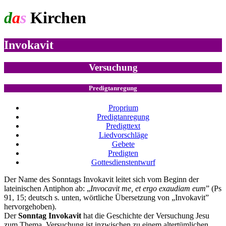
d
a
s
Kirchen
jahr
Invokavit
Versuchung
Predigtanregung
Proprium
Predigtanregung
Predigttext
Liedvorschläge
Gebete
Predigten
Gottesdienstentwurf
Der Name des Sonntags Invokavit leitet sich vom Beginn der
lateinischen Antiphon ab: „
Invocavit me, et ergo exaudiam eum
” (Ps
91, 15; deutsch s. unten, wörtliche Übersetzung von „Invokavit”
hervorgehoben).
Der
Sonntag Invokavit
hat die Geschichte der Versuchung Jesu
zum Thema. Versuchung ist inzwischen zu einem altertümlichen