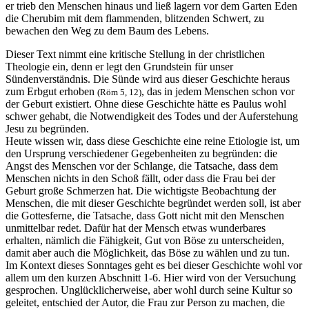
er trieb den Menschen hinaus und ließ lagern vor dem Garten Eden
die Cherubim mit dem flammenden, blitzenden Schwert, zu
bewachen den Weg zu dem Baum des Lebens.
Dieser Text nimmt eine kritische Stellung in der christlichen
Theologie ein, denn er legt den Grundstein für unser
Sündenverständnis. Die Sünde wird aus dieser Geschichte heraus
zum Erbgut erhoben
, das in jedem Menschen schon vor
(Röm 5, 12)
der Geburt existiert. Ohne diese Geschichte hätte es Paulus wohl
schwer gehabt, die Notwendigkeit des Todes und der Auferstehung
Jesu zu begründen.
Heute wissen wir, dass diese Geschichte eine reine Etiologie ist, um
den Ursprung verschiedener Gegebenheiten zu begründen: die
Angst des Menschen vor der Schlange, die Tatsache, dass dem
Menschen nichts in den Schoß fällt, oder dass die Frau bei der
Geburt große Schmerzen hat. Die wichtigste Beobachtung der
Menschen, die mit dieser Geschichte begründet werden soll, ist aber
die Gottesferne, die Tatsache, dass Gott nicht mit den Menschen
unmittelbar redet. Dafür hat der Mensch etwas wunderbares
erhalten, nämlich die Fähigkeit, Gut von Böse zu unterscheiden,
damit aber auch die Möglichkeit, das Böse zu wählen und zu tun.
Im Kontext dieses Sonntages geht es bei dieser Geschichte wohl vor
allem um den kurzen Abschnitt 1-6. Hier wird von der Versuchung
gesprochen. Unglücklicherweise, aber wohl durch seine Kultur so
geleitet, entschied der Autor, die Frau zur Person zu machen, die