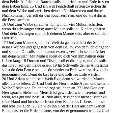
dem Felde. Auf deinem Bauche sollst du kriechen und Erde fressen
dein Leben lang.
15
Und ich will Feindschaft setzen zwischen dir
und dem Weibe und zwischen deinem Nachkommen und ihrem
Nachkommen; der soll dir den Kopf zertreten, und du wirst ihn in
die Ferse stechen.
16
Und zum Weibe sprach er: Ich will dir viel Mühsal schaffen,
wenn du schwanger wirst; unter Mühen sollst du Kinder gebären.
Und dein Verlangen soll nach deinem Manne sein, aber er soll dein
Herr sein.
17
Und zum Manne sprach er: Weil du gehorcht hast der Stimme
deines Weibes und gegessen von dem Baum, von dem ich dir gebot
und sprach: Du sollst nicht davon essen -, verflucht sei der Acker
um deinetwillen! Mit Mühsal sollst du dich von ihm nähren dein
Leben lang.
18
Dornen und Disteln soll er dir tragen, und du sollst
das Kraut auf dem Felde essen.
19
Im Schweiße deines Angesichts
sollst du dein Brot essen, bis du wieder zu Erde werdest, davon du
genommen bist. Denn du bist Erde und sollst zu Erde werden.
20
Und Adam nannte sein Weib Eva; denn sie wurde die Mutter
aller, die da leben.
21
Und Gott der
Herr
machte Adam und seinem
Weibe Röcke von Fellen und zog sie ihnen an.
22
Und Gott der
Herr
sprach: Siehe, der Mensch ist geworden wie unsereiner und
weiß, was gut und böse ist. Nun aber, dass er nur nicht ausstrecke
seine Hand und breche auch von dem Baum des Lebens und esse
und lebe ewiglich!
23
Da wies ihn Gott der
Herr
aus dem Garten
Eden, dass er die Erde bebaute, von der er genommen war.
24
Und