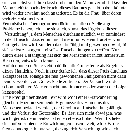
sich zunächst verführen lässt und dann den Mann verführt. Dass der
Mann Gelüste nach der Frucht dieses Baumes gehabt haben könnte,
wird weder erwähnt noch angedeutet. Es ist die Frau, über deren
Gelüste elaboriert wird.
Feministische Theolog(inn)en dürften mit dieser Stelle arge
Probleme haben, ich habe sie auch, zumal das Ergebnis dieser
„Versuchung” ja dem Menschen durchaus nützlich war, zumindest
in der Hinsicht, dass er nun nicht mehr nur wie ein Haustier von
Gott gehalten wird, sondern dazu befähigt und gezwungen wird, für
sich selbst zu sorgen und selbst Entscheidungen zu treffen. Nur
durch diese Befähigung hat sich die Menschheit (nicht immer zum
Besseren) entwickeln können.
Auf der anderen Seite steht natürlich die Gottesferne als Ergebnis
dieses Handelns. Noch immer denke ich, dass dieser Preis durchaus
akzeptabel ist, solange die neu gewonnenen Fähigkeiten nicht dazu
benutzt werden, an Gottes Stelle zu treten. Der Versuch wurde
schon unzählige Male gemacht, und immer wieder waren die Folgen
katastrophal.
Eine Predigt über diesen Text wird wohl einer Gratwanderung
gleichen. Hier müssen beide Ergebnisse des Handelns des
Menschen bedacht werden, der Gewinn an Entscheidungsfähigkeit
und der Verlust der Gottesnähe. Es lässt sich nicht abwägen, was
wichtiger ist, denn beides hat einen ebenso hohen Wert. Es ließe
sich auf verschiedene Entwicklungen unserer Zeit, wie z.B. die
Gentechnologie, hinweisen, die zugleich Versuchung wie auch