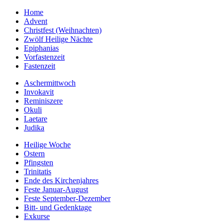
Home
Advent
Christfest (Weihnachten)
Zwölf Heilige Nächte
Epiphanias
Vorfastenzeit
Fastenzeit
Aschermittwoch
Invokavit
Reminiszere
Okuli
Laetare
Judika
Heilige Woche
Ostern
Pfingsten
Trinitatis
Ende des Kirchenjahres
Feste Januar-August
Feste September-Dezember
Bitt- und Gedenktage
Exkurse