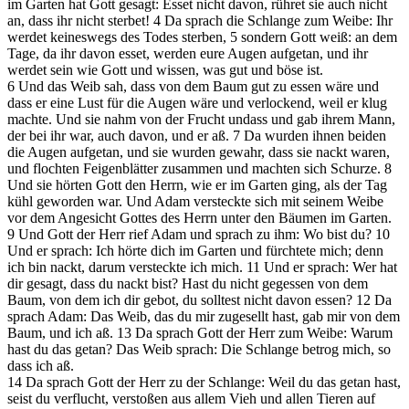
im Garten hat Gott gesagt: Esset nicht davon, rühret sie auch nicht
an, dass ihr nicht sterbet!
4
Da sprach die Schlange zum Weibe: Ihr
werdet keineswegs des Todes sterben,
5
sondern Gott weiß: an dem
Tage, da ihr davon esset, werden eure Augen aufgetan, und ihr
werdet sein wie Gott und wissen, was gut und böse ist.
6
Und das Weib sah, dass von dem Baum gut zu essen wäre und
dass er eine Lust für die Augen wäre und verlockend, weil er klug
machte. Und sie nahm von der Frucht undass und gab ihrem Mann,
der bei ihr war, auch davon, und er aß.
7
Da wurden ihnen beiden
die Augen aufgetan, und sie wurden gewahr, dass sie nackt waren,
und flochten Feigenblätter zusammen und machten sich Schurze.
8
Und sie hörten Gott den
Herrn
, wie er im Garten ging, als der Tag
kühl geworden war. Und Adam versteckte sich mit seinem Weibe
vor dem Angesicht Gottes des
Herrn
unter den Bäumen im Garten.
9
Und Gott der
Herr
rief Adam und sprach zu ihm: Wo bist du?
10
Und er sprach: Ich hörte dich im Garten und fürchtete mich; denn
ich bin nackt, darum versteckte ich mich.
11
Und er sprach: Wer hat
dir gesagt, dass du nackt bist? Hast du nicht gegessen von dem
Baum, von dem ich dir gebot, du solltest nicht davon essen?
12
Da
sprach Adam: Das Weib, das du mir zugesellt hast, gab mir von dem
Baum, und ich aß.
13
Da sprach Gott der
Herr
zum Weibe: Warum
hast du das getan? Das Weib sprach: Die Schlange betrog mich, so
dass ich aß.
14
Da sprach Gott der
Herr
zu der Schlange: Weil du das getan hast,
seist du verflucht, verstoßen aus allem Vieh und allen Tieren auf