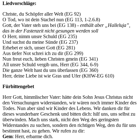
Liedvorschläge:
Christe, du Schöpfer aller Welt (EG 92)
O Tod, wo ist dein Stachel nun (EG 113, 1-2.6.8)
Gott, der Vater steh uns bei (EG 138) -
enthält aber „Halleluja”,
das in der Fastenzeit nicht gesungen werden soll
O Herr, nimm unsre Schuld (EG 235)
Und suchst du meine Sünde (EG 237)
Erhebet er sich, unser Gott (EG 281)
Aus tiefer Not schrei ich zu dir (EG 299)
Nun freut euch, lieben Christen gmein (EG 341)
All unsre Schuld vergib uns, Herr (EG 344, 6-9)
Die ganze Welt hast du uns überlassen (EG 360)
Herr, deine Liebe ist wie Gras und Ufer (KHW-EG 610)
Fürbittengebet
Herr Gott, himmlischer Vater: hätte dein Sohn Jesus Christus nicht
den Versuchungen widerstanden, wir wären noch immer Kinder des
Todes. Nun aber sind wir Kinder des Lebens. Wir danken dir für
dieses wunderbare Geschenk und bitten dich: hilf uns, uns selbst zu
überwinden. Mach uns stark, nicht den Weg des geringsten
Widerstandes zu suchen, sondern den richtigen Weg, den du für uns
bestimmt hast, zu gehen. Wir rufen zu dir:
Gem
: Herr, erbarme dich.