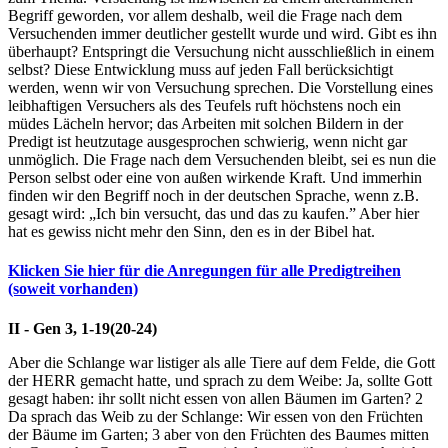
Begriff geworden, vor allem deshalb, weil die Frage nach dem
Versuchenden immer deutlicher gestellt wurde und wird. Gibt es ihn
überhaupt? Entspringt die Versuchung nicht ausschließlich in einem
selbst? Diese Entwicklung muss auf jeden Fall berücksichtigt
werden, wenn wir von Versuchung sprechen. Die Vorstellung eines
leibhaftigen Versuchers als des Teufels ruft höchstens noch ein
müdes Lächeln hervor; das Arbeiten mit solchen Bildern in der
Predigt ist heutzutage ausgesprochen schwierig, wenn nicht gar
unmöglich. Die Frage nach dem Versuchenden bleibt, sei es nun die
Person selbst oder eine von außen wirkende Kraft. Und immerhin
finden wir den Begriff noch in der deutschen Sprache, wenn z.B.
gesagt wird: „Ich bin versucht, das und das zu kaufen.” Aber hier
hat es gewiss nicht mehr den Sinn, den es in der Bibel hat.
Klicken Sie hier für die Anregungen für alle Predigtreihen
(soweit vorhanden)
II - Gen 3, 1-19(20-24)
Aber die Schlange war listiger als alle Tiere auf dem Felde, die Gott
der HERR gemacht hatte, und sprach zu dem Weibe: Ja, sollte Gott
gesagt haben: ihr sollt nicht essen von allen Bäumen im Garten?
2
Da sprach das Weib zu der Schlange: Wir essen von den Früchten
der Bäume im Garten;
3
aber von den Früchten des Baumes mitten