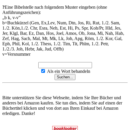
?
Eine Bibelstelle nach folgendem Muster eingeben (ohne
Anführungszeichen):
„b k, v-v”
b=Buchkürzel (Gen, Ex,Lev, Num, Dtn, Jos, Ri, Rut, 1./2. Sam,
1./2. Kön,1./2. Chr, Esra, Neh, Est, Hi, Ps, Spr, Koh/Pr, Hld, Jes,
Jer, Klgl, Bar, Ez, Dan, Hos, Joel, Amos, Ob, Jona, Mi, Nah, Hab,
Zef, Hag, Sach, Mal, Mt, Mk, Lk, Joh, Apg, Röm, 1./2. Kor, Gal,
Eph, Phil, Kol, 1./2. Thess, 1./2. Tim, Tit, Phlm, 1./2. Petr,
1./2./3. Joh, Hebr, Jak, Jud, Offb)
v=Versnummer
Als ein Wort behandeln
Bitte unterstützen Sie diese Webseite, indem Sie Ihre Bücher und
anderes bei Amazon kaufen. Sie tun dies, indem Sie auf einen der
Büchertitel klicken und von dort aus Ihren Einkauf bei Amazon
erledigen. Danke!