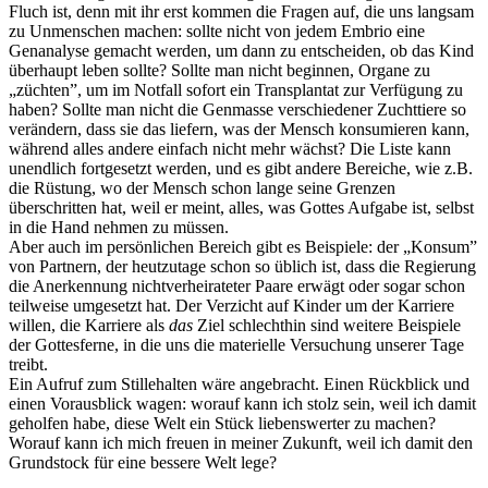
Fluch ist, denn mit ihr erst kommen die Fragen auf, die uns langsam
zu Unmenschen machen: sollte nicht von jedem Embrio eine
Genanalyse gemacht werden, um dann zu entscheiden, ob das Kind
überhaupt leben sollte? Sollte man nicht beginnen, Organe zu
„züchten”, um im Notfall sofort ein Transplantat zur Verfügung zu
haben? Sollte man nicht die Genmasse verschiedener Zuchttiere so
verändern, dass sie das liefern, was der Mensch konsumieren kann,
während alles andere einfach nicht mehr wächst? Die Liste kann
unendlich fortgesetzt werden, und es gibt andere Bereiche, wie z.B.
die Rüstung, wo der Mensch schon lange seine Grenzen
überschritten hat, weil er meint, alles, was Gottes Aufgabe ist, selbst
in die Hand nehmen zu müssen.
Aber auch im persönlichen Bereich gibt es Beispiele: der „Konsum”
von Partnern, der heutzutage schon so üblich ist, dass die Regierung
die Anerkennung nichtverheirateter Paare erwägt oder sogar schon
teilweise umgesetzt hat. Der Verzicht auf Kinder um der Karriere
willen, die Karriere als
das
Ziel schlechthin sind weitere Beispiele
der Gottesferne, in die uns die materielle Versuchung unserer Tage
treibt.
Ein Aufruf zum Stillehalten wäre angebracht. Einen Rückblick und
einen Vorausblick wagen: worauf kann ich stolz sein, weil ich damit
geholfen habe, diese Welt ein Stück liebenswerter zu machen?
Worauf kann ich mich freuen in meiner Zukunft, weil ich damit den
Grundstock für eine bessere Welt lege?