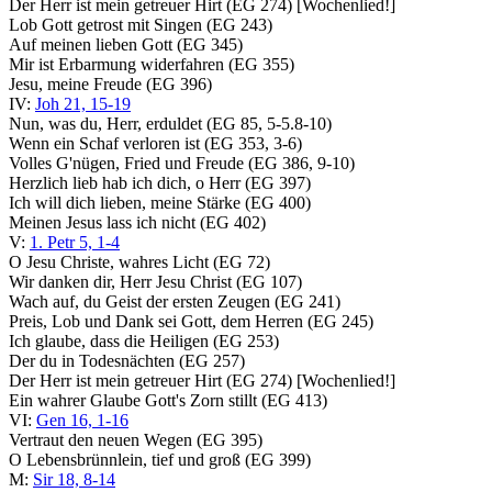
Der Herr ist mein getreuer Hirt (EG 274) [Wochenlied!]
Lob Gott getrost mit Singen (EG 243)
Auf meinen lieben Gott (EG 345)
Mir ist Erbarmung widerfahren (EG 355)
Jesu, meine Freude (EG 396)
IV:
Joh 21, 15-19
Nun, was du, Herr, erduldet (EG 85, 5-5.8-10)
Wenn ein Schaf verloren ist (EG 353, 3-6)
Volles G'nügen, Fried und Freude (EG 386, 9-10)
Herzlich lieb hab ich dich, o Herr (EG 397)
Ich will dich lieben, meine Stärke (EG 400)
Meinen Jesus lass ich nicht (EG 402)
V:
1. Petr 5, 1-4
O Jesu Christe, wahres Licht (EG 72)
Wir danken dir, Herr Jesu Christ (EG 107)
Wach auf, du Geist der ersten Zeugen (EG 241)
Preis, Lob und Dank sei Gott, dem Herren (EG 245)
Ich glaube, dass die Heiligen (EG 253)
Der du in Todesnächten (EG 257)
Der Herr ist mein getreuer Hirt (EG 274) [Wochenlied!]
Ein wahrer Glaube Gott's Zorn stillt (EG 413)
VI:
Gen 16, 1-16
Vertraut den neuen Wegen (EG 395)
O Lebensbrünnlein, tief und groß (EG 399)
M:
Sir 18, 8-14