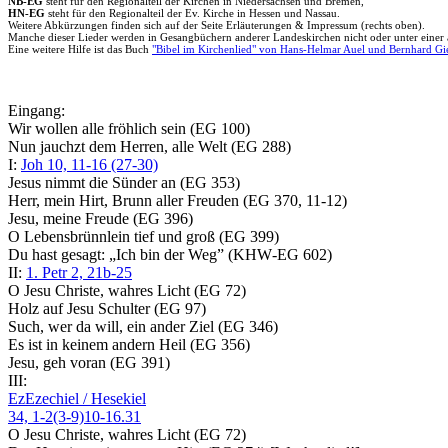
NB-EG
steht für den Regionalteil der Kirchen in Niedersachsen und Bremen,
HN-EG
steht für den Regionalteil der Ev. Kirche in Hessen und Nassau.
Weitere Abkürzungen finden sich auf der Seite Erläuterungen & Impressum (rechts oben).
Manche dieser Lieder werden in Gesangbüchern anderer Landeskirchen nicht oder unter einer
Eine weitere Hilfe ist das Buch
"Bibel im Kirchenlied" von Hans-Helmar Auel und Bernhard Gi
Eingang:
Wir wollen alle fröhlich sein (EG 100)
Nun jauchzt dem Herren, alle Welt (EG 288)
I:
Joh 10, 11-16 (27-30)
Jesus nimmt die Sünder an (EG 353)
Herr, mein Hirt, Brunn aller Freuden (EG 370, 11-12)
Jesu, meine Freude (EG 396)
O Lebensbrünnlein tief und groß (EG 399)
Du hast gesagt: „Ich bin der Weg” (KHW-EG 602)
II:
1. Petr 2, 21b-25
O Jesu Christe, wahres Licht (EG 72)
Holz auf Jesu Schulter (EG 97)
Such, wer da will, ein ander Ziel (EG 346)
Es ist in keinem andern Heil (EG 356)
Jesu, geh voran (EG 391)
III:
Ez
Ezechiel / Hesekiel
34, 1-2(3-9)10-16.31
O Jesu Christe, wahres Licht (EG 72)