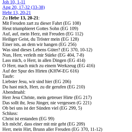
Joh 10, 1-11
Apg 20, 17-32 (33-38)
Hebr 13, 20-21
Zu
Hebr 13, 20-21
:
Mit Freuden zart zu dieser Fahrt (EG 108)
Heut triumphieret Gottes Sohn (EG 109)
Auf, auf, mein Herz, mit Freuden (EG 112)
Heiliger Geist, du Tröster mein (EG 128)
Einer ists, an dem wir hangen (EG 256)
Was sind dieses Lebens Güter? (EG 370, 10-12)
Nun, Herr, verleih mir Stärke (EG 404, 7-8)
Lass mich, o Herr, in allen Dingen (EG 414)
O Herr, mach mich zu einem Werkzeug (EG 416)
Auf der Spur des Hirten (KHW-EG 616)
Taufe:
Liebster Jesu, wir sind hier (EG 206)
Du hast mich, Herr, zu dir gerufen (EG 210)
Abendmahl:
Herr Jesu Christe, mein getreuer Hirte (EG 217)
Das sollt ihr, Jesu Jünger, nie vergessen (G 221)
Ob bei uns ist der Sünden viel (EG 299, 5)
Schluss:
Christ ist erstanden (EG 99)
Ich möcht', dass einer mit mir geht (EG 209)
Herr, mein Hirt, Brunn aller Freuden (EG 370, 11-12)