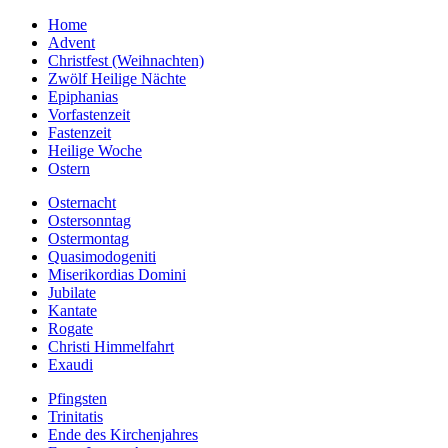
Home
Advent
Christfest (Weihnachten)
Zwölf Heilige Nächte
Epiphanias
Vorfastenzeit
Fastenzeit
Heilige Woche
Ostern
Osternacht
Ostersonntag
Ostermontag
Quasimodogeniti
Miserikordias Domini
Jubilate
Kantate
Rogate
Christi Himmelfahrt
Exaudi
Pfingsten
Trinitatis
Ende des Kirchenjahres