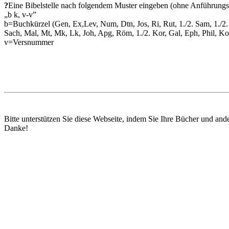
?
Eine Bibelstelle nach folgendem Muster eingeben (ohne Anführungs
„b k, v-v”
b=Buchkürzel (Gen, Ex,Lev, Num, Dtn, Jos, Ri, Rut, 1./2. Sam, 1./2. 
Sach, Mal, Mt, Mk, Lk, Joh, Apg, Röm, 1./2. Kor, Gal, Eph, Phil, Kol, 1
v=Versnummer
Bitte unterstützen Sie diese Webseite, indem Sie Ihre Bücher und and
Danke!