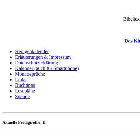
Bibeltex
Das Ki
Heiligenkalender
Erläuterungen & Impressum
Datenschutzerklärung
Kalender (auch für Smartphone)
Monatssprüche
Links
Buchtipps
Lesepläne
Spende
Aktuelle Predigtreihe: II