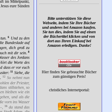
ft im Mittelpunkt,
h Jesus eure Sünden
Bitte unterstützen Sie diese
Webseite, indem Sie Ihre Bücher
und anderes bei Amazon kaufen.
Sie tun dies, indem Sie auf einen
der Büchertitel klicken und von
6
tun.
Und zu den
dort aus Ihren Einkauf bei
die Bundeslade auf
Amazon erledigen. Danke!
gen, dich groß zu
8
uch mit dir sein.
Wasser des Jordans
Hört die Worte des
nd dass er vor euch
Hier finden Sie gebrauchte Bücher
11
siter:
Siehe, die
zum günstigen Preis!
12
.
So nehmt nun
hlen der Priester,
ans stillstehen, so
christliches Internetportal:
hen bleiben wie ein
gehen, und als die
ße vorn ins Wasser
16
–,
da stand das
der Stadt Adam, die