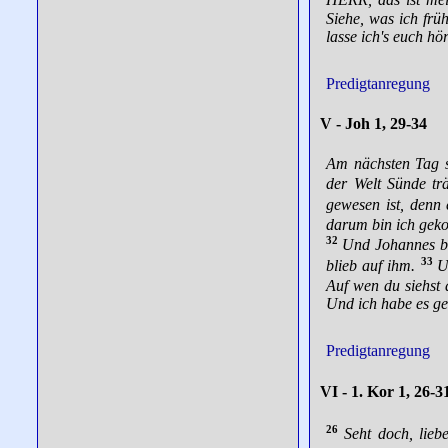
HERR, das ist me
Siehe, was ich frü
lasse ich's euch hö
Predigtanregung
V - Joh 1, 29-34
Am nächsten Tag s
der Welt Sünde trä
gewesen ist, denn 
darum bin ich geko
32
Und Johannes be
33
blieb auf ihm.
U
Auf wen du siehst d
Und ich habe es ge
Predigtanregung
VI - 1. Kor 1, 26-3
26
Seht doch, lieb