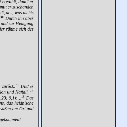
t erwählt, damit er
amit er zuschanden
t, das, was nichts
30
.
Durch ihn aber
t und zur Heiligung
der rühme sich des
13
a zurück.
Und er
14
on und Naftali,
15
,23; 9,1): „
Das
s, das heidnische
ie saßen am Ort und
beigekommen!