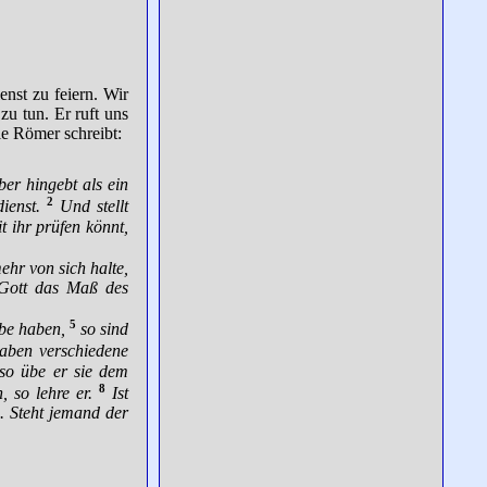
enst zu feiern. Wir
u tun. Er ruft uns
ie Römer schreibt:
ber hingebt als ein
2
ienst.
Und stellt
t ihr prüfen könnt,
hr von sich halte,
e Gott das Maß des
5
abe haben,
so sind
aben verschiedene
so übe er sie dem
8
 so lehre er.
Ist
. Steht jemand der