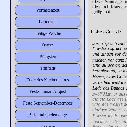
dieses Sonntages m
die durch Jesus di
Vorfastenzeit
getilgt hat.
Fastenzeit
I - Jos 3, 5-11.17
Heilige Woche
Josua sprach zum 
Ostern
Priestern sprach e
und gingen vor de
Pfingsten
machen vor ganz Is
Und du gebiete den
Trinitatis
herankommt, so ble
Herrn
, eures Gotte
Ende des Kirchenjahres
vertreiben wird die
Lade des Bundes d
Feste Januar-August
zwölf Männer aus 
die die Lade des
Feste September-Dezember
wird das Wasser de
14
einziger Wall.
A
Bitt- und Gedenktage
Priester die Bunde
tauchten – der Jor
Exkurse
Wasser, das von ob