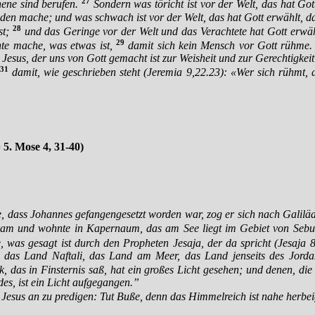
27
hene sind berufen.
Sondern was töricht ist vor der Welt, das hat Got
den mache; und was schwach ist vor der Welt, das hat Gott erwählt, d
28
st;
und das Geringe vor der Welt und das Verachtete hat Gott erwähl
29
chte mache, was etwas ist,
damit sich kein Mensch vor Gott rühme
s Jesus, der uns von Gott gemacht ist zur Weisheit und zur Gerechtigkei
31
damit, wie geschrieben steht (Jeremia 9,22.23): «Wer sich rühmt, 
 5. Mose 4, 31-40)
e, dass Johannes gefangengesetzt worden war, zog er sich nach Galilä
 kam und wohnte in Kapernaum, das am See liegt im Gebiet von Sebul
e, was gesagt ist durch den Propheten Jesaja, der da spricht (Jesaja 8
das Land Naftali, das Land am Meer, das Land jenseits des Jordan
k, das in Finsternis saß, hat ein großes Licht gesehen; und denen, d
es, ist ein Licht aufgegangen.”
ng Jesus an zu predigen: Tut Buße, denn das Himmelreich ist nahe her