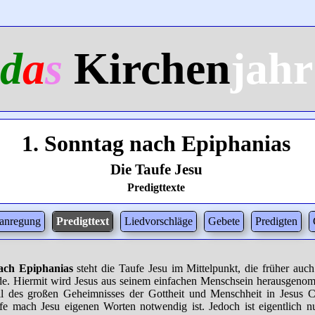
d
a
s
Kirchen
jahr
1. Sonntag nach Epiphanias
Die Taufe Jesu
Predigttexte
tanregung
Predigttext
Liedvorschläge
Gebete
Predigten
ach Epiphanias
steht die Taufe Jesu im Mittelpunkt, die früher auc
urde. Hiermit wird Jesus aus seinem einfachen Menschsein herausgen
il des großen Geheimnisses der Gottheit und Menschheit in Jesus Ch
e mach Jesu eigenen Worten notwendig ist. Jedoch ist eigentlich 