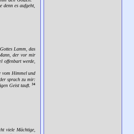
Ruhm den Götzen.
e denn es aufgeht,
t Gottes Lamm, das
Mann, der vor mir
l offenbart werde,
ube vom Himmel und
 der sprach zu mir:
34
gen Geist tauft.
ht viele Mächtige,