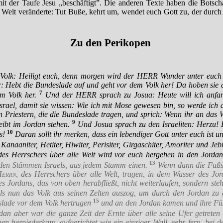
it der Taufe Jesu „beschäftigt”. Die anderen Texte haben die Botscha
e Welt veränderte: Tut Buße, kehrt um, wendet euch Gott zu, der durc
Zu den Perikopen
Volk: Heiligt euch, denn morgen wird der HERR Wunder unter euch 
r: Hebt die Bundeslade auf und geht vor dem Volk her! Da hoben sie 
7
m Volk her.
Und der HERR sprach zu Josua: Heute will ich anfan
rael, damit sie wissen: Wie ich mit Mose gewesen bin, so werde ich a
 Priestern, die die Bundeslade tragen, und sprich: Wenn ihr an das 
9
ibt im Jordan stehen.
Und Josua sprach zu den Israeliten: Herzu! 
10
s!
Daran sollt ihr merken, dass ein lebendiger Gott unter euch ist u
 Kanaaniter, Hetiter, Hiwiter, Perisiter, Girgaschiter, Amoriter und Jebu
es Herrschers über alle Welt wird vor euch hergehen in den Jordan
13
den Stämmen Israels, aus jedem Stamm einen.
Wenn dann die Fußso
Herrn
, des Herrschers über alle Welt, tragen, in dem Wasser des Jord
s Jordans, das von oben herabfließt, nicht weiterlaufen, sondern ste
ls nun das Volk aus seinen Zelten auszog, um durch den Jordan zu 
15
slade vor dem Volk hertrugen
und an den Jordan kamen und ihre Fü
dan aber war die ganze Zeit der Ernte über alle seine Ufer getreten 
en herniederkam, aufgerichtet wie ein einziger Wall, sehr fern, bei 