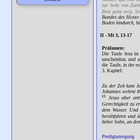
zur Seite von Zare
floss ganz weg. S
Bundes des
Herrn
Boden hindurch, b
II - Mt 3, 13-17
Präfamen:
Die Taufe Jesu ist
unscheinbar, und a
die Taufe, in der 
3. Kapitel:
Zu der Zeit kam Je
Johannes wehrte ih
15
Jesus aber ant
Gerechtigkeit zu er
dem Wasser. Und s
herabfahren und ü
lieber Sohn, an de
Predigtanregung