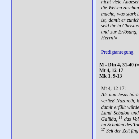
nicht viele Angese
die Weisen zuschan
mache, was stark i
ist, damit er zuni
seid ihr in Christu
und zur Erlösung,
Herrn!»
Predigtanregung
M - Dtn 4, 31-40 (=
Mt 4, 12-17
Mk 1, 9-13
Mt 4, 12-17:
Als nun Jesus hört
verließ Nazareth,
damit erfüllt würd
Land Sebulon und 
16
Galiläa,
das Vol
im Schatten des Tod
17
Seit der Zeit fi