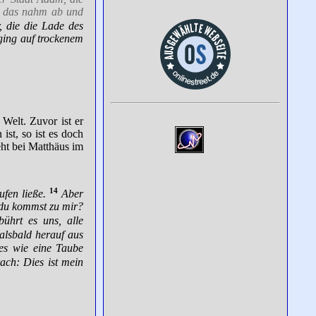
r, das nahm ab und
, die die Lade des
 ging auf trockenem
 Welt. Zuvor ist er
ist, so ist es doch
eht bei Matthäus im
14
fen ließe.
Aber
 du kommst zu mir?
ührt es uns, alle
 alsbald herauf aus
es wie eine Taube
ch: Dies ist mein