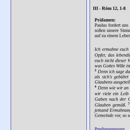
III - Röm 12, 1-8
Präfamen:
Paulus fordert uns
sollen unsere Sinn
auf zu einem Leben
Ich ermahne euch n
Opfer, das lebendi
euch nicht dieser 
was Gottes Wille i
3
Denn ich sage du
als sich's gebühr
Glaubens ausgeteilt
4
Denn wie wir an e
wir viele ein Leib
Gaben nach der Gn
7
Glauben gemäß.
jemand Ermahnung 
Gemeinde vor, so se
Predigtanregung