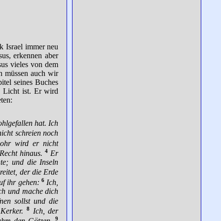
k Israel immer neu
sus, erkennen aber
sus vieles von dem
ch müssen auch wir
itel seines Buches
Licht ist. Er wird
ten:
hlgefallen hat. Ich
icht schreien noch
hr wird er nicht
4
 Recht hinaus.
Er
te; und die Inseln
eitet, der die Erde
6
uf ihr gehen:
Ich,
ich und mache dich
en sollst und die
8
 Kerker.
Ich, der
9