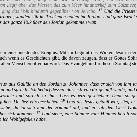
tan liegt; aber das Wasser, das zum Meer hinunterlief, zum Salzmee
17
o ging das Volk hindurch gegenüber von Jericho.
Und die Priester
trugen, standen still im Trockenen mitten im Jordan. Und ganz Israel
is das ganze Volk über den Jordan gekommen war.
 ein einschneidendes Ereignis. Mit ihr beginnt das Wirken Jesu in der
uch wenn es Geschichten gibt, die davon zeugen, dass er Gottes Sohn 
es allen Menschen offenbar wird. Das Evangelium für diesen Sonntag st
sus aus Galiläa an den Jordan zu Johannes, dass er sich von ihm tau
m und sprach: Ich bedarf dessen, dass ich von dir getauft werde, und
wortete und sprach zu ihm: Lass es jetzt geschehen! Denn so geb
16
füllen. Da ließ er's geschehen.
Und als Jesus getauft war, stieg er
iehe, da tat sich ihm der Himmel auf, und er sah den Geist Gott
17
ber sich kommen.
Und siehe, eine Stimme vom Himmel herab spra
m ich Wohlgefallen habe.