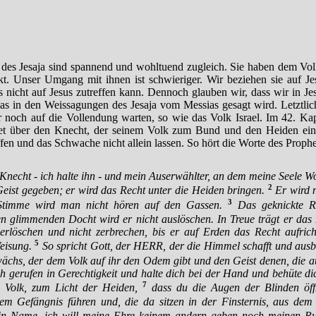
des Jesaja sind spannend und wohltuend zugleich. Sie haben dem Vol
t. Unser Umgang mit ihnen ist schwieriger. Wir beziehen sie auf Je
 nicht auf Jesus zutreffen kann. Dennoch glauben wir, dass wir in Je
as in den Weissagungen des Jesaja vom Messias gesagt wird. Letztli
 noch auf die Vollendung warten, so wie das Volk Israel. Im 42. Kap
het über den Knecht, der seinem Volk zum Bund und den Heiden ein 
fen und das Schwache nicht allein lassen. So hört die Worte des Prophe
 Knecht - ich halte ihn - und mein Auserwählter, an dem meine Seele Wo
2
eist gegeben; er wird das Recht unter die Heiden bringen.
Er wird n
3
 Stimme wird man nicht hören auf den Gassen.
Das geknickte Ro
n glimmenden Docht wird er nicht auslöschen. In Treue trägt er das
verlöschen und nicht zerbrechen, bis er auf Erden das Recht aufrich
5
Weisung.
So spricht Gott, der HERR, der die Himmel schafft und ausbr
chs, der dem Volk auf ihr den Odem gibt und den Geist denen, die a
ch gerufen in Gerechtigkeit und halte dich bei der Hand und behüte d
7
 Volk, zum Licht der Heiden,
dass du die Augen der Blinden öffn
m Gefängnis führen und, die da sitzen in der Finsternis, aus dem