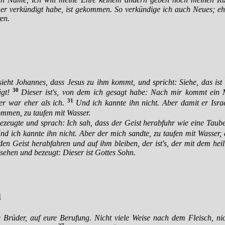
in Name, ich will meine Ehre keinem andern geben noch meinen 
her verkündigt habe, ist gekommen. So verkündige ich auch Neues; eh
ren.
ieht Johannes, dass Jesus zu ihm kommt, und spricht: Siehe, das is
30
gt!
Dieser ist's, von dem ich gesagt habe: Nach mir kommt ein 
31
er war eher als ich.
Und ich kannte ihn nicht. Aber damit er Israe
mmen, zu taufen mit Wasser.
zeugte und sprach: Ich sah, dass der Geist herabfuhr wie eine Ta
nd ich kannte ihn nicht. Aber der mich sandte, zu taufen mit Wasser,
en Geist herabfahren und auf ihm bleiben, der ist's, der mit dem heili
sehen und bezeugt: Dieser ist Gottes Sohn.
1
e Brüder, auf eure Berufung. Nicht viele Weise nach dem Fleisch, nic