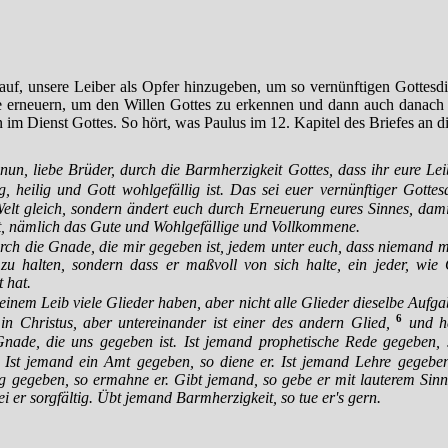
 auf, unsere Leiber als Opfer hinzugeben, um so vernünftigen Gottesdi
e erneuern, um den Willen Gottes zu erkennen und dann auch danach z
 im Dienst Gottes. So hört, was Paulus im 12. Kapitel des Briefes an d
un, liebe Brüder, durch die Barmherzigkeit Gottes, dass ihr eure Lei
g, heilig und Gott wohlgefällig ist. Das sei euer vernünftiger Gottesd
Welt gleich, sondern ändert euch durch Erneuerung eures Sinnes, dami
st, nämlich das Gute und Wohlgefällige und Vollkommene.
rch die Gnade, die mir gegeben ist, jedem unter euch, dass niemand me
t zu halten, sondern dass er maßvoll von sich halte, ein jeder, wi
 hat.
inem Leib viele Glieder haben, aber nicht alle Glieder dieselbe Aufg
6
 in Christus, aber untereinander ist einer des andern Glied,
und h
ade, die uns gegeben ist. Ist jemand prophetische Rede gegeben, 
Ist jemand ein Amt gegeben, so diene er. Ist jemand Lehre gegeben,
gegeben, so ermahne er. Gibt jemand, so gebe er mit lauterem Sinn
i er sorgfältig. Übt jemand Barmherzigkeit, so tue er's gern.