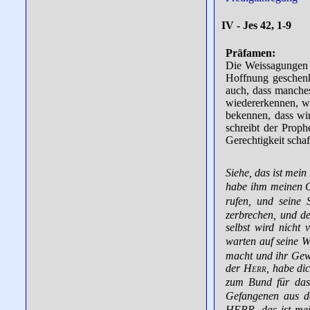
IV - Jes 42, 1-9
Präfamen:
Die Weissagungen 
Hoffnung geschenk
auch, dass manches
wiedererkennen, w
bekennen, dass wir
schreibt der Prop
Gerechtigkeit schaf
Siehe, das ist mein
habe ihm meinen G
rufen, und seine
zerbrechen, und de
selbst wird nicht 
warten auf seine 
macht und ihr Gewä
der
Herr
, habe di
zum Bund für das
Gefangenen aus de