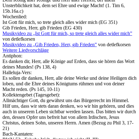
Unsterblichkeit hat, dem sei Ehre und ewige Macht! (1. Tim 6,
15b.16a.c)
Wochenlied:
Ist Gott für mich, so trete gleich alles wider mich (EG 351)
Gib Frieden, Herr, gib Frieden (EG 430)
Musikvideo zu „Ist Gott für mich, so trete gleich alles wider mich”
von detlefkorsen
Musikvideo zu „Gib Frieden, Herr, gib Frieden”
von detlefkorsen
Weitere Liedvorschläge
Antiphon:
Es danken dir, Herr, alle Könige auf Erden, dass sie hören das Wort
deines Mundes!
(Ps 138, 4)
Halleluja-Vers:
Es sollen dir danken, Herr, alle deine Werke und deine Heiligen dich
loben, und die Ehre deines Königtums rühmen und von deiner
Macht reden. (Ps 145, 10-11)
Kollektengebet (Tagesgebet):
Allmächtiger Gott, du gewährst uns das Bürgerrecht im Himmel.
Hilf uns, dass wir stets daran denken, wo wir hin gehören, und dies
auch in unserem Leben sichtbar werden lassen. Das bitten wir durch
den, dessen Opfer uns befreit hat von allem Irdischen, Jesus
Christus, deinen Sohn, unseren Herrn. Amen (Bezug zu Phil 3, 17-
21)
Bach-Kantaten: