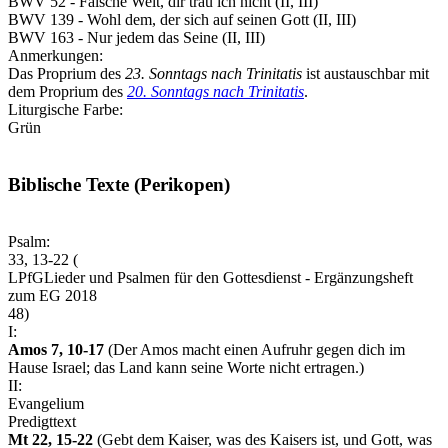
BWV 52 - Falsche Welt, dir trau ich nicht (II, III)
BWV 139 - Wohl dem, der sich auf seinen Gott (II, III)
BWV 163 - Nur jedem das Seine (II, III)
Anmerkungen:
Das Proprium des
23. Sonntags nach Trinitatis
ist austauschbar mit
dem Proprium des
20. Sonntags nach Trinitatis
.
Liturgische Farbe:
Grün
Biblische Texte (Perikopen)
Psalm:
33, 13-22 (
LPfG
Lieder und Psalmen für den Gottesdienst - Ergänzungsheft
zum EG 2018
48)
I:
Amos 7, 10-17
(Der Amos macht einen Aufruhr gegen dich im
Hause Israel; das Land kann seine Worte nicht ertragen.)
II:
Evangelium
Predigttext
Mt 22, 15-22
(Gebt dem Kaiser, was des Kaisers ist, und Gott, was