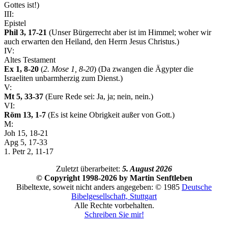
Gottes ist!)
III:
Epistel
Phil 3, 17-21
(Unser Bürgerrecht aber ist im Himmel; woher wir
auch erwarten den Heiland, den Herrn Jesus Christus.)
IV:
Altes Testament
Ex 1, 8-20
(
2. Mose 1, 8-20
) (Da zwangen die Ägypter die
Israeliten unbarmherzig zum Dienst.)
V:
Mt 5, 33-37
(Eure Rede sei: Ja, ja; nein, nein.)
VI:
Röm 13, 1-7
(Es ist keine Obrigkeit außer von Gott.)
M:
Joh 15, 18-21
Apg 5, 17-33
1. Petr 2, 11-17
Zuletzt überarbeitet:
5. August 2026
© Copyright 1998-2026 by Martin Senftleben
Bibeltexte, soweit nicht anders angegeben: © 1985
Deutsche
Bibelgesellschaft, Stuttgart
Alle Rechte vorbehalten.
Schreiben Sie mir!