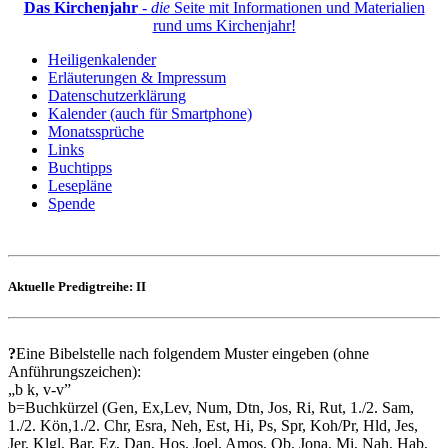
Das Kirchenjahr
-
die
Seite mit Informationen und Materialien
rund ums Kirchenjahr!
Heiligenkalender
Erläuterungen & Impressum
Datenschutzerklärung
Kalender (auch für Smartphone)
Monatssprüche
Links
Buchtipps
Lesepläne
Spende
Aktuelle Predigtreihe: II
?
Eine Bibelstelle nach folgendem Muster eingeben (ohne
Anführungszeichen):
„b k, v-v”
b=Buchkürzel (Gen, Ex,Lev, Num, Dtn, Jos, Ri, Rut, 1./2. Sam,
1./2. Kön,1./2. Chr, Esra, Neh, Est, Hi, Ps, Spr, Koh/Pr, Hld, Jes,
Jer, Klgl, Bar, Ez, Dan, Hos, Joel, Amos, Ob, Jona, Mi, Nah, Hab,