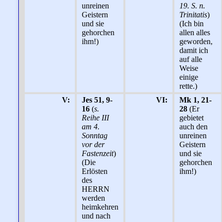
unreinen
19. S. n.
Geistern
Trinitatis
)
und sie
(Ich bin
gehorchen
allen alles
ihm!)
geworden,
damit ich
auf alle
Weise
einige
rette.)
V:
Jes 51, 9-
VI:
Mk 1, 21-
16
(
s.
28
(Er
Reihe III
gebietet
am 4.
auch den
Sonntag
unreinen
vor der
Geistern
Fastenzeit
)
und sie
(Die
gehorchen
Erlösten
ihm!)
des
HERRN
werden
heimkehren
und nach