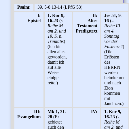
Psalm:
39, 5-8.13-14 (
LPfG
53)
I:
1. Kor 9,
II:
Jes 51, 9-
Epistel
16-23
(
s.
Altes
16
(
s.
Reihe M
Testament
Reihe III
am 2. und
Predigttext
am 4.
19. S. n.
Sonntag
Trinitatis
)
vor der
(Ich bin
Fastenzeit
)
allen alles
(Die
geworden,
Erlösten
damit ich
des
auf alle
HERRN
Weise
werden
einige
heimkehren
rette.)
und nach
Zion
kommen
mit
Jauchzen.)
III:
Mk 1, 21-
IV:
1. Kor 9,
Evangelium
28
(Er
16-23
(
s.
gebietet
Reihe M
auch den
am 2. und