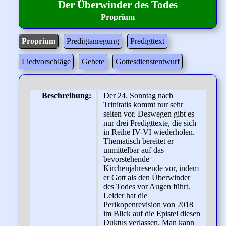
Der Überwinder des Todes
Proprium
Proprium
Predigtanregung
Predigttext
Liedvorschläge
Gebete
Gottesdienstentwurf
Beschreibung:
Der 24. Sonntag nach
Trinitatis kommt nur sehr
selten vor. Deswegen gibt es
nur drei Predigttexte, die sich
in Reihe IV-VI wiederholen.
Thematisch bereitet er
unmittelbar auf das
bevorstehende
Kirchenjahresende vor, indem
er Gott als den Überwinder
des Todes vor Augen führt.
Leider hat die
Perikopenrevision von 2018
im Blick auf die Epistel diesen
Duktus verlassen. Man kann