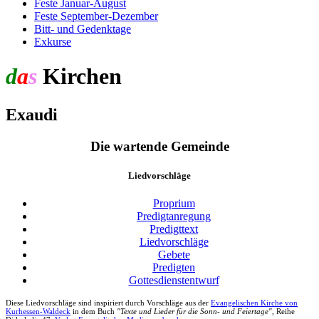
Feste Januar-August
Feste September-Dezember
Bitt- und Gedenktage
Exkurse
d
a
s
Kirchen
jahr
Exaudi
Die wartende Gemeinde
Liedvorschläge
Proprium
Predigtanregung
Predigttext
Liedvorschläge
Gebete
Predigten
Gottesdienstentwurf
Diese Liedvorschläge sind inspiriert durch Vorschläge aus der
Evangelischen Kirche von
Kurhessen-Waldeck
in dem Buch
"Texte und Lieder für die Sonn- und Feiertage"
, Reihe