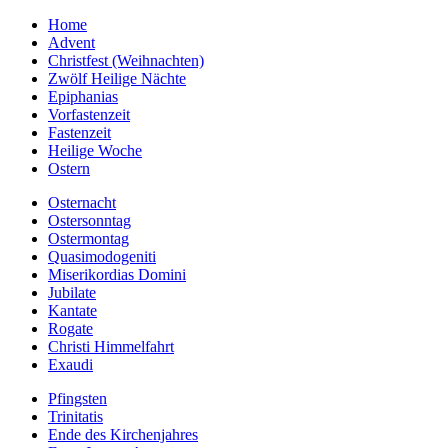
Home
Advent
Christfest (Weihnachten)
Zwölf Heilige Nächte
Epiphanias
Vorfastenzeit
Fastenzeit
Heilige Woche
Ostern
Osternacht
Ostersonntag
Ostermontag
Quasimodogeniti
Miserikordias Domini
Jubilate
Kantate
Rogate
Christi Himmelfahrt
Exaudi
Pfingsten
Trinitatis
Ende des Kirchenjahres