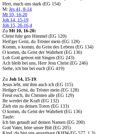
Herr, mach uns stark (EG 154)
M:
Jes 41, 8-14
Mt 10, 16-20
Joh 14, 15-19
Joh 15, 26-16,4
Zu
Mt 10, 16-20:
Christ fuhr gen Himmel (EG 120)
Heil'ger Geist, du Tröster mein (EG 128)
Komm, o komm, du Geist des Lebens (EG 134)
O komm, du Geist der Wahrheit (EG 136)
Lob Gott getrost mit Singen (EG 243)
Ach bleib bei uns, Herr Jesu Christ (EG 246)
Siehe, ich bin bei euch (EG 419)
Zu
Joh 14, 15-19
:
Jesus lebt, mit ihm auch ich (EG 115)
Heilger Geist, du Tröster mein (EG 128)
Freut euch, ihr Christen alle (EG 129)
Ihr werdet die Kraft (EG 132)
Zieh ein zu deinen Toren (EG 133)
O komm, du Geist der Wahrheit (EG 136)
Taufe:
Ich bin getauft auf deinen Namen (EG 200)
Gott Vater, höre unsre Bitt (EG 205)
Kind, du bist uns anvertraut (KHW-EG 577, 1.3)