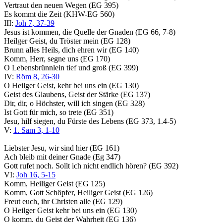
Vertraut den neuen Wegen (EG 395)
Es kommt die Zeit (KHW-EG 560)
III:
Joh 7, 37-39
Jesus ist kommen, die Quelle der Gnaden (EG 66, 7-8)
Heilger Geist, du Tröster mein (EG 128)
Brunn alles Heils, dich ehren wir (EG 140)
Komm, Herr, segne uns (EG 170)
O Lebensbrünnlein tief und groß (EG 399)
IV:
Röm 8, 26-30
O Heilger Geist, kehr bei uns ein (EG 130)
Geist des Glaubens, Geist der Stärke (EG 137)
Dir, dir, o Höchster, will ich singen (EG 328)
Ist Gott für mich, so trete (EG 351)
Jesu, hilf siegen, du Fürste des Lebens (EG 373, 1.4-5)
V:
1. Sam 3, 1-10
Liebster Jesu, wir sind hier (EG 161)
Ach bleib mit deiner Gnade (Eg 347)
Gott rufet noch. Sollt ich nicht endlich hören? (EG 392)
VI:
Joh 16, 5-15
Komm, Heiliger Geist (EG 125)
Komm, Gott Schöpfer, Heiliger Geist (EG 126)
Freut euch, ihr Christen alle (EG 129)
O Heilger Geist kehr bei uns ein (EG 130)
O komm, du Geist der Wahrheit (EG 136)