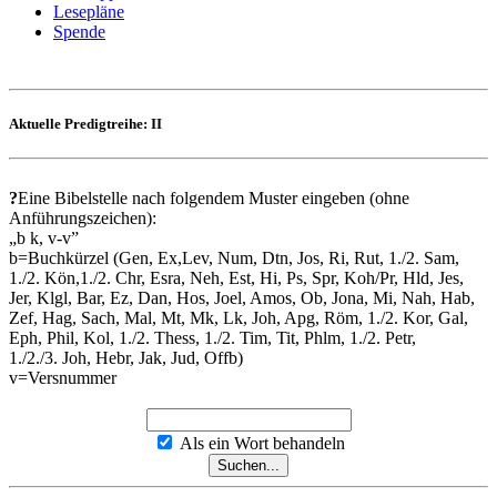
Lesepläne
Spende
Aktuelle Predigtreihe: II
?
Eine Bibelstelle nach folgendem Muster eingeben (ohne
Anführungszeichen):
„b k, v-v”
b=Buchkürzel (Gen, Ex,Lev, Num, Dtn, Jos, Ri, Rut, 1./2. Sam,
1./2. Kön,1./2. Chr, Esra, Neh, Est, Hi, Ps, Spr, Koh/Pr, Hld, Jes,
Jer, Klgl, Bar, Ez, Dan, Hos, Joel, Amos, Ob, Jona, Mi, Nah, Hab,
Zef, Hag, Sach, Mal, Mt, Mk, Lk, Joh, Apg, Röm, 1./2. Kor, Gal,
Eph, Phil, Kol, 1./2. Thess, 1./2. Tim, Tit, Phlm, 1./2. Petr,
1./2./3. Joh, Hebr, Jak, Jud, Offb)
v=Versnummer
Als ein Wort behandeln