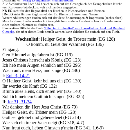
Didaskalia 47,
Verlag Evangelischer Medienverband
.
Alle
Liednummern über 535
beziehen sich auf das Gesangbuch der Evangelischen Kirche
von Kurhessen-Waldeck, soweit nicht anders angegeben.
NB-EG
steht für den Regionalteil der Kirchen in Niedersachsen und Bremen,
HN-EG
steht für den Regionalteil der Ev. Kirche in Hessen und Nassau.
Weitere Abkürzungen finden sich auf der Seite Erläuterungen & Impressum (rechts oben).
Manche dieser Lieder werden in Gesangbüchern anderer Landeskirchen nicht oder unter
einer anderen Nummer zu finden sein.
Eine weitere Hilfe ist das Buch
"Bibel im Kirchenlied" von Hans-Helmar Auel und Bernhard
Giesecke
, das über diesen Link bestellt werden kann (klicken Sie einfach auf den Titel).
Wochenlied:
Heilger Geist, du Tröster mein (EG 128)
O komm, du Geist der Wahrheit (EG 136)
Eingang:
Gen Himmel aufgefahren ist (EG 119)
Jesus Christus herrscht als König (EG 123)
Ich heb mein Augen sehnlich auf (EG 296)
Wach auf, mein Herz, und singe (EG 446)
I:
Eph 3, 14-21
O Heilger Geist, kehr bei uns ein (EG 130)
Ihr werdet die Kraft (EG 132)
Brunn alles Heils, dich ehren wir (EG 140)
Sollt ich meinem Gott nicht singen (EG 325)
II:
Jer 31, 31-34
Wir danken dir, Herr Jesu Christ (EG 79)
Heilger Geist, du Tröster mein (EG 128)
Gott sei gelobet und gebenedeiet (EG 214)
Wie sich ein treuer Vater neigt (EG 318, 4-7)
Nun freut euch, lieben Christen g'mein (EG 341, 1.6-9)