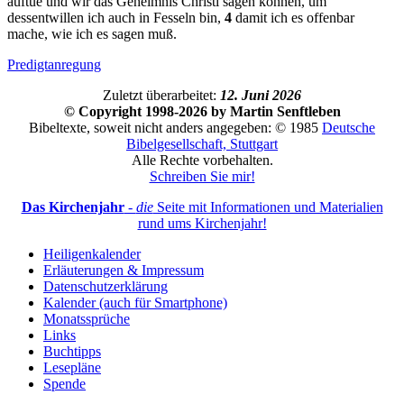
auftue und wir das Geheimnis Christi sagen können, um
dessentwillen ich auch in Fesseln bin,
4
damit ich es offenbar
mache, wie ich es sagen muß.
Predigtanregung
Zuletzt überarbeitet:
12. Juni 2026
© Copyright 1998-2026 by Martin Senftleben
Bibeltexte, soweit nicht anders angegeben: © 1985
Deutsche
Bibelgesellschaft, Stuttgart
Alle Rechte vorbehalten.
Schreiben Sie mir!
Das Kirchenjahr
-
die
Seite mit Informationen und Materialien
rund ums Kirchenjahr!
Heiligenkalender
Erläuterungen & Impressum
Datenschutzerklärung
Kalender (auch für Smartphone)
Monatssprüche
Links
Buchtipps
Lesepläne
Spende