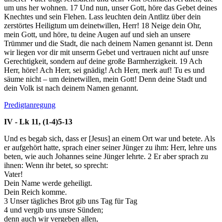
um uns her wohnen.
17
Und nun, unser Gott, höre das Gebet deines
Knechtes und sein Flehen. Lass leuchten dein Antlitz über dein
zerstörtes Heiligtum um deinetwillen, Herr!
18
Neige dein Ohr,
mein Gott, und höre, tu deine Augen auf und sieh an unsere
Trümmer und die Stadt, die nach deinem Namen genannt ist. Denn
wir liegen vor dir mit unserm Gebet und vertrauen nicht auf unsre
Gerechtigkeit, sondern auf deine große Barmherzigkeit.
19
Ach
Herr, höre! Ach Herr, sei gnädig! Ach Herr, merk auf! Tu es und
säume nicht – um deinetwillen, mein Gott! Denn deine Stadt und
dein Volk ist nach deinem Namen genannt.
Predigtanregung
IV - Lk 11, (1-4)5-13
Und es begab sich, dass er [Jesus] an einem Ort war und betete. Als
er aufgehört hatte, sprach einer seiner Jünger zu ihm: Herr, lehre uns
beten, wie auch Johannes seine Jünger lehrte.
2
Er aber sprach zu
ihnen: Wenn ihr betet, so sprecht:
Vater!
Dein Name werde geheiligt.
Dein Reich komme.
3
Unser tägliches Brot gib uns Tag für Tag
4
und vergib uns unsre Sünden;
denn auch wir vergeben allen,