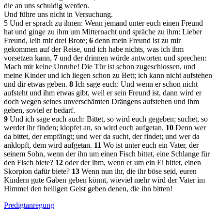
die an uns schuldig werden.
Und führe uns nicht in Versuchung.
5
Und er sprach zu ihnen: Wenn jemand unter euch einen Freund
hat und ginge zu ihm um Mitternacht und spräche zu ihm: Lieber
Freund, leih mir drei Brote;
6
denn mein Freund ist zu mir
gekommen auf der Reise, und ich habe nichts, was ich ihm
vorsetzen kann,
7
und der drinnen würde antworten und sprechen:
Mach mir keine Unruhe! Die Tür ist schon zugeschlossen, und
meine Kinder und ich liegen schon zu Bett; ich kann nicht aufstehen
und dir etwas geben.
8
Ich sage euch: Und wenn er schon nicht
aufsteht und ihm etwas gibt, weil er sein Freund ist, dann wird er
doch wegen seines unverschämten Drängens aufstehen und ihm
geben, soviel er bedarf.
9
Und ich sage euch auch: Bittet, so wird euch gegeben; suchet, so
werdet ihr finden; klopfet an, so wird euch aufgetan.
10
Denn wer
da bittet, der empfängt; und wer da sucht, der findet; und wer da
anklopft, dem wird aufgetan.
11
Wo ist unter euch ein Vater, der
seinem Sohn, wenn der ihn um einen Fisch bittet, eine Schlange für
den Fisch biete?
12
oder der ihm, wenn er um ein Ei bittet, einen
Skorpion dafür biete?
13
Wenn nun ihr, die ihr böse seid, euren
Kindern gute Gaben geben könnt, wieviel mehr wird der Vater im
Himmel den heiligen Geist geben denen, die ihn bitten!
Predigtanregung