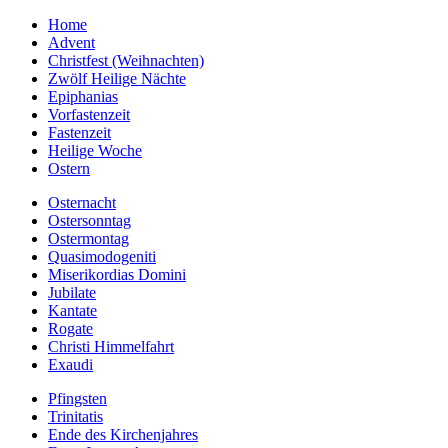
Home
Advent
Christfest (Weihnachten)
Zwölf Heilige Nächte
Epiphanias
Vorfastenzeit
Fastenzeit
Heilige Woche
Ostern
Osternacht
Ostersonntag
Ostermontag
Quasimodogeniti
Miserikordias Domini
Jubilate
Kantate
Rogate
Christi Himmelfahrt
Exaudi
Pfingsten
Trinitatis
Ende des Kirchenjahres