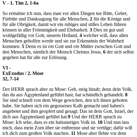
V - 1. Tim 2, 1-6a
So ermahne ich nun, dass man vor allen Dingen tue Bitte, Gebet,
Fürbitte und Danksagung für alle Menschen,
2
für die Könige und
für alle Obrigkeit, damit wir ein ruhiges und stilles Leben führen
können in aller Frömmigkeit und Ehrbarkeit.
3
Dies ist gut und
wohlgefällig vor Gott, unserm Heiland,
4
welcher will, dass allen
Menschen geholfen werde und sie zur Erkenntnis der Wahrheit
kommen.
5
Denn es ist
ein
Gott und
ein
Mittler zwischen Gott und
den Menschen, nämlich der Mensch Christus Jesus,
6
der sich selbst
gegeben hat für alle zur Erlösung.
VI -
Ex
Exodus / 2. Mose
32, 7-14
Der HERR sprach aber zu Mose: Geh, steig hinab; denn dein Volk,
das du aus Ägyptenland geführt hast, hat schändlich gehandelt.
8
Sie sind schnell von dem Wege gewichen, den ich ihnen geboten
habe. Sie haben sich ein gegossenes Kalb gemacht und haben's
angebetet und ihm geopfert und gesagt: Das ist dein Gott, Israel, der
dich aus Ägyptenland geführt hat.
9
Und der HERR sprach zu
Mose: Ich sehe, dass es ein halsstarriges Volk ist.
10
Und nun lass
mich, dass mein Zorn über sie entbrenne und sie vertilge; dafür will
ich dich zum großen Volk machen.
11
Mose aber flehte vor dem