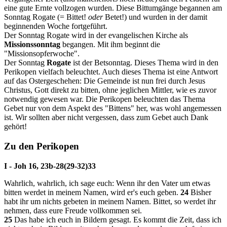
eine gute Ernte vollzogen wurden. Diese Bittumgänge begannen am
Sonntag Rogate (= Bittet!
oder
Betet!) und wurden in der damit
beginnenden Woche fortgeführt.
Der Sonntag Rogate wird in der evangelischen Kirche als
Missionssonntag
begangen. Mit ihm beginnt die
"Missionsopferwoche".
Der Sonntag
Rogate
ist der Betsonntag. Dieses Thema wird in den
Perikopen vielfach beleuchtet. Auch dieses Thema ist eine Antwort
auf das Ostergeschehen: Die Gemeinde ist nun frei durch Jesus
Christus, Gott direkt zu bitten, ohne jeglichen Mittler, wie es zuvor
notwendig gewesen war. Die Perikopen beleuchten das Thema
Gebet nur von dem Aspekt des "Bittens" her, was wohl angemessen
ist. Wir sollten aber nicht vergessen, dass zum Gebet auch Dank
gehört!
Zu den Perikopen
I - Joh 16, 23b-28(29-32)33
Wahrlich, wahrlich, ich sage euch: Wenn ihr den Vater um etwas
bitten werdet in meinem Namen, wird er's euch geben.
24
Bisher
habt ihr um nichts gebeten in meinem Namen. Bittet, so werdet ihr
nehmen, dass eure Freude vollkommen sei.
25
Das habe ich euch in Bildern gesagt. Es kommt die Zeit, dass ich