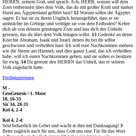
HERRN, seinem Gott, und sprach: Ach, HERR, warum will dein
Zorn entbrennen über dein Volk, das du mit großer Kraft und starker
Hand aus Ägyptenland geführt hast?
12
Warum sollen die Ägypter
sagen: Er hat sie zu ihrem Unglück herausgeführt, dass er sie
umbrächte im Gebirge und vertilgte sie von dem Erdboden? Kehre
dich ab von deinem grimmigen Zorn und lass dich des Unheils
gereuen, das du über dein Volk bringen willst.
13
Gedenke an deine
Knechte Abraham, Isaak und Israel, denen du bei dir selbst
geschworen und verheißen hast: Ich will eure Nachkommen mehren
wie die Sterne am Himmel, und dies ganze Land, das ich verheißen
habe, will ich euren Nachkommen geben, und sie sollen es besitzen
für ewig.
14
Da gereute den HERRN das Unheil, das er seinem
Volk zugedacht hatte.
Predigtanregung
M -
Gen
Genesis / 1. Mose
18, 16-33
Sir 34, 28-31
Kol 4, 2-4
Kol 4, 2-4
:
Seid beharrlich im Gebet und wacht in ihm mit Danksagung!
3
Betet zugleich auch für uns, dass Gott uns eine Tür für das Wort