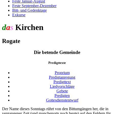
Feste Januar-August
Feste September-Dezember
Bitt- und Gedenktage
Exkurse
d
a
s
Kirchen
jahr
Rogate
Die betende Gemeinde
Predigttexte
Proprium
Predigtanregung
Predigttext
Liedvorschläge
Gebete
Predigten
Gottesdienstentwurf
Der Name dieses Sonntags rührt von den Bittumgängen her, die in
vergangener Zeit (und manchenorts noch heute) auf den Feldern für