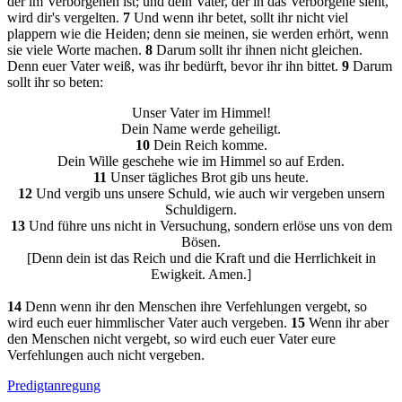
der im Verborgenen ist; und dein Vater, der in das Verborgene sieht,
wird dir's vergelten.
7
Und wenn ihr betet, sollt ihr nicht viel
plappern wie die Heiden; denn sie meinen, sie werden erhört, wenn
sie viele Worte machen.
8
Darum sollt ihr ihnen nicht gleichen.
Denn euer Vater weiß, was ihr bedürft, bevor ihr ihn bittet.
9
Darum
sollt ihr so beten:
Unser Vater im Himmel!
Dein Name werde geheiligt.
10
Dein Reich komme.
Dein Wille geschehe wie im Himmel so auf Erden.
11
Unser tägliches Brot gib uns heute.
12
Und vergib uns unsere Schuld, wie auch wir vergeben unsern
Schuldigern.
13
Und führe uns nicht in Versuchung, sondern erlöse uns von dem
Bösen.
[Denn dein ist das Reich und die Kraft und die Herrlichkeit in
Ewigkeit. Amen.]
14
Denn wenn ihr den Menschen ihre Verfehlungen vergebt, so
wird euch euer himmlischer Vater auch vergeben.
15
Wenn ihr aber
den Menschen nicht vergebt, so wird euch euer Vater eure
Verfehlungen auch nicht vergeben.
Predigtanregung