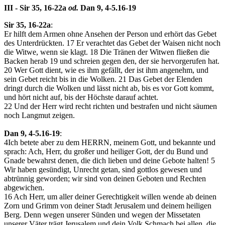
III - Sir 35, 16-22a
od.
Dan 9, 4-5.16-19
Sir 35, 16-22a
:
Er hilft dem Armen ohne Ansehen der Person und erhört das Gebet
des Unterdrückten.
17
Er verachtet das Gebet der Waisen nicht noch
die Witwe, wenn sie klagt.
18
Die Tränen der Witwen fließen die
Backen herab
19
und schreien gegen den, der sie hervorgerufen hat.
20
Wer Gott dient, wie es ihm gefällt, der ist ihm angenehm, und
sein Gebet reicht bis in die Wolken.
21
Das Gebet der Elenden
dringt durch die Wolken und lässt nicht ab, bis es vor Gott kommt,
und hört nicht auf, bis der Höchste darauf achtet.
22
Und der Herr wird recht richten und bestrafen und nicht säumen
noch Langmut zeigen.
Dan 9, 4-5.16-19
:
4
Ich betete aber zu dem HERRN, meinem Gott, und bekannte und
sprach: Ach, Herr, du großer und heiliger Gott, der du Bund und
Gnade bewahrst denen, die dich lieben und deine Gebote halten!
5
Wir haben gesündigt, Unrecht getan, sind gottlos gewesen und
abtrünnig geworden; wir sind von deinen Geboten und Rechten
abgewichen.
16
Ach Herr, um aller deiner Gerechtigkeit willen wende ab deinen
Zorn und Grimm von deiner Stadt Jerusalem und deinem heiligen
Berg. Denn wegen unserer Sünden und wegen der Missetaten
unserer Väter trägt Jerusalem und dein Volk Schmach bei allen, die