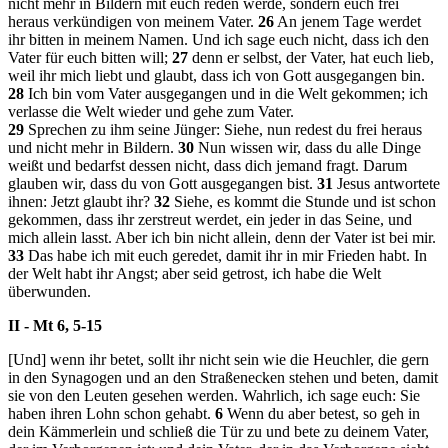
nicht mehr in Bildern mit euch reden werde, sondern euch frei
heraus verkündigen von meinem Vater.
26
An jenem Tage werdet
ihr bitten in meinem Namen. Und ich sage euch nicht, dass ich den
Vater für euch bitten will;
27
denn er selbst, der Vater, hat euch lieb,
weil ihr mich liebt und glaubt, dass ich von Gott ausgegangen bin.
28
Ich bin vom Vater ausgegangen und in die Welt gekommen; ich
verlasse die Welt wieder und gehe zum Vater.
29
Sprechen zu ihm seine Jünger: Siehe, nun redest du frei heraus
und nicht mehr in Bildern.
30
Nun wissen wir, dass du alle Dinge
weißt und bedarfst dessen nicht, dass dich jemand fragt. Darum
glauben wir, dass du von Gott ausgegangen bist.
31
Jesus antwortete
ihnen: Jetzt glaubt ihr?
32
Siehe, es kommt die Stunde und ist schon
gekommen, dass ihr zerstreut werdet, ein jeder in das Seine, und
mich allein lasst. Aber ich bin nicht allein, denn der Vater ist bei mir.
33
Das habe ich mit euch geredet, damit ihr in mir Frieden habt. In
der Welt habt ihr Angst; aber seid getrost, ich habe die Welt
überwunden.
II - Mt 6, 5-15
[Und] wenn ihr betet, sollt ihr nicht sein wie die Heuchler, die gern
in den Synagogen und an den Straßenecken stehen und beten, damit
sie von den Leuten gesehen werden. Wahrlich, ich sage euch: Sie
haben ihren Lohn schon gehabt.
6
Wenn du aber betest, so geh in
dein Kämmerlein und schließ die Tür zu und bete zu deinem Vater,