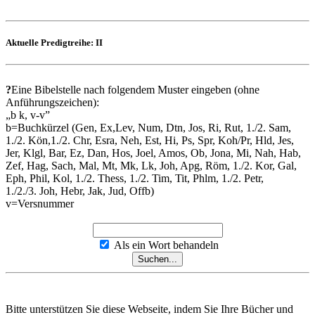
Aktuelle Predigtreihe: II
?
Eine Bibelstelle nach folgendem Muster eingeben (ohne
Anführungszeichen):
„b k, v-v”
b=Buchkürzel (Gen, Ex,Lev, Num, Dtn, Jos, Ri, Rut, 1./2. Sam,
1./2. Kön,1./2. Chr, Esra, Neh, Est, Hi, Ps, Spr, Koh/Pr, Hld, Jes,
Jer, Klgl, Bar, Ez, Dan, Hos, Joel, Amos, Ob, Jona, Mi, Nah, Hab,
Zef, Hag, Sach, Mal, Mt, Mk, Lk, Joh, Apg, Röm, 1./2. Kor, Gal,
Eph, Phil, Kol, 1./2. Thess, 1./2. Tim, Tit, Phlm, 1./2. Petr,
1./2./3. Joh, Hebr, Jak, Jud, Offb)
v=Versnummer
Als ein Wort behandeln
Bitte unterstützen Sie diese Webseite, indem Sie Ihre Bücher und