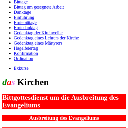
Bitttage
Bitttag um gesegnete Arbeit
Danktage
Einführung
Erntebitttage
Erntedanktag
Gedenktag der Kirchweihe
Gedenktag eines Lehrers der Kirche
Gedenktag eines Märtyrers
Hagelfeiertag
Konfirmation
Ordination
Exkurse
d
a
s
Kirchen
jahr
Bittgottesdienst um die Ausbreitung des
Evangeliums
Ausbreitung des Evangeliums