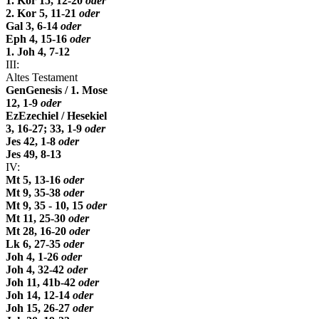
1. Kor 15, 12-20
oder
2. Kor 5, 11-21
oder
Gal 3, 6-14
oder
Eph 4, 15-16
oder
1. Joh 4, 7-12
III:
Altes Testament
Gen
Genesis / 1. Mose
12, 1-9
oder
Ez
Ezechiel / Hesekiel
3, 16-27; 33, 1-9
oder
Jes 42, 1-8
oder
Jes 49, 8-13
IV:
Mt 5, 13-16
oder
Mt 9, 35-38
oder
Mt 9, 35 - 10, 15
oder
Mt 11, 25-30
oder
Mt 28, 16-20
oder
Lk 6, 27-35
oder
Joh 4, 1-26
oder
Joh 4, 32-42
oder
Joh 11, 41b-42
oder
Joh 14, 12-14
oder
Joh 15, 26-27
oder