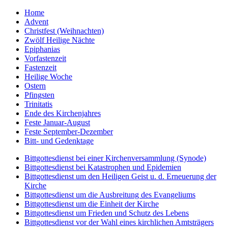
Home
Advent
Christfest (Weihnachten)
Zwölf Heilige Nächte
Epiphanias
Vorfastenzeit
Fastenzeit
Heilige Woche
Ostern
Pfingsten
Trinitatis
Ende des Kirchenjahres
Feste Januar-August
Feste September-Dezember
Bitt- und Gedenktage
Bittgottesdienst bei einer Kirchenversammlung (Synode)
Bittgottesdienst bei Katastrophen und Epidemien
Bittgottesdienst um den Heiligen Geist u. d. Erneuerung der
Kirche
Bittgottesdienst um die Ausbreitung des Evangeliums
Bittgottesdienst um die Einheit der Kirche
Bittgottesdienst um Frieden und Schutz des Lebens
Bittgottesdienst vor der Wahl eines kirchlichen Amtsträgers