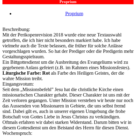
Proprium
Proprium
Beschreibung:
Mit der Perikopenrevision 2018 wurde eine neue Textauswahl
getroffen, die ich hier nicht besonders markiert habe. Ich habe
vielmehr auch die Texte belassen, die früher für solche Anlässe
vorgeschlagen wurden. So hat der Prediger oder die Predigerin mehr
Gestaltungsspielraum.
Ein Bittgottesdienst um die Ausbreitung des Evangeliums wird zu
gegebenem Anlass gefeiert (z.B. im Rahmen eines Missionsfestes).
Liturgische Farbe:
Rot
als Farbe des Heiligen Geistes, der die
wahre Mission treibt.
Eingangsvotum:
Seit dem „Missionsbefehl” Jesu hat die christliche Kirche einen
missionarischen Charakter gehabt. Dieser Charakter ist uns mit der
Zeit verloren gegangen. Unter Mission verstehen wir heute nur noch
das Aussenden von Missionaren in Gebiete, die uns selbst fremd
sind. Dabei gilt es, auch in unserer eigenen Umgebung die frohe
Botschaft von Gottes Liebe in Jesus Christus zu verkündigen.
Oftmals erfahren wir dabei starken Widerstand. Darum bitten wir in
diesem Gottesdienst um den Beistand des Herrn für diesen Dienst.
Wochenspruch: