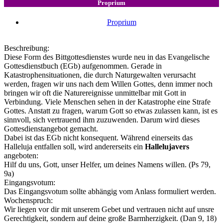
Proprium
Proprium
Beschreibung:
Diese Form des Bittgottesdienstes wurde neu in das Evangelische
Gottesdienstbuch (EGb) aufgenommen. Gerade in
Katastrophensituationen, die durch Naturgewalten verursacht
werden, fragen wir uns nach dem Willen Gottes, denn immer noch
bringen wir oft die Naturereignisse unmittelbar mit Gott in
Verbindung. Viele Menschen sehen in der Katastrophe eine Strafe
Gottes. Anstatt zu fragen, warum Gott so etwas zulassen kann, ist es
sinnvoll, sich vertrauend ihm zuzuwenden. Darum wird dieses
Gottesdienstangebot gemacht.
Dabei ist das EGb nicht konsequent. Während einerseits das
Halleluja entfallen soll, wird andererseits ein
Hallelujavers
angeboten:
Hilf du uns, Gott, unser Helfer, um deines Namens willen. (Ps 79,
9a)
Eingangsvotum:
Das Eingangsvotum sollte abhängig vom Anlass formuliert werden.
Wochenspruch:
Wir liegen vor dir mit unserem Gebet und vertrauen nicht auf unsre
Gerechtigkeit, sondern auf deine große Barmherzigkeit. (Dan 9, 18)