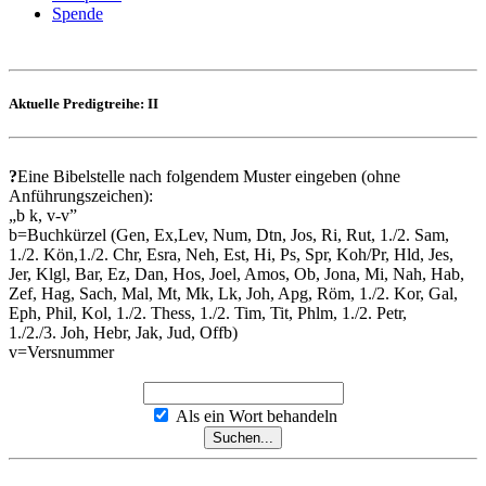
Spende
Aktuelle Predigtreihe: II
?
Eine Bibelstelle nach folgendem Muster eingeben (ohne
Anführungszeichen):
„b k, v-v”
b=Buchkürzel (Gen, Ex,Lev, Num, Dtn, Jos, Ri, Rut, 1./2. Sam,
1./2. Kön,1./2. Chr, Esra, Neh, Est, Hi, Ps, Spr, Koh/Pr, Hld, Jes,
Jer, Klgl, Bar, Ez, Dan, Hos, Joel, Amos, Ob, Jona, Mi, Nah, Hab,
Zef, Hag, Sach, Mal, Mt, Mk, Lk, Joh, Apg, Röm, 1./2. Kor, Gal,
Eph, Phil, Kol, 1./2. Thess, 1./2. Tim, Tit, Phlm, 1./2. Petr,
1./2./3. Joh, Hebr, Jak, Jud, Offb)
v=Versnummer
Als ein Wort behandeln