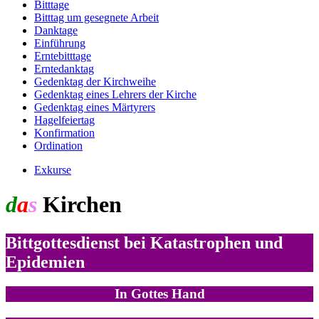
Bitttage
Bitttag um gesegnete Arbeit
Danktage
Einführung
Erntebitttage
Erntedanktag
Gedenktag der Kirchweihe
Gedenktag eines Lehrers der Kirche
Gedenktag eines Märtyrers
Hagelfeiertag
Konfirmation
Ordination
Exkurse
d
a
s
Kirchen
jahr
Bittgottesdienst bei Katastrophen und
Epidemien
In Gottes Hand