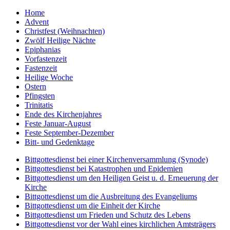
Home
Advent
Christfest (Weihnachten)
Zwölf Heilige Nächte
Epiphanias
Vorfastenzeit
Fastenzeit
Heilige Woche
Ostern
Pfingsten
Trinitatis
Ende des Kirchenjahres
Feste Januar-August
Feste September-Dezember
Bitt- und Gedenktage
Bittgottesdienst bei einer Kirchenversammlung (Synode)
Bittgottesdienst bei Katastrophen und Epidemien
Bittgottesdienst um den Heiligen Geist u. d. Erneuerung der
Kirche
Bittgottesdienst um die Ausbreitung des Evangeliums
Bittgottesdienst um die Einheit der Kirche
Bittgottesdienst um Frieden und Schutz des Lebens
Bittgottesdienst vor der Wahl eines kirchlichen Amtsträgers