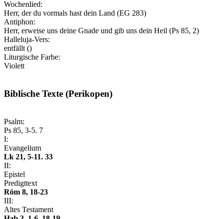
Wochenlied:
Herr, der du vormals hast dein Land (EG 283)
Antiphon:
Herr, erweise uns deine Gnade und gib uns dein Heil
(Ps 85, 2)
Halleluja-Vers:
entfällt ()
Liturgische Farbe:
Violett
Biblische Texte (Perikopen)
Psalm:
Ps 85, 3-5. 7
I:
Evangelium
Lk 21, 5-11. 33
II:
Epistel
Predigttext
Röm 8, 18-23
III:
Altes Testament
Hab 3, 1-6. 18-19