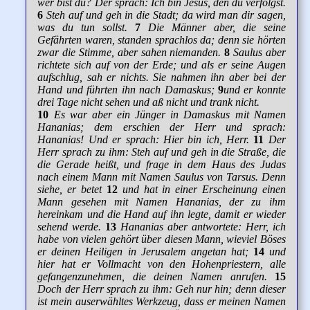
wer bist du? Der sprach: Ich bin Jesus, den du verfolgst.
6
Steh auf und geh in die Stadt; da wird man dir sagen,
was du tun sollst.
7
Die Männer aber, die seine
Gefährten waren, standen sprachlos da; denn sie hörten
zwar die Stimme, aber sahen niemanden.
8
Saulus aber
richtete sich auf von der Erde; und als er seine Augen
aufschlug, sah er nichts. Sie nahmen ihn aber bei der
Hand und führten ihn nach Damaskus;
9
und er konnte
drei Tage nicht sehen und aß nicht und trank nicht.
10
Es war aber ein Jünger in Damaskus mit Namen
Hananias; dem erschien der Herr und sprach:
Hananias! Und er sprach: Hier bin ich, Herr.
11
Der
Herr sprach zu ihm: Steh auf und geh in die Straße, die
die Gerade heißt, und frage in dem Haus des Judas
nach einem Mann mit Namen Saulus von Tarsus. Denn
siehe, er betet
12
und hat in einer Erscheinung einen
Mann gesehen mit Namen Hananias, der zu ihm
hereinkam und die Hand auf ihn legte, damit er wieder
sehend werde.
13
Hananias aber antwortete: Herr, ich
habe von vielen gehört über diesen Mann, wieviel Böses
er deinen Heiligen in Jerusalem angetan hat;
14
und
hier hat er Vollmacht von den Hohenpriestern, alle
gefangenzunehmen, die deinen Namen anrufen.
15
Doch der Herr sprach zu ihm: Geh nur hin; denn dieser
ist mein auserwähltes Werkzeug, dass er meinen Namen