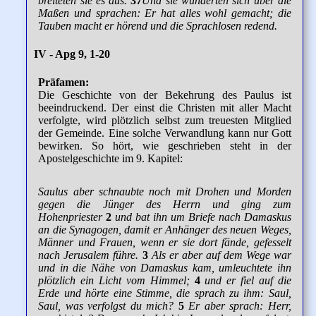
breiteten sie es aus.
37
Und sie wunderten sich über die
Maßen und sprachen: Er hat alles wohl gemacht; die
Tauben macht er hörend und die Sprachlosen redend.
IV - Apg 9, 1-20
Präfamen:
Die Geschichte von der Bekehrung des Paulus ist
beeindruckend. Der einst die Christen mit aller Macht
verfolgte, wird plötzlich selbst zum treuesten Mitglied
der Gemeinde. Eine solche Verwandlung kann nur Gott
bewirken. So hört, wie geschrieben steht in der
Apostelgeschichte im 9. Kapitel:
Saulus aber schnaubte noch mit Drohen und Morden
gegen die Jünger des Herrn und ging zum
Hohenpriester
2
und bat ihn um Briefe nach Damaskus
an die Synagogen, damit er Anhänger des neuen Weges,
Männer und Frauen, wenn er sie dort fände, gefesselt
nach Jerusalem führe.
3
Als er aber auf dem Wege war
und in die Nähe von Damaskus kam, umleuchtete ihn
plötzlich ein Licht vom Himmel;
4
und er fiel auf die
Erde und hörte eine Stimme, die sprach zu ihm: Saul,
Saul, was verfolgst du mich?
5
Er aber sprach: Herr,