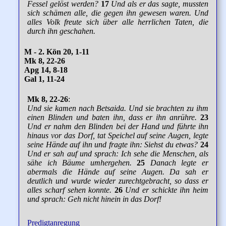
Fessel gelöst werden?
17
Und als er das sagte, mussten
sich schämen alle, die gegen ihn gewesen waren. Und
alles Volk freute sich über alle herrlichen Taten, die
durch ihn geschahen.
M - 2. Kön 20, 1-11
Mk 8, 22-26
Apg 14, 8-18
Gal 1, 11-24
Mk 8, 22-26
:
Und sie kamen nach Betsaida. Und sie brachten zu ihm
einen Blinden und baten ihn, dass er ihn anrühre.
23
Und er nahm den Blinden bei der Hand und führte ihn
hinaus vor das Dorf, tat Speichel auf seine Augen, legte
seine Hände auf ihn und fragte ihn: Siehst du etwas?
24
Und er sah auf und sprach: Ich sehe die Menschen, als
sähe ich Bäume umhergehen.
25
Danach legte er
abermals die Hände auf seine Augen. Da sah er
deutlich und wurde wieder zurechtgebracht, so dass er
alles scharf sehen konnte.
26
Und er schickte ihn heim
und sprach: Geh nicht hinein in das Dorf!
Predigtanregung