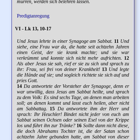
murren, werden sich belehren lassen.
Predigtanregung
VI - Lk 13, 10-17
Und Jesus lehrte in einer Synagoge am Sabbat.
11
Und
siehe, eine Frau war da, die hatte seit achtzehn Jahren
einen Geist, der sie krank machte; und sie war
verkrümmt und konnte sich nicht mehr aufrichten.
12
Als aber Jesus sie sah, rief er sie zu sich und sprach zu
ihr: Frau, sei frei von deiner Krankheit!
13
Und legte
die Hände auf sie; und sogleich richtete sie sich auf und
pries Gott.
14
Da antwortete der Vorsteher der Synagoge, denn er
war unwillig, dass Jesus am Sabbat heilte, und sprach
zu dem Volk: Es sind sechs Tage, an denen man arbeiten
soll; an denen kommt und lasst euch heilen, aber nicht
am Sabbattag.
15
Da antwortete ihm der Herr und
sprach: Ihr Heuchler! Bindet nicht jeder von euch am
Sabbat seinen Ochsen oder seinen Esel von der Krippe
los und führt ihn zur Tränke?
16
Sollte dann nicht diese,
die doch Abrahams Tochter ist, die der Satan schon
achtzehn Jahre gebunden hatte, am Sabbat von dieser