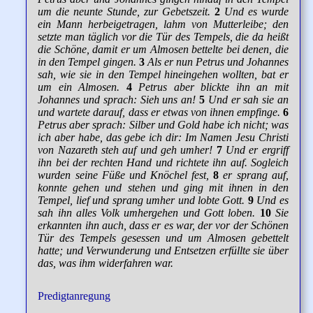
um die neunte Stunde, zur Gebetszeit.
2
Und es wurde
ein Mann herbeigetragen, lahm von Mutterleibe; den
setzte man täglich vor die Tür des Tempels, die da heißt
die Schöne, damit er um Almosen bettelte bei denen, die
in den Tempel gingen.
3
Als er nun Petrus und Johannes
sah, wie sie in den Tempel hineingehen wollten, bat er
um ein Almosen.
4
Petrus aber blickte ihn an mit
Johannes und sprach: Sieh uns an!
5
Und er sah sie an
und wartete darauf, dass er etwas von ihnen empfinge.
6
Petrus aber sprach: Silber und Gold habe ich nicht; was
ich aber habe, das gebe ich dir: Im Namen Jesu Christi
von Nazareth steh auf und geh umher!
7
Und er ergriff
ihn bei der rechten Hand und richtete ihn auf. Sogleich
wurden seine Füße und Knöchel fest,
8
er sprang auf,
konnte gehen und stehen und ging mit ihnen in den
Tempel, lief und sprang umher und lobte Gott.
9
Und es
sah ihn alles Volk umhergehen und Gott loben.
10
Sie
erkannten ihn auch, dass er es war, der vor der Schönen
Tür des Tempels gesessen und um Almosen gebettelt
hatte; und Verwunderung und Entsetzen erfüllte sie über
das, was ihm widerfahren war.
Predigtanregung