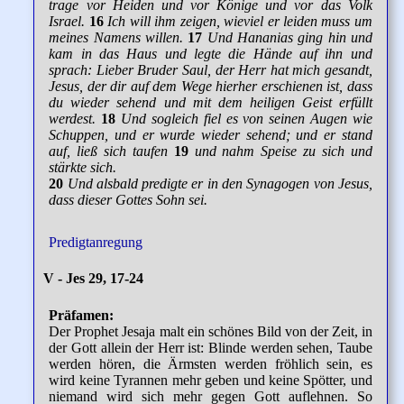
trage vor Heiden und vor Könige und vor das Volk
Israel.
16
Ich will ihm zeigen, wieviel er leiden muss um
meines Namens willen.
17
Und Hananias ging hin und
kam in das Haus und legte die Hände auf ihn und
sprach: Lieber Bruder Saul, der Herr hat mich gesandt,
Jesus, der dir auf dem Wege hierher erschienen ist, dass
du wieder sehend und mit dem heiligen Geist erfüllt
werdest.
18
Und sogleich fiel es von seinen Augen wie
Schuppen, und er wurde wieder sehend; und er stand
auf, ließ sich taufen
19
und nahm Speise zu sich und
stärkte sich.
20
Und alsbald predigte er in den Synagogen von Jesus,
dass dieser Gottes Sohn sei.
Predigtanregung
V - Jes 29, 17-24
Präfamen:
Der Prophet Jesaja malt ein schönes Bild von der Zeit, in
der Gott allein der Herr ist: Blinde werden sehen, Taube
werden hören, die Ärmsten werden fröhlich sein, es
wird keine Tyrannen mehr geben und keine Spötter, und
niemand wird sich mehr gegen Gott auflehnen. So