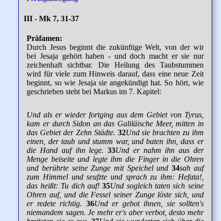
III - Mk 7, 31-37
Präfamen:
Durch Jesus beginnt die zukünftige Welt, von der wir
bei Jesaja gehört haben - und doch macht er sie nur
zeichenhaft sichtbar. Die Heilung des Taubstummen
wird für viele zum Hinweis darauf, dass eine neue Zeit
beginnt, so wie Jesaja sie angekündigt hat. So hört, wie
geschrieben steht bei Markus im 7. Kapitel:
Und als er wieder fortging aus dem Gebiet von Tyrus,
kam er durch Sidon an das Galiläische Meer, mitten in
das Gebiet der Zehn Städte.
32
Und sie brachten zu ihm
einen, der taub und stumm war, und baten ihn, dass er
die Hand auf ihn lege.
33
Und er nahm ihn aus der
Menge beiseite und legte ihm die Finger in die Ohren
und berührte seine Zunge mit Speichel und
34
sah auf
zum Himmel und seufzte und sprach zu ihm: Hefata!,
das heißt: Tu dich auf!
35
Und sogleich taten sich seine
Ohren auf, und die Fessel seiner Zunge löste sich, und
er redete richtig.
36
Und er gebot ihnen, sie sollten's
niemandem sagen. Je mehr er's aber verbot, desto mehr