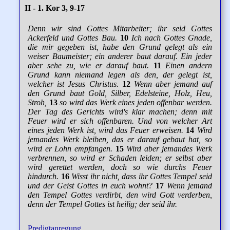
II - 1. Kor 3, 9-17
Denn wir sind Gottes Mitarbeiter; ihr seid Gottes
Ackerfeld und Gottes Bau.
10
Ich nach Gottes Gnade,
die mir gegeben ist, habe den Grund gelegt als ein
weiser Baumeister; ein anderer baut darauf. Ein jeder
aber sehe zu, wie er darauf baut.
11
Einen andern
Grund kann niemand legen als den, der gelegt ist,
welcher ist Jesus Christus.
12
Wenn aber jemand auf
den Grund baut Gold, Silber, Edelsteine, Holz, Heu,
Stroh,
13
so wird das Werk eines jeden offenbar werden.
Der Tag des Gerichts wird's klar machen; denn mit
Feuer wird er sich offenbaren. Und von welcher Art
eines jeden Werk ist, wird das Feuer erweisen.
14
Wird
jemandes Werk bleiben, das er darauf gebaut hat, so
wird er Lohn empfangen.
15
Wird aber jemandes Werk
verbrennen, so wird er Schaden leiden; er selbst aber
wird gerettet werden, doch so wie durchs Feuer
hindurch.
16
Wisst ihr nicht, dass ihr Gottes Tempel seid
und der Geist Gottes in euch wohnt?
17
Wenn jemand
den Tempel Gottes verdirbt, den wird Gott verderben,
denn der Tempel Gottes ist heilig; der seid ihr.
Predigtanregung