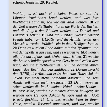
schreibt Jesaja im 29. Kapitel:
Wohlan, es ist noch eine kleine Weile, so soll der
Libanon fruchtbares Land werden, und was jetzt
fruchtbares Land ist, soll wie ein Wald werden.
18
Zu
der Zeit werden die Tauben hören die Worte des Buches,
und die Augen der Blinden werden aus Dunkel und
Finsternis sehen;
19
und die Elenden werden wieder
Freude haben am HERRN, und die Ärmsten unter den
Menschen werden fröhlich sein in dem Heiligen Israels.
20
Denn es wird ein Ende haben mit den Tyrannen und
mit den Spöttern aus sein, und es werden vertilgt werden
alle, die darauf aus sind, Unheil anzurichten,
21
welche
die Leute schuldig sprechen vor Gericht und stellen dem
nach, der sie zurechtweist im Tor, und beugen durch
Lügen das Recht des Unschuldigen.
22
Darum spricht
der HERR, der Abraham erlöst hat, zum Hause Jakob:
Jakob soll nicht mehr beschämt dastehen, und sein
Antlitz soll nicht mehr erblassen.
23
Denn wenn sie
sehen werden die Werke meiner Hände - seine Kinder -
in ihrer Mitte, werden sie meinen Namen heiligen; sie
werden den Heiligen Jakobs heiligen und den Gott
Israels fürchten.
24
Und die, welche irren in ihrem
Geist, werden Verstand annehmen, und die, welche