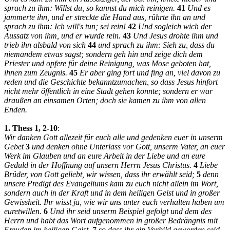
sprach zu ihm: Willst du, so kannst du mich reinigen.
41
Und es
jammerte ihn, und er streckte die Hand aus, rührte ihn an und
sprach zu ihm: Ich will's tun; sei rein!
42
Und sogleich wich der
Aussatz von ihm, und er wurde rein.
43
Und Jesus drohte ihm und
trieb ihn alsbald von sich
44
und sprach zu ihm: Sieh zu, dass du
niemandem etwas sagst; sondern geh hin und zeige dich dem
Priester und opfere für deine Reinigung, was Mose geboten hat,
ihnen zum Zeugnis.
45
Er aber ging fort und fing an, viel davon zu
reden und die Geschichte bekanntzumachen, so dass Jesus hinfort
nicht mehr öffentlich in eine Stadt gehen konnte; sondern er war
draußen an einsamen Orten; doch sie kamen zu ihm von allen
Enden.
1. Thess 1, 2-10
:
Wir danken Gott allezeit für euch alle und gedenken euer in unserm
Gebet
3
und denken ohne Unterlass vor Gott, unserm Vater, an euer
Werk im Glauben und an eure Arbeit in der Liebe und an eure
Geduld in der Hoffnung auf unsern Herrn Jesus Christus.
4
Liebe
Brüder, von Gott geliebt, wir wissen, dass ihr erwählt seid;
5
denn
unsere Predigt des Evangeliums kam zu euch nicht allein im Wort,
sondern auch in der Kraft und in dem heiligen Geist und in großer
Gewissheit. Ihr wisst ja, wie wir uns unter euch verhalten haben um
euretwillen.
6
Und ihr seid unserm Beispiel gefolgt und dem des
Herrn und habt das Wort aufgenommen in großer Bedrängnis mit
Freuden im heiligen Geist,
7
so dass ihr ein Vorbild geworden seid