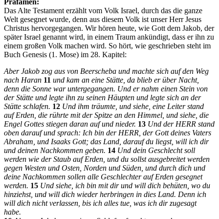
Präfamen:
Das Alte Testament erzählt vom Volk Israel, durch das die ganze
Welt gesegnet wurde, denn aus diesem Volk ist unser Herr Jesus
Christus hervorgegangen. Wir hören heute, wie Gott dem Jakob, der
später Israel genannt wird, in einem Traum ankündigt, dass er ihn zu
einem großen Volk machen wird. So hört, wie geschrieben steht im
Buch Genesis (1. Mose) im 28. Kapitel:
Aber Jakob zog aus von Beerscheba und machte sich auf den Weg
nach Haran
11
und kam an eine Stätte, da blieb er über Nacht,
denn die Sonne war untergegangen. Und er nahm einen Stein von
der Stätte und legte ihn zu seinen Häupten und legte sich an der
Stätte schlafen.
12
Und ihm träumte, und siehe, eine Leiter stand
auf Erden, die rührte mit der Spitze an den Himmel, und siehe, die
Engel Gottes stiegen daran auf und nieder.
13
Und der HERR stand
oben darauf und sprach: Ich bin der HERR, der Gott deines Vaters
Abraham, und Isaaks Gott; das Land, darauf du liegst, will ich dir
und deinen Nachkommen geben.
14
Und dein Geschlecht soll
werden wie der Staub auf Erden, und du sollst ausgebreitet werden
gegen Westen und Osten, Norden und Süden, und durch dich und
deine Nachkommen sollen alle Geschlechter auf Erden gesegnet
werden.
15
Und siehe, ich bin mit dir und will dich behüten, wo du
hinziehst, und will dich wieder herbringen in dies Land. Denn ich
will dich nicht verlassen, bis ich alles tue, was ich dir zugesagt
habe.