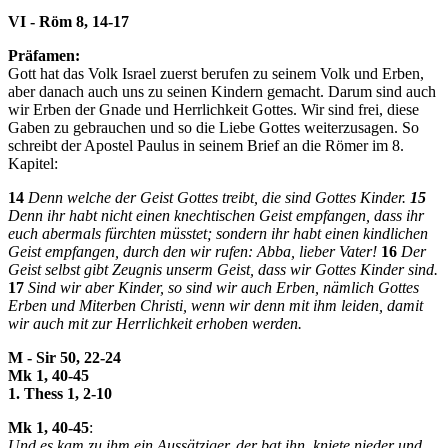
VI - Röm 8, 14-17
Präfamen:
Gott hat das Volk Israel zuerst berufen zu seinem Volk und Erben,
aber danach auch uns zu seinen Kindern gemacht. Darum sind auch
wir Erben der Gnade und Herrlichkeit Gottes. Wir sind frei, diese
Gaben zu gebrauchen und so die Liebe Gottes weiterzusagen. So
schreibt der Apostel Paulus in seinem Brief an die Römer im 8.
Kapitel:
14
Denn welche der Geist Gottes treibt, die sind Gottes Kinder.
15
Denn ihr habt nicht einen knechtischen Geist empfangen, dass ihr
euch abermals fürchten müsstet; sondern ihr habt einen kindlichen
Geist empfangen, durch den wir rufen: Abba, lieber Vater!
16
Der
Geist selbst gibt Zeugnis unserm Geist, dass wir Gottes Kinder sind.
17
Sind wir aber Kinder, so sind wir auch Erben, nämlich Gottes
Erben und Miterben Christi, wenn wir denn mit ihm leiden, damit
wir auch mit zur Herrlichkeit erhoben werden.
M - Sir 50, 22-24
Mk 1, 40-45
1. Thess 1, 2-10
Mk 1, 40-45
:
Und es kam zu ihm ein Aussätziger, der bat ihn, kniete nieder und