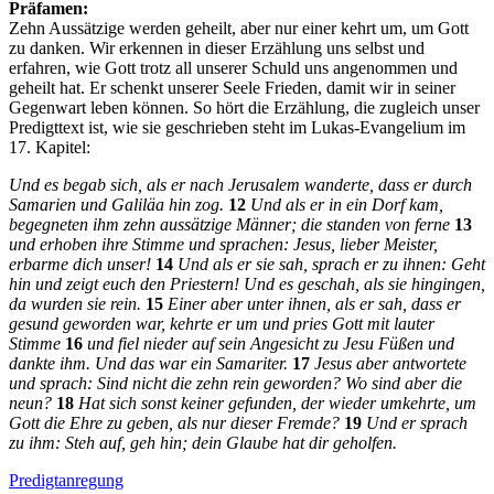
Präfamen:
Zehn Aussätzige werden geheilt, aber nur einer kehrt um, um Gott
zu danken. Wir erkennen in dieser Erzählung uns selbst und
erfahren, wie Gott trotz all unserer Schuld uns angenommen und
geheilt hat. Er schenkt unserer Seele Frieden, damit wir in seiner
Gegenwart leben können. So hört die Erzählung, die zugleich unser
Predigttext ist, wie sie geschrieben steht im Lukas-Evangelium im
17. Kapitel:
Und es begab sich, als er nach Jerusalem wanderte, dass er durch
Samarien und Galiläa hin zog.
12
Und als er in ein Dorf kam,
begegneten ihm zehn aussätzige Männer; die standen von ferne
13
und erhoben ihre Stimme und sprachen: Jesus, lieber Meister,
erbarme dich unser!
14
Und als er sie sah, sprach er zu ihnen: Geht
hin und zeigt euch den Priestern! Und es geschah, als sie hingingen,
da wurden sie rein.
15
Einer aber unter ihnen, als er sah, dass er
gesund geworden war, kehrte er um und pries Gott mit lauter
Stimme
16
und fiel nieder auf sein Angesicht zu Jesu Füßen und
dankte ihm. Und das war ein Samariter.
17
Jesus aber antwortete
und sprach: Sind nicht die zehn rein geworden? Wo sind aber die
neun?
18
Hat sich sonst keiner gefunden, der wieder umkehrte, um
Gott die Ehre zu geben, als nur dieser Fremde?
19
Und er sprach
zu ihm: Steh auf, geh hin; dein Glaube hat dir geholfen.
Predigtanregung