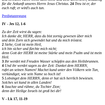
für die Ankunft unseres Herrn Jesus Christus.
24
Treu ist er, der
euch ruft; er wird's auch tun.
Predigtanregung
IV - Jes 12, 1-6
Zu der Zeit wirst du sagen:
Ich danke dir, HERR, dass du bist zornig gewesen über mich
und dein Zorn sich gewendet hat und du mich tröstest.
2
Siehe, Gott ist mein Heil,
ich bin sicher und fürchte mich nicht;
denn Gott der HERR ist meine Stärke und mein Psalm und ist mein
Heil.
3
Ihr werdet mit Freuden Wasser schöpfen aus den Heilsbrunnen.
4
Und ihr werdet sagen zu der Zeit: Danket dem HERRN,
rufet an seinen Namen! Machet kund unter den Völkern sein Tun,
verkündiget, wie sein Name so hoch ist!
5
Lobsinget dem HERRN, denn er hat sich herrlich bewiesen.
Solches sei kund in allen Landen!
6
Jauchze und rühme, du Tochter Zion;
denn der Heilige Israels ist groß bei dir!
V - Lk 17, 11-19