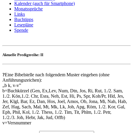
Kalender (auch für Smartphone)
Monatssprüche
Links
Buchtipps
Lesepläne
Spende
Aktuelle Predigtreihe: II
?
Eine Bibelstelle nach folgendem Muster eingeben (ohne
Anführungszeichen):
„b k, v-v”
b=Buchkürzel (Gen, Ex,Lev, Num, Dtn, Jos, Ri, Rut, 1./2. Sam,
1./2. Kön,1./2. Chr, Esra, Neh, Est, Hi, Ps, Spr, Koh/Pr, Hld, Jes,
Jer, Klgl, Bar, Ez, Dan, Hos, Joel, Amos, Ob, Jona, Mi, Nah, Hab,
Zef, Hag, Sach, Mal, Mt, Mk, Lk, Joh, Apg, Röm, 1./2. Kor, Gal,
Eph, Phil, Kol, 1./2. Thess, 1./2. Tim, Tit, Phlm, 1./2. Petr,
1./2./3. Joh, Hebr, Jak, Jud, Offb)
v=Versnummer