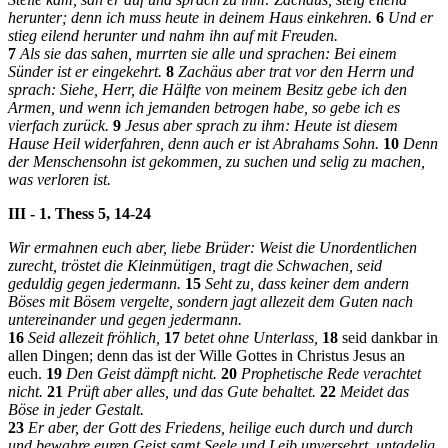
herunter; denn ich muss heute in deinem Haus einkehren.
6
Und er
stieg eilend herunter und nahm ihn auf mit Freuden.
7
Als sie das sahen, murrten sie alle und sprachen: Bei einem
Sünder ist er eingekehrt.
8
Zachäus aber trat vor den Herrn und
sprach: Siehe, Herr, die Hälfte von meinem Besitz gebe ich den
Armen, und wenn ich jemanden betrogen habe, so gebe ich es
vierfach zurück.
9
Jesus aber sprach zu ihm: Heute ist diesem
Hause Heil widerfahren, denn auch er ist Abrahams Sohn.
10
Denn
der Menschensohn ist gekommen, zu suchen und selig zu machen,
was verloren ist.
III - 1. Thess 5, 14-24
Wir ermahnen euch aber, liebe Brüder: Weist die Unordentlichen
zurecht, tröstet die Kleinmütigen, tragt die Schwachen, seid
geduldig gegen jedermann.
15
Seht zu, dass keiner dem andern
Böses mit Bösem vergelte, sondern jagt allezeit dem Guten nach
untereinander und gegen jedermann.
16
Seid allezeit fröhlich,
17
betet ohne Unterlass,
18
seid dankbar in
allen Dingen; denn das ist der Wille Gottes in Christus Jesus an
euch.
19
Den Geist dämpft nicht.
20
Prophetische Rede verachtet
nicht.
21
Prüft aber alles, und das Gute behaltet.
22
Meidet das
Böse in jeder Gestalt.
23
Er aber, der Gott des Friedens, heilige euch durch und durch
und bewahre euren Geist samt Seele und Leib unversehrt, untadelig